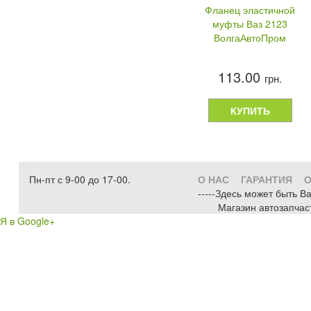
Фланец эластичной
муфты Ваз 2123
ВолгаАвтоПром
113.00
грн.
КУПИТЬ
Пн-пт с 9-00 до 17-00.
О НАС
ГАРАНТИЯ
О
-----Здесь может быть В
Магазин автозапчас
Я в Google+