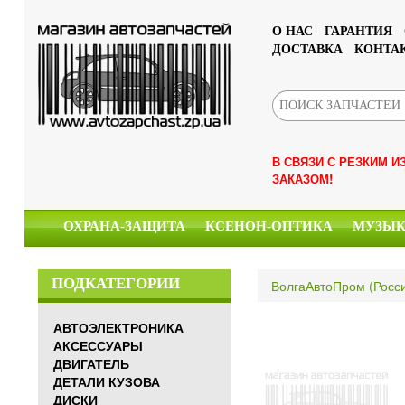
О НАС
ГАРАНТИЯ
ДОСТАВКА
КОНТА
В СВЯЗИ С РЕЗКИМ 
ЗАКАЗОМ!
ОХРАНА-ЗАЩИТА
КСЕНОН-ОПТИКА
МУЗЫ
ПОДКАТЕГОРИИ
ВолгаАвтоПром (Росс
АВТОЭЛЕКТРОНИКА
АКСЕССУАРЫ
ДВИГАТЕЛЬ
ДЕТАЛИ КУЗОВА
ДИСКИ