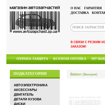
О НАС
ГАРАНТИЯ
ДОСТАВКА
КОНТА
В СВЯЗИ С РЕЗКИМ 
ЗАКАЗОМ!
ОХРАНА-ЗАЩИТА
КСЕНОН-ОПТИКА
МУЗЫ
ПОДКАТЕГОРИИ
Balaton (Венгрия)
АВТОЭЛЕКТРОНИКА
АКСЕССУАРЫ
ДВИГАТЕЛЬ
ДЕТАЛИ КУЗОВА
ДИСКИ