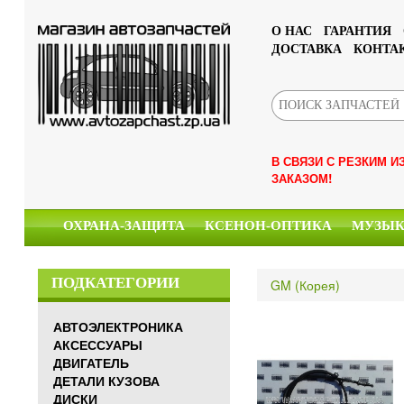
О НАС
ГАРАНТИЯ
ДОСТАВКА
КОНТА
В СВЯЗИ С РЕЗКИМ 
ЗАКАЗОМ!
ОХРАНА-ЗАЩИТА
КСЕНОН-ОПТИКА
МУЗЫ
ПОДКАТЕГОРИИ
GM (Корея)
АВТОЭЛЕКТРОНИКА
АКСЕССУАРЫ
ДВИГАТЕЛЬ
ДЕТАЛИ КУЗОВА
ДИСКИ