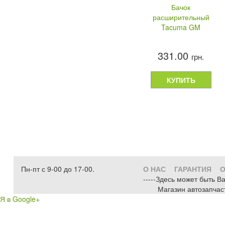
Бачок
расширительный
Tacuma GM
331.00
грн.
КУПИТЬ
Пн-пт с 9-00 до 17-00.
О НАС
ГАРАНТИЯ
О
-----Здесь может быть В
Магазин автозапчас
Я в Google+