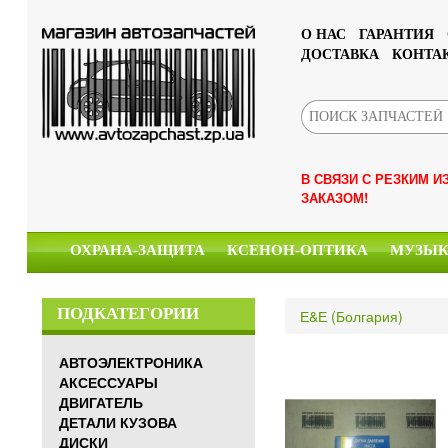
О НАС
ГАРАНТИЯ
ДОСТАВКА
КОНТА
В СВЯЗИ С РЕЗКИМ 
ЗАКАЗОМ!
ОХРАНА-ЗАЩИТА
КСЕНОН-ОПТИКА
МУЗЫ
ПОДКАТЕГОРИИ
Е&Е (Болгария)
АВТОЭЛЕКТРОНИКА
АКСЕССУАРЫ
ДВИГАТЕЛЬ
ДЕТАЛИ КУЗОВА
ДИСКИ