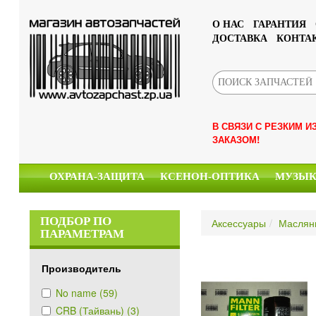
О НАС
ГАРАНТИЯ
ДОСТАВКА
КОНТА
В СВЯЗИ С РЕЗКИМ 
ЗАКАЗОМ!
ОХРАНА-ЗАЩИТА
КСЕНОН-ОПТИКА
МУЗЫ
ПОДБОР ПО
Аксессуары
Маслян
ПАРАМЕТРАМ
Производитель
No name (59)
CRB (Тайвань) (3)