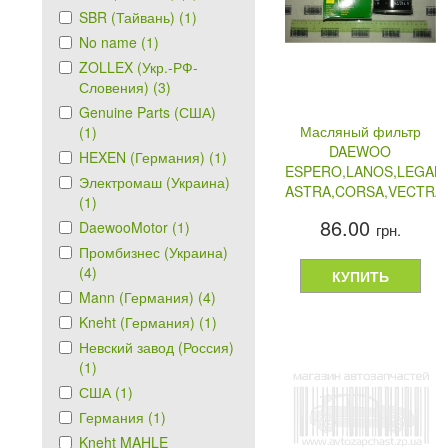
SBR (Тайвань) (1)
No name (1)
ZOLLEX (Укр.-РФ-
Словения) (3)
Genuine Parts (США)
Масляный фильтр
(1)
DAEWOO
HEXEN (Германия) (1)
ESPERO,LANOS,LEGANZ
Электромаш (Украина)
ASTRA,CORSA,VECTRA
(1)
- Mann
86.00
DaewooMotor (1)
грн.
Промбизнес (Украина)
(4)
КУПИТЬ
Mann (Германия) (4)
Kneht (Германия) (1)
Невский завод (Россия)
(1)
США (1)
Германия (1)
Kneht MAHLE