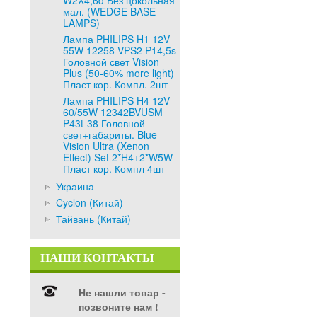
W2X4,6d Без цокольная
мал. (WEDGE BASE
LAMPS)
Лампа PHILIPS H1 12V
55W 12258 VPS2 P14,5s
Головной свет Vision
Plus (50-60% more light)
Пласт кор. Компл. 2шт
Лампа PHILIPS H4 12V
60/55W 12342BVUSM
P43t-38 Головной
свет+габариты. Blue
Vision Ultra (Xenon
Effect) Set 2*H4+2*W5W
Пласт кор. Компл 4шт
Украина
Cyclon (Китай)
Тайвань (Китай)
НАШИ КОНТАКТЫ
Не нашли товар -
позвоните нам !