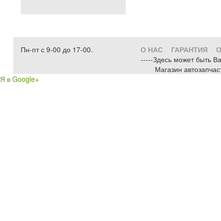
Пн-пт с 9-00 до 17-00.
О НАС
ГАРАНТИЯ
О
-----Здесь может быть В
Магазин автозапчас
Я в Google+