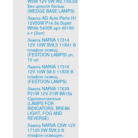
W5W 12V 5W W2,1X9,5d
Без цоколя больш
(WEDGE BASE LAMPS)
Лампа AG Auto Parts H1
12V55W P14.5s Super
White 5400K арт 40190
к-т (2шт)
Лампа NARVA 17314
12V 10W SV8,5 11X41 В
плафон освещ.
(FESTOON LAMPS) уп.
10 шт
Лампа NARVA 17316
12V 10W S8,5 11X35 В
плафон освещ.
(FESTOON LAMPS)
Лампа NARVA 17635
P21W 12V 21W BA15s
Одноконтактные
(LAMPS FOR
INDICATORS, BREAK
LIGHT, FOG AND
REVERSE)
Лампа NARVA C5W 12V
17125 5W SV8,5 В
плафон освещен.