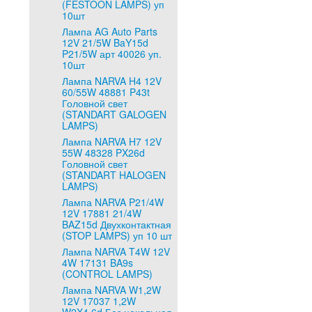
(FESTOON LAMPS) уп
10шт
Лампа AG Auto Parts
12V 21/5W BaY15d
P21/5W арт 40026 уп.
10шт
Лампа NARVA H4 12V
60/55W 48881 P43t
Головной свет
(STANDART GALOGEN
LAMPS)
Лампа NARVA H7 12V
55W 48328 PX26d
Головной свет
(STANDART HALOGEN
LAMPS)
Лампа NARVA P21/4W
12V 17881 21/4W
BAZ15d Двухконтактная
(STOP LAMPS) уп 10 шт
Лампа NARVA T4W 12V
4W 17131 BA9s
(CONTROL LAMPS)
Лампа NARVA W1,2W
12V 17037 1,2W