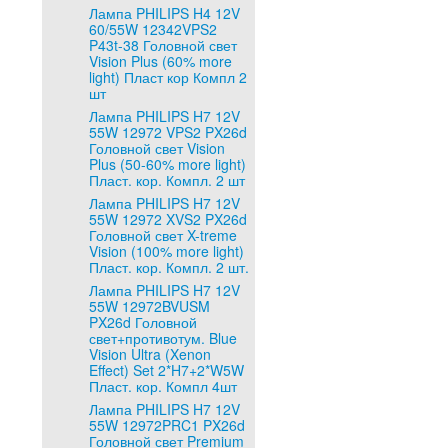
Лампа PHILIPS H4 12V
60/55W 12342VPS2
P43t-38 Головной свет
Vision Plus (60% more
light) Пласт кор Компл 2
шт
Лампа PHILIPS H7 12V
55W 12972 VPS2 PX26d
Головной свет Vision
Plus (50-60% more light)
Пласт. кор. Компл. 2 шт
Лампа PHILIPS H7 12V
55W 12972 XVS2 PX26d
Головной свет X-treme
Vision (100% more light)
Пласт. кор. Компл. 2 шт.
Лампа PHILIPS H7 12V
55W 12972BVUSM
PX26d Головной
свет+противотум. Blue
Vision Ultra (Xenon
Effect) Set 2*H7+2*W5W
Пласт. кор. Компл 4шт
Лампа PHILIPS H7 12V
55W 12972PRC1 PX26d
Головной свет Premium