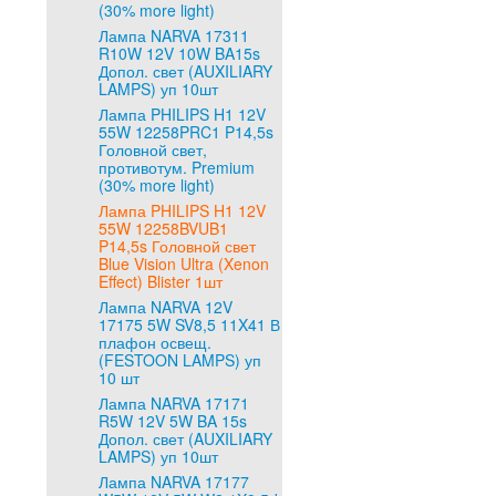
(30% more light)
Лампа NARVA 17311
R10W 12V 10W BA15s
Допол. свет (AUXILIARY
LAMPS) уп 10шт
Лампа PHILIPS H1 12V
55W 12258PRC1 P14,5s
Головной свет,
противотум. Premium
(30% more light)
Лампа PHILIPS H1 12V
55W 12258BVUB1
P14,5s Головной свет
Blue Vision Ultra (Xenon
Effect) Blister 1шт
Лампа NARVA 12V
17175 5W SV8,5 11X41 В
плафон освещ.
(FESTOON LAMPS) уп
10 шт
Лампа NARVA 17171
R5W 12V 5W BA 15s
Допол. свет (AUXILIARY
LAMPS) уп 10шт
Лампа NARVA 17177