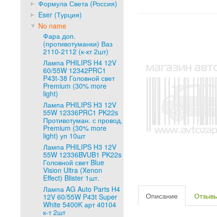
Формула Света (Россия)
Eser (Турция)
No name
Фара доп.
(противотуманки) Ваз
2110-2112 (к-кт 2шт)
Лампа PHILIPS H4 12V
60/55W 12342PRC1
P43t-38 Головной свет
Premium (30% more
light)
Лампа PHILIPS H3 12V
55W 12336PRC1 PK22s
Противотуман. с провод.
Premium (30% more
light) уп 10шт
Лампа PHILIPS H3 12V
55W 12336BVUB1 PK22s
Головной свет Blue
Vision Ultra (Xenon
Effect) Blister 1шт.
Лампа AG Auto Parts H4
Описание
Отзыв
12V 60/55W P43t Super
White 5400K арт 40104
к-т 2шт