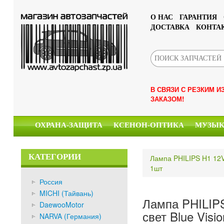
О НАС
ГАРАНТИЯ
ДОСТАВКА
КОНТА
В СВЯЗИ С РЕЗКИМ 
ЗАКАЗОМ!
ОХРАНА-ЗАЩИТА
КСЕНОН-ОПТИКА
МУЗЫ
КАТЕГОРИИ
Лампа PHILIPS H1 12V 
1шт
Россия
MICHI (Тайвань)
Лампа PHILIP
DaewooMotor
свет Blue Visio
NARVA (Германия)