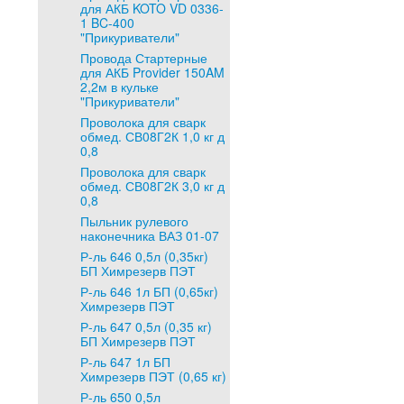
для АКБ KOTO VD 0336-
1 BC-400
"Прикуриватели"
Провода Стартерные
для АКБ Provider 150AM
2,2м в кульке
"Прикуриватели"
Проволока для сварк
обмед. СВ08Г2К 1,0 кг д
0,8
Проволока для сварк
обмед. СВ08Г2К 3,0 кг д
0,8
Пыльник рулевого
наконечника ВАЗ 01-07
Р-ль 646 0,5л (0,35кг)
БП Химрезерв ПЭТ
Р-ль 646 1л БП (0,65кг)
Химрезерв ПЭТ
Р-ль 647 0,5л (0,35 кг)
БП Химрезерв ПЭТ
Р-ль 647 1л БП
Химрезерв ПЭТ (0,65 кг)
Р-ль 650 0,5л