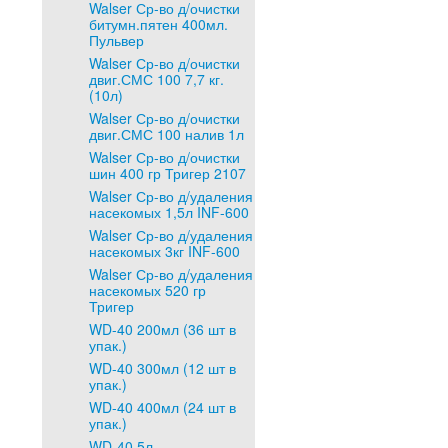
Walser Ср-во д/очистки
битумн.пятен 400мл.
Пульвер
Walser Ср-во д/очистки
двиг.СМС 100 7,7 кг.
(10л)
Walser Ср-во д/очистки
двиг.СМС 100 налив 1л
Walser Ср-во д/очистки
шин 400 гр Тригер 2107
Walser Ср-во д/удаления
насекомых 1,5л INF-600
Walser Ср-во д/удаления
насекомых 3кг INF-600
Walser Ср-во д/удаления
насекомых 520 гр
Тригер
WD-40 200мл (36 шт в
упак.)
WD-40 300мл (12 шт в
упак.)
WD-40 400мл (24 шт в
упак.)
WD-40 5л