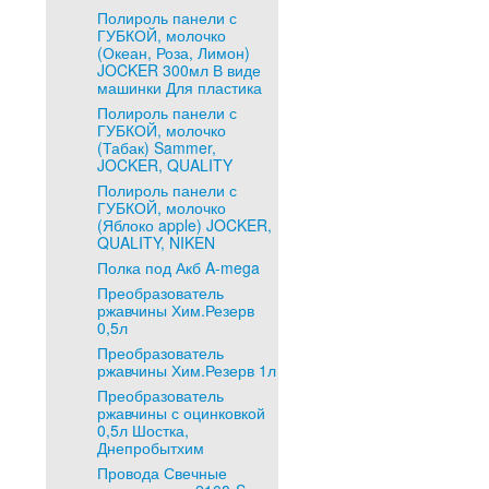
Полироль панели с
ГУБКОЙ, молочко
(Океан, Роза, Лимон)
JOCKER 300мл В виде
машинки Для пластика
Полироль панели с
ГУБКОЙ, молочко
(Табак) Sammer,
JOCKER, QUALITY
Полироль панели с
ГУБКОЙ, молочко
(Яблоко apple) JOCKER,
QUALITY, NIKEN
Полка под Акб A-mega
Преобразователь
ржавчины Хим.Резерв
0,5л
Преобразователь
ржавчины Хим.Резерв 1л
Преобразователь
ржавчины с оцинковкой
0,5л Шостка,
Днепробытхим
Провода Свечные