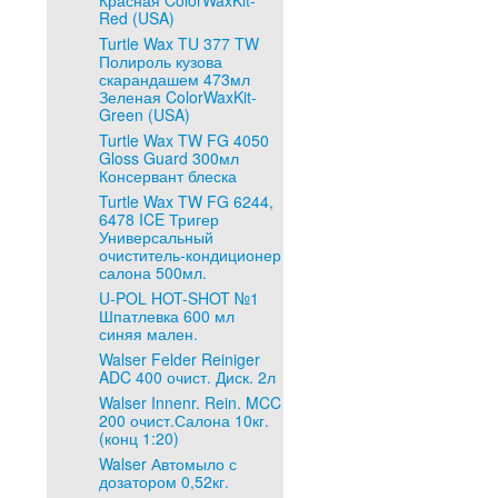
Красная ColorWaxKit-
Red (USA)
Turtle Wax TU 377 TW
Полироль кузова
скарандашем 473мл
Зеленая ColorWaxKit-
Green (USA)
Turtle Wax TW FG 4050
Gloss Guard 300мл
Консервант блеска
Turtle Wax TW FG 6244,
6478 ICE Тригер
Универсальный
очиститель-кондиционер
салона 500мл.
U-POL HOT-SHOT №1
Шпатлевка 600 мл
синяя мален.
Walser Felder Reiniger
ADC 400 очист. Диск. 2л
Walser Innenr. Rein. MCC
200 очист.Салона 10кг.
(конц 1:20)
Walser Автомыло с
дозатором 0,52кг.