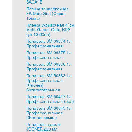
SACA" B
Пленка тонировочная
FK Darc Grei (Серая
Темна)
Пленка укрывочная 4*5м
Moto-Gama, Otrix, KDS
(уп 40-60шт)
Полироль 3M 09374 1л
Професиональная
Полироль 3M 09375 1л
Професиональная
Полироль 3M 09376 1л
Професиональная
Полироль 3M 50383 1л
Професиональная
(Фиолет)
Антигалограмная
Полироль 3M 50417 1л
Професиональная (Зел)
Полироль 3M 80349 1л
Професиональная
(Желтая крыш.)
Полироль панели
JOCKER 220 мл