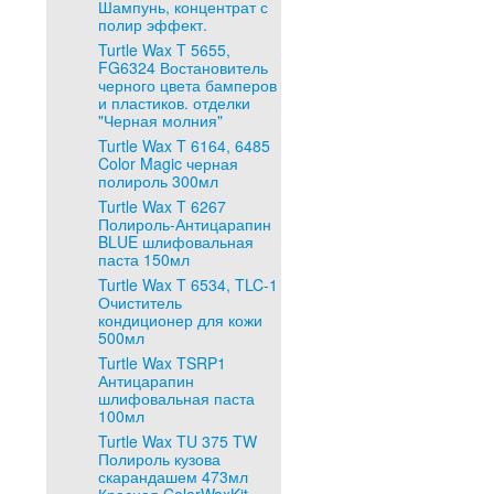
Шампунь, концентрат с
полир эффект.
Turtle Wax T 5655,
FG6324 Востановитель
черного цвета бамперов
и пластиков. отделки
"Черная молния"
Turtle Wax T 6164, 6485
Color Magic черная
полироль 300мл
Turtle Wax T 6267
Полироль-Антицарапин
BLUE шлифовальная
паста 150мл
Turtle Wax T 6534, TLC-1
Очиститель
кондиционер для кожи
500мл
Turtle Wax TSRP1
Антицарапин
шлифовальная паста
100мл
Turtle Wax TU 375 TW
Полироль кузова
скарандашем 473мл