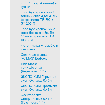
706 P (с карабинами) в
кульке
Трос буксировочный 3
тонны Лента 4,5м 47мм
(с крюками) TR-RC-3
ST-205-G
Трос буксировочный 5
тонн Лента двойн. 5м
50мм (с крюками) TR-
RC-5 ST
Фото-плакат Атомобили
гоночные
Холодная сварка
"АЛМАЗ" Вефель
Шпатлевка
полиэфирная
(Черновцы) 0,9 кг
ЭКСПО-ХИМ Герметик
сист. Охлажд. 0,45л
ЭКСПО-ХИМ Промывка
сист. Охлажд. 0,45л
Электоролит
Специальный 0,45 л
(Плотность 1,4)