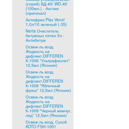
(спрей) ВД-40/ WD-40
(100мл.) - Англия
(оригинал)
Антифриз Plax Venol
1,0л/10 зеленый (-35)
Nerta Очиститель
битумных пятен 5л -
Антибитум
Освеж-ль возд.
Жидкость на
дефлект.DIFFEREN
К-1006 "Ультрафиолет"
12,5мл (Япония)
Освеж-ль возд.
Жидкость на
дефлект.DIFFEREN
К-1008 "Яблочный
фреш" 12,5мл (Япония)
Освеж-ль возд.
Жидкость на
дефлект.DIFFEREN
К-1009 "Черный жемчуг,
лед" 12,5мл (Япония)
Освеж-ль возд. Сухой
KOTO FSH-1001