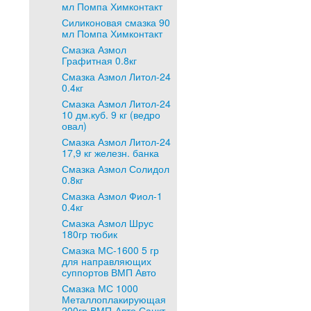
мл Помпа Химконтакт
Силиконовая смазка 90
мл Помпа Химконтакт
Смазка Азмол
Графитная 0.8кг
Смазка Азмол Литол-24
0.4кг
Смазка Азмол Литол-24
10 дм.куб. 9 кг (ведро
овал)
Смазка Азмол Литол-24
17,9 кг железн. банка
Смазка Азмол Солидол
0.8кг
Смазка Азмол Фиол-1
0.4кг
Смазка Азмол Шрус
180гр тюбик
Смазка МС-1600 5 гр
для направляющих
суппортов ВМП Авто
Смазка МС 1000
Металлоплакирующая
200гр ВМП-Авто Санкт-