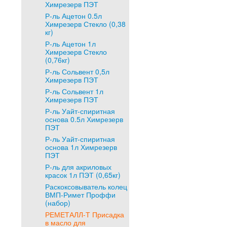
Химрезерв ПЭТ
Р-ль Ацетон 0.5л
Химрезерв Стекло (0,38
кг)
Р-ль Ацетон 1л
Химрезерв Стекло
(0,76кг)
Р-ль Сольвент 0,5л
Химрезерв ПЭТ
Р-ль Сольвент 1л
Химрезерв ПЭТ
Р-ль Уайт-спиритная
основа 0.5л Химрезерв
ПЭТ
Р-ль Уайт-спиритная
основа 1л Химрезерв
ПЭТ
Р-ль для акриловых
красок 1л ПЭТ (0,65кг)
Раскоксовыватель колец
ВМП-Римет Проффи
(набор)
РЕМЕТАЛЛ-Т Присадка
в масло для