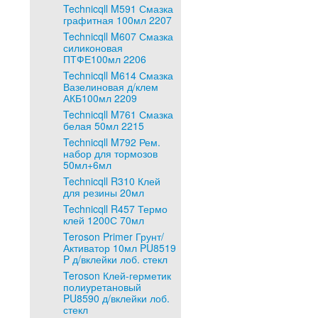
Technicqll M591 Смазка
графитная 100мл 2207
Technicqll M607 Смазка
силиконовая
ПТФЕ100мл 2206
Technicqll M614 Смазка
Вазелиновая д/клем
АКБ100мл 2209
Technicqll M761 Смазка
белая 50мл 2215
Technicqll M792 Рем.
набор для тормозов
50мл+6мл
Technicqll R310 Клей
для резины 20мл
Technicqll R457 Термо
клей 1200С 70мл
Teroson Primer Грунт/
Активатор 10мл PU8519
P д/вклейки лоб. стекл
Teroson Клей-герметик
полиуретановый
PU8590 д/вклейки лоб.
стекл