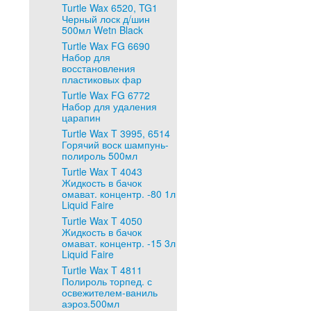
Turtle Wax 6520, TG1
Черный лоск д/шин
500мл Wetn Black
Turtle Wax FG 6690
Набор для
восстановления
пластиковых фар
Turtle Wax FG 6772
Набор для удаления
царапин
Turtle Wax T 3995, 6514
Горячий воск шампунь-
полироль 500мл
Turtle Wax T 4043
Жидкость в бачок
омават. концентр. -80 1л
Liquid Faire
Turtle Wax T 4050
Жидкость в бачок
омават. концентр. -15 3л
Liquid Faire
Turtle Wax T 4811
Полироль торпед. с
освежителем-ваниль
аэроз.500мл