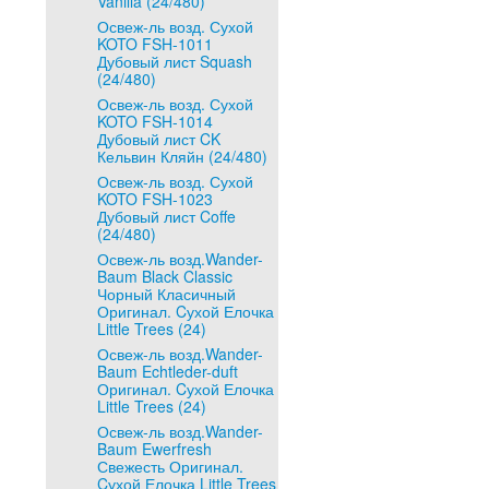
Vanilla (24/480)
Освеж-ль возд. Сухой
KOTO FSH-1011
Дубовый лист Squash
(24/480)
Освеж-ль возд. Сухой
KOTO FSH-1014
Дубовый лист CK
Кельвин Кляйн (24/480)
Освеж-ль возд. Сухой
KOTO FSH-1023
Дубовый лист Coffe
(24/480)
Освеж-ль возд.Wander-
Baum Black Classic
Чорный Класичный
Оригинал. Cухой Елочка
Little Trees (24)
Освеж-ль возд.Wander-
Baum Echtleder-duft
Оригинал. Cухой Елочка
Little Trees (24)
Освеж-ль возд.Wander-
Baum Ewerfresh
Свежесть Оригинал.
Cухой Елочка Little Trees