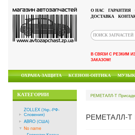
О НАС
ГАРАНТИЯ
ДОСТАВКА
КОНТА
В СВЯЗИ С РЕЗКИМ 
ЗАКАЗОМ!
ОХРАНА-ЗАЩИТА
КСЕНОН-ОПТИКА
МУЗЫ
КАТЕГОРИИ
РЕМЕТАЛЛ-Т Присадка
ZOLLEX (Укр.-РФ-
Словения)
РЕМЕТАЛЛ-Т П
ABRO (США)
No name
Герметик Казань