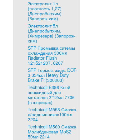
Электролит 1л
(плотность 1,27)
(Днепробытхим)
(Запорож-хим)
Электролит 5л
(Днепробытхим,
(Химрезерв) (Запорож-
хим)
STP Промывка ситемы
охлаждения 300мл
Radiator Flush
121S21207, 6207
STP Тормоз. жидк. DOT-
3 354мл Heavy Duty
Brake Fl (300203)
Technicqll E396 Клей
эпоксидный для
металлов 2*12мл 7706
(в шприцах)
Technicqll M553 Смазка
д/подшипников100мл
2204
Technicqll M560 Смазка
Молибденовая MoS2
50мл 2214