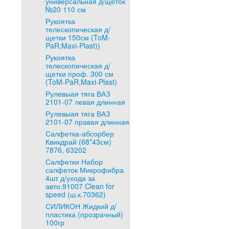
универсальная д/щеток
№20 110 см
Рукоятка
телескопическая д/
щетки 150см (ToM-
PaR;Maxi-Plast))
Рукоятка
телескопическая д/
щетки проф. 300 см
(ToM-PaR,Maxi-Plast)
Рулевыая тяга ВАЗ
2101-07 левая длинная
Рулевыая тяга ВАЗ
2101-07 правая длинная
Салфетка-абсорбер
Квикдрай (68*43см)
7876, 63202
Салфетки Набор
салфеток Микрофибра
4шт д/ухода за
авто.91007 Clean for
speed (ш.к.70362)
СИЛИКОН Жидкий д/
пластика (прозрачный)
100гр