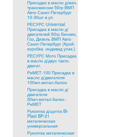
Присадка в масло д/мех.
трансмиссии 50гр ВМП
Авто Санкт-Петербург
10-30шт в уп
РЕСУРС Univerrsal
Присадка в масло д/
двигателей 50гр Бензин,
Газ, Дизель ВМП Авто
Санкт-Петербург (Крой-
коробка. индивид упак.)
РЕСУРС Мото Присадка
в масло д/двух тактн.
двигат.
РиМЕТ-100 Присадка в
масло д/двигателя
100мл.метал.балон
Присадка в масло д/
двигателя
50мл.метал.балон -
РиМЕТ
Рукоятка д/щеток Bi-
Plast BP-21
металическая
универсальная
Рукоятка металическая