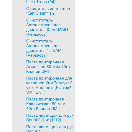
Little Trees (24)
Очиститель инжектора
"Get Cleen" 1л
Очистититель
Автошампунь для
двигателя 0,5л ВАМП
(Черкассы)
Очистититель
Автошампунь для
двигателя 1л ВАМП
(Черкассы)
Паста притирочная
Алмазная 80 мкм 40гр
Клапан ВМП
Паста притирочная для
клапанов ХимПродукт 2-
ух компонент. (Бывший
ЭФФЕКТ)
Паста притирочная
Класическая 80 мкм
40гр Клапан ВМП
Паста чистящая для рук
Sprint 0,9 кг (1*12)
Паста чистящая для рук
Sprint 4кг