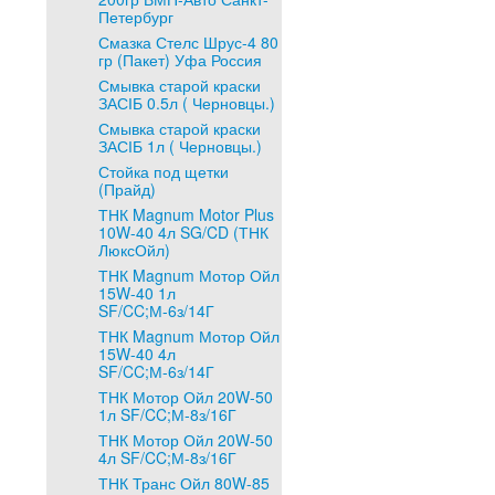
Петербург
Смазка Стелс Шрус-4 80
гр (Пакет) Уфа Россия
Смывка старой краски
ЗАСІБ 0.5л ( Черновцы.)
Смывка старой краски
ЗАСІБ 1л ( Черновцы.)
Стойка под щетки
(Прайд)
ТНК Magnum Motor Plus
10W-40 4л SG/CD (ТНК
ЛюксОйл)
ТНК Magnum Мотор Ойл
15W-40 1л
SF/CC;М-6з/14Г
ТНК Magnum Мотор Ойл
15W-40 4л
SF/CC;М-6з/14Г
ТНК Мотор Ойл 20W-50
1л SF/CC;М-8з/16Г
ТНК Мотор Ойл 20W-50
4л SF/CC;М-8з/16Г
ТНК Транс Ойл 80W-85