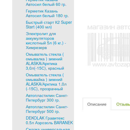
Автосил белый 60 гр.
Герметик Казань
Автосил белый 180 гр.
Быстрый старт К2 Super
Start (400 мл)
Электролит для
аккумуляторов
кислотный 5л (6 кг.) -
Химрезерв
Омыватель стекла (
омывалка ) зимний
ALASKA/Арктика
3,0л(-15С), красный
Омыватель стекла (
омывайка ) зимний
ALASKA/Арктика 1,0л
(-15С), прозрачный
Автопластилин Санкт-
Петербург 300 гр.
Описание
Отзыв
Автопластилин Санкт-
Петербург 500 гр.
DEKOLAK Гравитекс
0.5л Аэрозоль BARANEK
Смазка универсальная