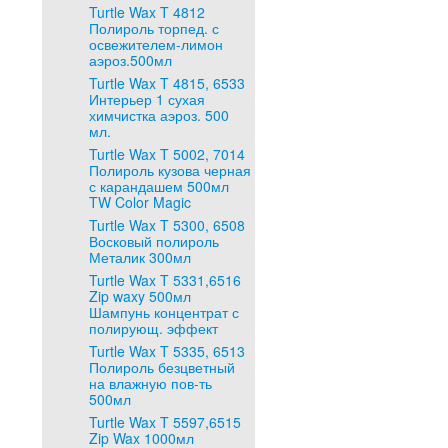
Turtle Wax T 4812
Полироль торпед. с
освежителем-лимон
аэроз.500мл
Turtle Wax T 4815, 6533
Интерьер 1 сухая
химчистка аэроз. 500
мл.
Turtle Wax T 5002, 7014
Полироль кузова черная
с карандашем 500мл
TW Color Magic
Turtle Wax T 5300, 6508
Восковый полироль
Металик 300мл
Turtle Wax T 5331,6516
Zip waxy 500мл
Шампунь концентрат с
полирующ. эффект
Turtle Wax T 5335, 6513
Полироль безцветный
на влажную пов-ть
500мл
Turtle Wax T 5597,6515
Zip Wax 1000мл