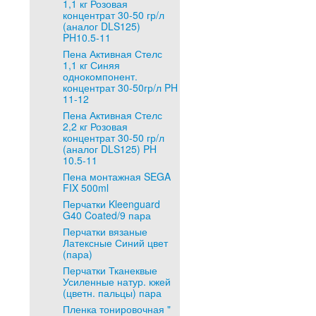
1,1 кг Розовая
концентрат 30-50 гр/л
(аналог DLS125)
PH10.5-11
Пена Активная Стелс
1,1 кг Синяя
однокомпонент.
концентрат 30-50гр/л PH
11-12
Пена Активная Стелс
2,2 кг Розовая
концентрат 30-50 гр/л
(аналог DLS125) PH
10.5-11
Пена монтажная SEGA
FIX 500ml
Перчатки Kleenguard
G40 Coated/9 пара
Перчатки вязаные
Латексные Синий цвет
(пара)
Перчатки Тканеквые
Усиленные натур. кжей
(цветн. пальцы) пара
Пленка тонировочная "