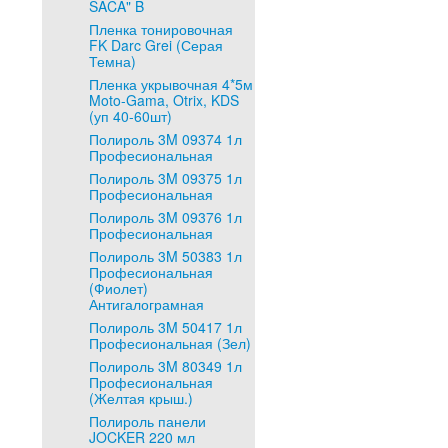
SACA" B
Пленка тонировочная
FK Darc Grei (Серая
Темна)
Пленка укрывочная 4*5м
Moto-Gama, Otrix, KDS
(уп 40-60шт)
Полироль 3M 09374 1л
Професиональная
Полироль 3M 09375 1л
Професиональная
Полироль 3M 09376 1л
Професиональная
Полироль 3M 50383 1л
Професиональная
(Фиолет)
Антигалограмная
Полироль 3M 50417 1л
Професиональная (Зел)
Полироль 3M 80349 1л
Професиональная
(Желтая крыш.)
Полироль панели
JOCKER 220 мл