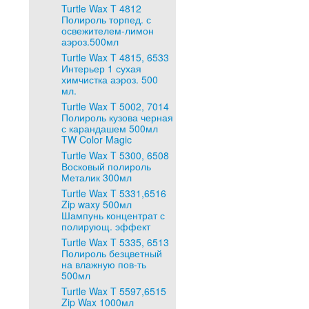
Turtle Wax T 4812
Полироль торпед. с
освежителем-лимон
аэроз.500мл
Turtle Wax T 4815, 6533
Интерьер 1 сухая
химчистка аэроз. 500
мл.
Turtle Wax T 5002, 7014
Полироль кузова черная
с карандашем 500мл
TW Color Magic
Turtle Wax T 5300, 6508
Восковый полироль
Металик 300мл
Turtle Wax T 5331,6516
Zip waxy 500мл
Шампунь концентрат с
полирующ. эффект
Turtle Wax T 5335, 6513
Полироль безцветный
на влажную пов-ть
500мл
Turtle Wax T 5597,6515
Zip Wax 1000мл