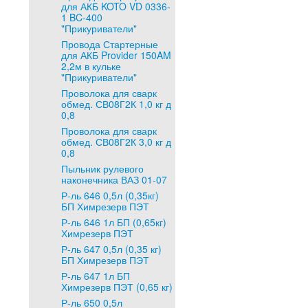
для АКБ KOTO VD 0336-
1 BC-400
"Прикуриватели"
Провода Стартерные
для АКБ Provider 150AM
2,2м в кульке
"Прикуриватели"
Проволока для сварк
обмед. СВ08Г2К 1,0 кг д
0,8
Проволока для сварк
обмед. СВ08Г2К 3,0 кг д
0,8
Пыльник рулевого
наконечника ВАЗ 01-07
Р-ль 646 0,5л (0,35кг)
БП Химрезерв ПЭТ
Р-ль 646 1л БП (0,65кг)
Химрезерв ПЭТ
Р-ль 647 0,5л (0,35 кг)
БП Химрезерв ПЭТ
Р-ль 647 1л БП
Химрезерв ПЭТ (0,65 кг)
Р-ль 650 0,5л