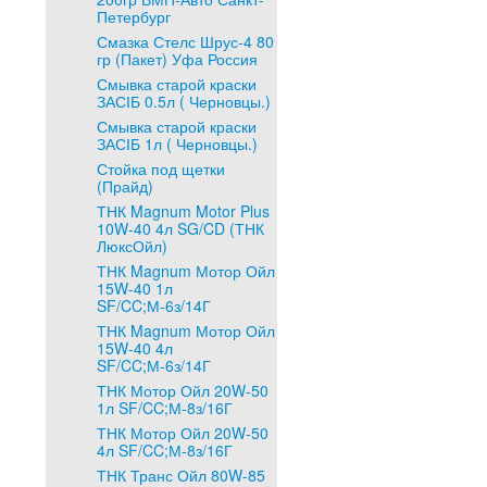
Петербург
Смазка Стелс Шрус-4 80
гр (Пакет) Уфа Россия
Смывка старой краски
ЗАСІБ 0.5л ( Черновцы.)
Смывка старой краски
ЗАСІБ 1л ( Черновцы.)
Стойка под щетки
(Прайд)
ТНК Magnum Motor Plus
10W-40 4л SG/CD (ТНК
ЛюксОйл)
ТНК Magnum Мотор Ойл
15W-40 1л
SF/CC;М-6з/14Г
ТНК Magnum Мотор Ойл
15W-40 4л
SF/CC;М-6з/14Г
ТНК Мотор Ойл 20W-50
1л SF/CC;М-8з/16Г
ТНК Мотор Ойл 20W-50
4л SF/CC;М-8з/16Г
ТНК Транс Ойл 80W-85