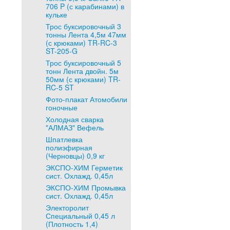
706 P (с карабинами) в
кульке
Трос буксировочный 3
тонны Лента 4,5м 47мм
(с крюками) TR-RC-3
ST-205-G
Трос буксировочный 5
тонн Лента двойн. 5м
50мм (с крюками) TR-
RC-5 ST
Фото-плакат Атомобили
гоночные
Холодная сварка
"АЛМАЗ" Вефель
Шпатлевка
полиэфирная
(Черновцы) 0,9 кг
ЭКСПО-ХИМ Герметик
сист. Охлажд. 0,45л
ЭКСПО-ХИМ Промывка
сист. Охлажд. 0,45л
Электоролит
Специальный 0,45 л
(Плотность 1,4)