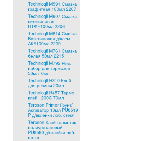
Technicqll M591 Смазка
графитная 100мл 2207
Technicqll M607 Смазка
силиконовая
ПТФЕ100мл 2206
Technicqll M614 Смазка
Вазелиновая д/клем
АКБ100мл 2209
Technicqll M761 Смазка
белая 50мл 2215
Technicqll M792 Рем.
набор для тормозов
50мл+6мл
Technicqll R310 Клей
для резины 20мл
Technicqll R457 Термо
клей 1200С 70мл
Teroson Primer Грунт/
Активатор 10мл PU8519
P д/вклейки лоб. стекл
Teroson Клей-герметик
полиуретановый
PU8590 д/вклейки лоб.
стекл