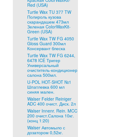
Красная ColorWaxKit-
Red (USA)
Turtle Wax TU 377 TW
Полироль кузова
скарандашем 473мл
Зеленая ColorWaxKit-
Green (USA)
Turtle Wax TW FG 4050
Gloss Guard 300мл
Консервант блеска
Turtle Wax TW FG 6244,
6478 ICE Тригер
Универсальный
очиститель-кондиционер
салона 500мл.
U-POL HOT-SHOT №1
Шпатлевка 600 мл
синяя мален.
Walser Felder Reiniger
ADC 400 очист. Диск. 2л
Walser Innenr. Rein. MCC
200 очист.Салона 10кг.
(конц 1:20)
Walser Автомыло с
дозатором 0,52кг.