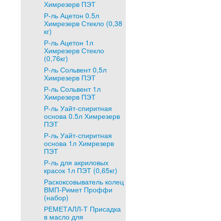
Химрезерв ПЭТ
Р-ль Ацетон 0.5л
Химрезерв Стекло (0,38
кг)
Р-ль Ацетон 1л
Химрезерв Стекло
(0,76кг)
Р-ль Сольвент 0,5л
Химрезерв ПЭТ
Р-ль Сольвент 1л
Химрезерв ПЭТ
Р-ль Уайт-спиритная
основа 0.5л Химрезерв
ПЭТ
Р-ль Уайт-спиритная
основа 1л Химрезерв
ПЭТ
Р-ль для акриловых
красок 1л ПЭТ (0,65кг)
Раскоксовыватель колец
ВМП-Римет Проффи
(набор)
РЕМЕТАЛЛ-Т Присадка
в масло для