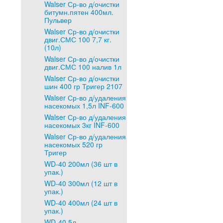
Walser Ср-во д/очистки
битумн.пятен 400мл.
Пульвер
Walser Ср-во д/очистки
двиг.СМС 100 7,7 кг.
(10л)
Walser Ср-во д/очистки
двиг.СМС 100 налив 1л
Walser Ср-во д/очистки
шин 400 гр Тригер 2107
Walser Ср-во д/удаления
насекомых 1,5л INF-600
Walser Ср-во д/удаления
насекомых 3кг INF-600
Walser Ср-во д/удаления
насекомых 520 гр
Тригер
WD-40 200мл (36 шт в
упак.)
WD-40 300мл (12 шт в
упак.)
WD-40 400мл (24 шт в
упак.)
WD-40 5л