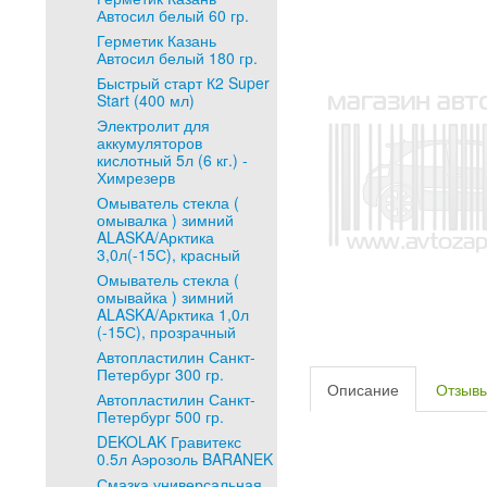
Автосил белый 60 гр.
Герметик Казань
Автосил белый 180 гр.
Быстрый старт К2 Super
Start (400 мл)
Электролит для
аккумуляторов
кислотный 5л (6 кг.) -
Химрезерв
Омыватель стекла (
омывалка ) зимний
ALASKA/Арктика
3,0л(-15С), красный
Омыватель стекла (
омывайка ) зимний
ALASKA/Арктика 1,0л
(-15С), прозрачный
Автопластилин Санкт-
Петербург 300 гр.
Описание
Отзыв
Автопластилин Санкт-
Петербург 500 гр.
DEKOLAK Гравитекс
0.5л Аэрозоль BARANEK
Смазка универсальная