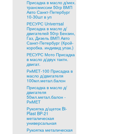
Присадка в масло д/мех.
трансмиссии 50гр ВМП
Авто Санкт-Петербург
10-30шт в уп
РЕСУРС Univerrsal
Присадка в масло д/
двигателей 50гр Бензин,
Газ, Дизель ВМП Авто
Санкт-Петербург (Крой-
коробка. индивид упак.)
РЕСУРС Мото Присадка
в масло д/двух тактн.
двигат.
РиМЕТ-100 Присадка в
масло д/двигателя
100мл.метал.балон
Присадка в масло д/
двигателя
50мл.метал.балон -
РиМЕТ
Рукоятка д/щеток Bi-
Plast BP-21
металическая
универсальная
Рукоятка металическая