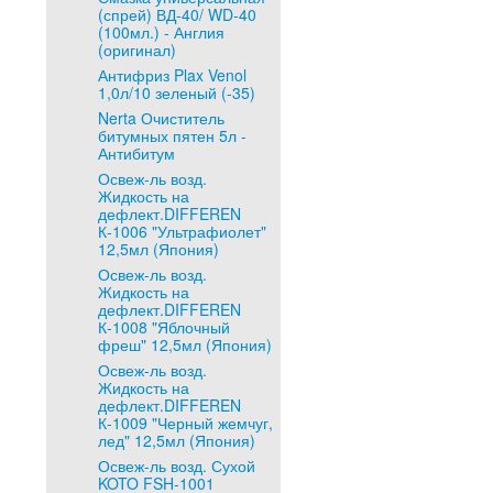
(спрей) ВД-40/ WD-40
(100мл.) - Англия
(оригинал)
Антифриз Plax Venol
1,0л/10 зеленый (-35)
Nerta Очиститель
битумных пятен 5л -
Антибитум
Освеж-ль возд.
Жидкость на
дефлект.DIFFEREN
К-1006 "Ультрафиолет"
12,5мл (Япония)
Освеж-ль возд.
Жидкость на
дефлект.DIFFEREN
К-1008 "Яблочный
фреш" 12,5мл (Япония)
Освеж-ль возд.
Жидкость на
дефлект.DIFFEREN
К-1009 "Черный жемчуг,
лед" 12,5мл (Япония)
Освеж-ль возд. Сухой
KOTO FSH-1001