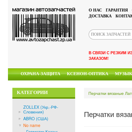
О НАС
ГАРАНТИЯ
ДОСТАВКА
КОНТА
В СВЯЗИ С РЕЗКИМ 
ЗАКАЗОМ!
ОХРАНА-ЗАЩИТА
КСЕНОН-ОПТИКА
МУЗЫ
КАТЕГОРИИ
Перчатки вязаные Лат
ZOLLEX (Укр.-РФ-
Словения)
Перчатки вяза
ABRO (США)
No name
Герметик Казань