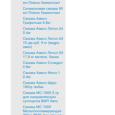
мл Помпа Химконтакт
Силиконовая смазка 90
мл Помпа Химконтакт
Смазка Азмол
Графитная 0.8кг
Смазка Азмол Литол-24
0.4кг
Смазка Азмол Литол-24
10 дм.куб. 9 кг (ведро
овал)
Смазка Азмол Литол-24
17,9 кг железн. банка
Смазка Азмол Солидол
0.8кг
Смазка Азмол Фиол-1
0.4кг
Смазка Азмол Шрус
180гр тюбик
Смазка МС-1600 5 гр
для направляющих
суппортов ВМП Авто
Смазка МС 1000
Металлоплакирующая
200гр ВМП-Авто Санкт-