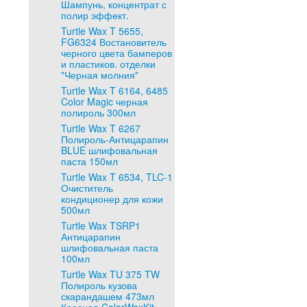
Шампунь, концентрат с
полир эффект.
Turtle Wax T 5655,
FG6324 Востановитель
черного цвета бамперов
и пластиков. отделки
"Черная молния"
Turtle Wax T 6164, 6485
Color Magic черная
полироль 300мл
Turtle Wax T 6267
Полироль-Антицарапин
BLUE шлифовальная
паста 150мл
Turtle Wax T 6534, TLC-1
Очиститель
кондиционер для кожи
500мл
Turtle Wax TSRP1
Антицарапин
шлифовальная паста
100мл
Turtle Wax TU 375 TW
Полироль кузова
скарандашем 473мл