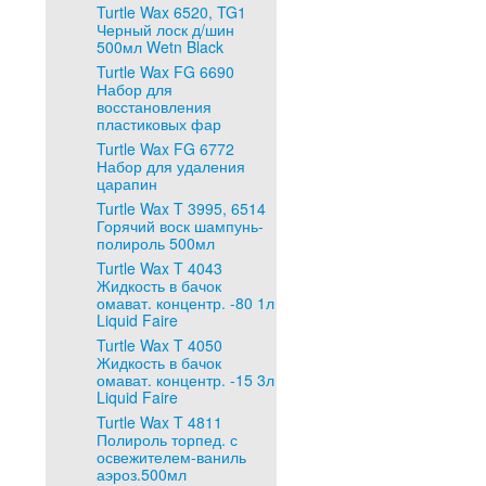
Turtle Wax 6520, TG1
Черный лоск д/шин
500мл Wetn Black
Turtle Wax FG 6690
Набор для
восстановления
пластиковых фар
Turtle Wax FG 6772
Набор для удаления
царапин
Turtle Wax T 3995, 6514
Горячий воск шампунь-
полироль 500мл
Turtle Wax T 4043
Жидкость в бачок
омават. концентр. -80 1л
Liquid Faire
Turtle Wax T 4050
Жидкость в бачок
омават. концентр. -15 3л
Liquid Faire
Turtle Wax T 4811
Полироль торпед. с
освежителем-ваниль
аэроз.500мл