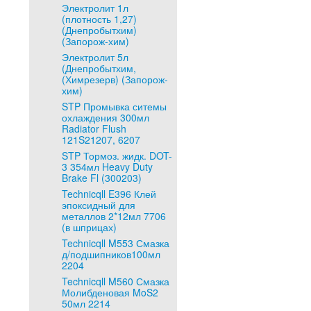
Электролит 1л
(плотность 1,27)
(Днепробытхим)
(Запорож-хим)
Электролит 5л
(Днепробытхим,
(Химрезерв) (Запорож-
хим)
STP Промывка ситемы
охлаждения 300мл
Radiator Flush
121S21207, 6207
STP Тормоз. жидк. DOT-
3 354мл Heavy Duty
Brake Fl (300203)
Technicqll E396 Клей
эпоксидный для
металлов 2*12мл 7706
(в шприцах)
Technicqll M553 Смазка
д/подшипников100мл
2204
Technicqll M560 Смазка
Молибденовая MoS2
50мл 2214