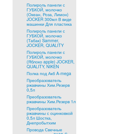
Полироль панели с
ГУБКОЙ, молочко
(Океан, Роза, Лимон)
JOCKER 300мл В виде
машинки Для пластика
Полироль панели с
ГУБКОЙ, молочко
(Табак) Sammer,
JOCKER, QUALITY
Полироль панели с
ГУБКОЙ, молочко
(Яблоко apple) JOCKER,
QUALITY, NIKEN
Полка под Акб A-mega
Преобразователь
ржавчины Хим.Резерв
0,5л
Преобразователь
ржавчины Хим.Резерв 1л
Преобразователь
ржавчины с оцинковкой
0,5л Шостка,
Днепробытхим
Провода Свечные