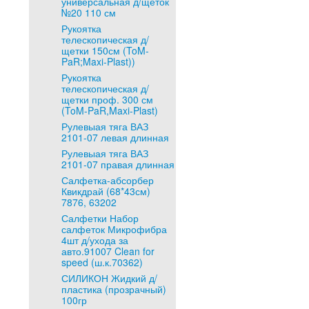
универсальная д/щеток
№20 110 см
Рукоятка
телескопическая д/
щетки 150см (ToM-
PaR;Maxi-Plast))
Рукоятка
телескопическая д/
щетки проф. 300 см
(ToM-PaR,Maxi-Plast)
Рулевыая тяга ВАЗ
2101-07 левая длинная
Рулевыая тяга ВАЗ
2101-07 правая длинная
Салфетка-абсорбер
Квикдрай (68*43см)
7876, 63202
Салфетки Набор
салфеток Микрофибра
4шт д/ухода за
авто.91007 Clean for
speed (ш.к.70362)
СИЛИКОН Жидкий д/
пластика (прозрачный)
100гр