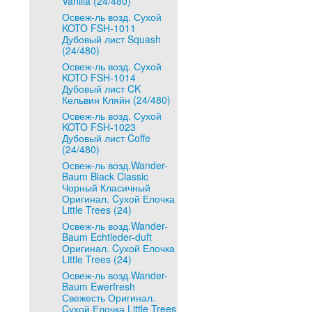
Vanilla (24/480)
Освеж-ль возд. Сухой
KOTO FSH-1011
Дубовый лист Squash
(24/480)
Освеж-ль возд. Сухой
KOTO FSH-1014
Дубовый лист CK
Кельвин Кляйн (24/480)
Освеж-ль возд. Сухой
KOTO FSH-1023
Дубовый лист Coffe
(24/480)
Освеж-ль возд.Wander-
Baum Black Classic
Чорный Класичный
Оригинал. Cухой Елочка
Little Trees (24)
Освеж-ль возд.Wander-
Baum Echtleder-duft
Оригинал. Cухой Елочка
Little Trees (24)
Освеж-ль возд.Wander-
Baum Ewerfresh
Свежесть Оригинал.
Cухой Елочка Little Trees