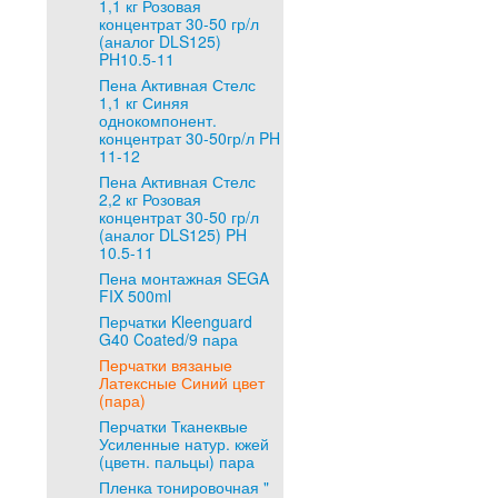
1,1 кг Розовая
концентрат 30-50 гр/л
(аналог DLS125)
PH10.5-11
Пена Активная Стелс
1,1 кг Синяя
однокомпонент.
концентрат 30-50гр/л PH
11-12
Пена Активная Стелс
2,2 кг Розовая
концентрат 30-50 гр/л
(аналог DLS125) PH
10.5-11
Пена монтажная SEGA
FIX 500ml
Перчатки Kleenguard
G40 Coated/9 пара
Перчатки вязаные
Латексные Синий цвет
(пара)
Перчатки Тканеквые
Усиленные натур. кжей
(цветн. пальцы) пара
Пленка тонировочная "