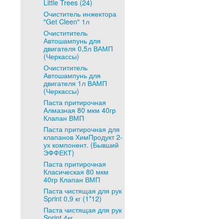
Little Trees (24)
Очиститель инжектора
"Get Cleen" 1л
Очистититель
Автошампунь для
двигателя 0,5л ВАМП
(Черкассы)
Очистититель
Автошампунь для
двигателя 1л ВАМП
(Черкассы)
Паста притирочная
Алмазная 80 мкм 40гр
Клапан ВМП
Паста притирочная для
клапанов ХимПродукт 2-
ух компонент. (Бывший
ЭФФЕКТ)
Паста притирочная
Класическая 80 мкм
40гр Клапан ВМП
Паста чистящая для рук
Sprint 0,9 кг (1*12)
Паста чистящая для рук
Sprint 4кг