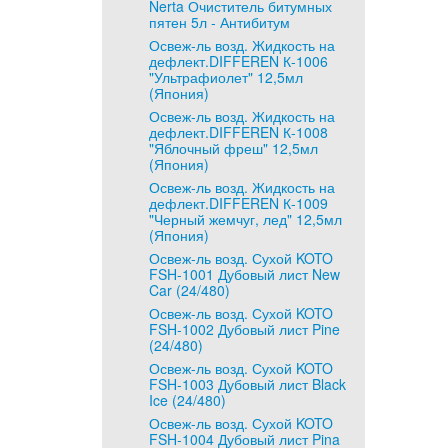
Nerta Очиститель битумных
пятен 5л - Антибитум
Освеж-ль возд. Жидкость на
дефлект.DIFFEREN К-1006
"Ультрафиолет" 12,5мл
(Япония)
Освеж-ль возд. Жидкость на
дефлект.DIFFEREN К-1008
"Яблочный фреш" 12,5мл
(Япония)
Освеж-ль возд. Жидкость на
дефлект.DIFFEREN К-1009
"Черный жемчуг, лед" 12,5мл
(Япония)
Освеж-ль возд. Сухой KOTO
FSH-1001 Дубовый лист New
Car (24/480)
Освеж-ль возд. Сухой KOTO
FSH-1002 Дубовый лист Pine
(24/480)
Освеж-ль возд. Сухой KOTO
FSH-1003 Дубовый лист Black
Ice (24/480)
Освеж-ль возд. Сухой KOTO
FSH-1004 Дубовый лист Pina