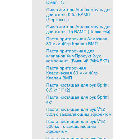
Cleen" 1л
Очистититель Автошампунь для
двигателя 0,5л ВАМП
(Черкассы)
Очистититель Автошампунь для
двигателя 1л ВАМП (Черкассы)
Паста притирочная Алмазная
80 мкм 40гр Клапан ВМП
Паста притирочная для
клапанов ХимПродукт 2-ух
компонент. (Бывший ЭФФЕКТ)
Паста притирочная
Класическая 80 мкм 40гр
Клапан ВМП
Паста чистящая для рук Sprint
0,9 кг (1*12)
Паста чистящая для рук Sprint
4кг
Паста чистящая для рук V12
3,3л с заживляющим эффектом
Паста чистящая для рук V12
500 мл. с заживляющим
эффектом
Паста чистящая для рук Авто-