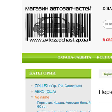
О НА
В СВ
ОХРАНА-ЗАЩИТА
КСЕНО
КАТЕГОРИИ
Перча
ZOLLEX (Укр.-РФ-Словения)
Перч
ABRO (США)
No name
Герметик Казань Автосил белый
60 гр.