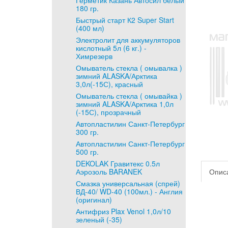
Герметик Казань Автосил белый
180 гр.
Быстрый старт К2 Super Start
(400 мл)
Электролит для аккумуляторов
кислотный 5л (6 кг.) -
Химрезерв
Омыватель стекла ( омывалка )
зимний ALASKA/Арктика
3,0л(-15С), красный
Омыватель стекла ( омывайка )
зимний ALASKA/Арктика 1,0л
(-15С), прозрачный
Автопластилин Санкт-Петербург
300 гр.
Автопластилин Санкт-Петербург
500 гр.
DEKOLAK Гравитекс 0.5л
Аэрозоль BARANEK
Опис
Смазка универсальная (спрей)
ВД-40/ WD-40 (100мл.) - Англия
(оригинал)
Антифриз Plax Venol 1,0л/10
зеленый (-35)