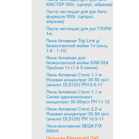
МАСТЕР 550г. (цитрус, абразив)
Паста чистящая для рук Авто-
формула 550г. (цитрус,
абразив)
Паста чистящая для рук ГЛОРИ
1кг.
Пена Активная Top Line д/
безконтактной мойки 1л (конц
1:6 - 1:10)
Пена Активная для
безконтактной мойки БЛМ 024
Пробник 1л (1:4-5 синяя)
Пена Активная Стелс 1,1 кг
Розовая концентрат 30-50 гр/л
(аналог DLS125) PH10.5-11
Пена Активная Стелс 1,1 кг
Синяя однокомпонент.
концентрат 30-50гр/л PH 11-12
Пена Активная Стелс 2,2 кг
Розовая концентрат 30-50 гр/л
(аналог DLS125) PH 10.5-11
Пена монтажная SEGA FIX
500ml
Перчатки Kleenguard G40