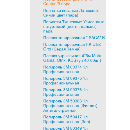
Coated/9 пара
Перчатки вязаные Латексные
Синий цвет (пара)
Перчатки Тканеквые Усиленные
натур. кжей (цветн. пальцы)
пара
Пленка тонировочная " SACA" B
Пленка тонировочная FK Darc
Grei (Серая Темна)
Пленка укрывочная 4*5м Moto-
Gama, Otrix, KDS (уп 40-60шт)
Полироль 3M 09374 1л
Професиональная
Полироль 3M 09375 1л
Професиональная
Полироль 3M 09376 1л
Професиональная
Полироль 3M 50383 1л
Професиональная (Фиолет)
Антигалограмная
Полироль 3M 50417 1л
Професиональная (Зел)
Полироль 3M 80349 1л