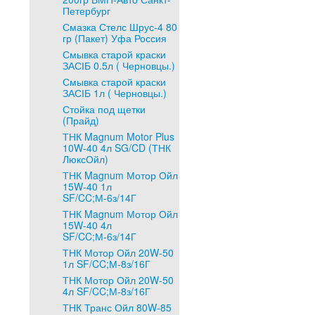
Петербург
Смазка Стелс Шрус-4 80
гр (Пакет) Уфа Россия
Смывка старой краски
ЗАСІБ 0.5л ( Черновцы.)
Смывка старой краски
ЗАСІБ 1л ( Черновцы.)
Стойка под щетки
(Прайд)
ТНК Magnum Motor Plus
10W-40 4л SG/CD (ТНК
ЛюксОйл)
ТНК Magnum Мотор Ойл
15W-40 1л
SF/CC;М-6з/14Г
ТНК Magnum Мотор Ойл
15W-40 4л
SF/CC;М-6з/14Г
ТНК Мотор Ойл 20W-50
1л SF/CC;М-8з/16Г
ТНК Мотор Ойл 20W-50
4л SF/CC;М-8з/16Г
ТНК Транс Ойл 80W-85