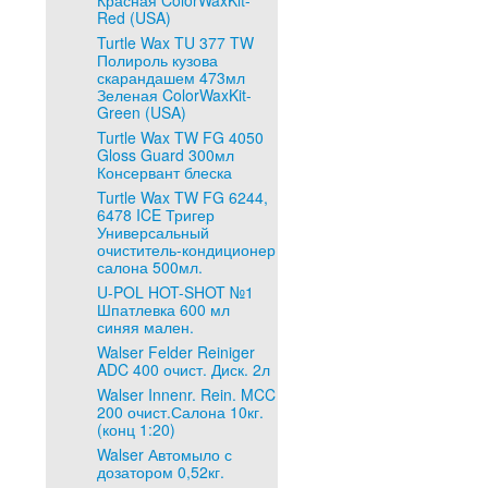
Красная ColorWaxKit-
Red (USA)
Turtle Wax TU 377 TW
Полироль кузова
скарандашем 473мл
Зеленая ColorWaxKit-
Green (USA)
Turtle Wax TW FG 4050
Gloss Guard 300мл
Консервант блеска
Turtle Wax TW FG 6244,
6478 ICE Тригер
Универсальный
очиститель-кондиционер
салона 500мл.
U-POL HOT-SHOT №1
Шпатлевка 600 мл
синяя мален.
Walser Felder Reiniger
ADC 400 очист. Диск. 2л
Walser Innenr. Rein. MCC
200 очист.Салона 10кг.
(конц 1:20)
Walser Автомыло с
дозатором 0,52кг.