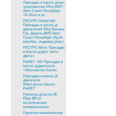
Присадка в масло д/мех.
трансмиссии 50гр ВМП
Авто Санкт-Петербург
10-30шт в уп
РЕСУРС Univerrsal
Присадка в масло д/
двигателей 50гр Бензин,
Газ, Дизель ВМП Авто
Санкт-Петербург (Крой-
коробка. индивид упак.)
РЕСУРС Мото Присадка
в масло д/двух тактн.
двигат.
РиМЕТ-100 Присадка в
масло д/двигателя
100мл.метал.балон
Присадка в масло д/
двигателя
50мл.метал.балон -
РиМЕТ
Рукоятка д/щеток Bi-
Plast BP-21
металическая
универсальная
Рукоятка металическая