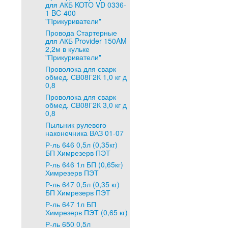
для АКБ KOTO VD 0336-
1 BC-400
"Прикуриватели"
Провода Стартерные
для АКБ Provider 150AM
2,2м в кульке
"Прикуриватели"
Проволока для сварк
обмед. СВ08Г2К 1,0 кг д
0,8
Проволока для сварк
обмед. СВ08Г2К 3,0 кг д
0,8
Пыльник рулевого
наконечника ВАЗ 01-07
Р-ль 646 0,5л (0,35кг)
БП Химрезерв ПЭТ
Р-ль 646 1л БП (0,65кг)
Химрезерв ПЭТ
Р-ль 647 0,5л (0,35 кг)
БП Химрезерв ПЭТ
Р-ль 647 1л БП
Химрезерв ПЭТ (0,65 кг)
Р-ль 650 0,5л