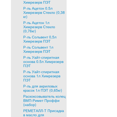
Химрезерв ПЭТ
Р-ль Ацетон 0.5л
Химрезерв Стекло (0,38
кг)
Р-ль Ацетон 1л
Химрезерв Стекло
(0,76кг)
Р-ль Сольвент 0,5л
Химрезерв ПЭТ
Р-ль Сольвент 1л
Химрезерв ПЭТ
Р-ль Уайт-спиритная
основа 0.5л Химрезерв
ПЭТ
Р-ль Уайт-спиритная
основа 1л Химрезерв
ПЭТ
Р-ль для акриловых
красок 1л ПЭТ (0,65кг)
Раскоксовыватель колец
ВМП-Римет Проффи
(набор)
РЕМЕТАЛЛ-Т Присадка
в масло для