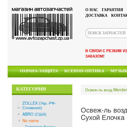
О НАС
ГАРАНТИЯ
ДОСТАВКА
КОНТА
В СВЯЗИ С РЕЗКИМ 
ЗАКАЗОМ!
ОХРАНА-ЗАЩИТА
КСЕНОН-ОПТИКА
МУЗЫ
КАТЕГОРИИ
Освеж-ль возд.Wander-
ZOLLEX (Укр.-РФ-
Словения)
Освеж-ль воз
ABRO (США)
Cухой Елочка Li
No name
Герметик Казань