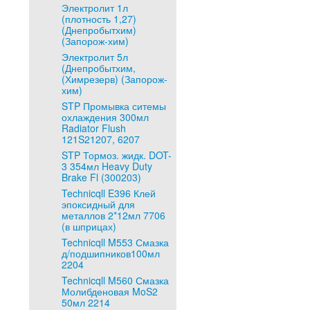
Электролит 1л
(плотность 1,27)
(Днепробытхим)
(Запорож-хим)
Электролит 5л
(Днепробытхим,
(Химрезерв) (Запорож-
хим)
STP Промывка ситемы
охлаждения 300мл
Radiator Flush
121S21207, 6207
STP Тормоз. жидк. DOT-
3 354мл Heavy Duty
Brake Fl (300203)
Technicqll E396 Клей
эпоксидный для
металлов 2*12мл 7706
(в шприцах)
Technicqll M553 Смазка
д/подшипников100мл
2204
Technicqll M560 Смазка
Молибденовая MoS2
50мл 2214