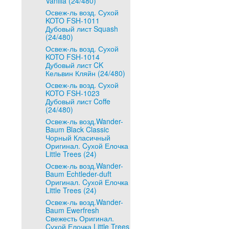
Vanilla (24/480)
Освеж-ль возд. Сухой
KOTO FSH-1011
Дубовый лист Squash
(24/480)
Освеж-ль возд. Сухой
KOTO FSH-1014
Дубовый лист CK
Кельвин Кляйн (24/480)
Освеж-ль возд. Сухой
KOTO FSH-1023
Дубовый лист Coffe
(24/480)
Освеж-ль возд.Wander-
Baum Black Classic
Чорный Класичный
Оригинал. Cухой Елочка
Little Trees (24)
Освеж-ль возд.Wander-
Baum Echtleder-duft
Оригинал. Cухой Елочка
Little Trees (24)
Освеж-ль возд.Wander-
Baum Ewerfresh
Свежесть Оригинал.
Cухой Елочка Little Trees