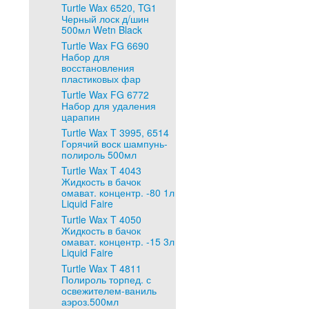
Turtle Wax 6520, TG1
Черный лоск д/шин
500мл Wetn Black
Turtle Wax FG 6690
Набор для
восстановления
пластиковых фар
Turtle Wax FG 6772
Набор для удаления
царапин
Turtle Wax T 3995, 6514
Горячий воск шампунь-
полироль 500мл
Turtle Wax T 4043
Жидкость в бачок
омават. концентр. -80 1л
Liquid Faire
Turtle Wax T 4050
Жидкость в бачок
омават. концентр. -15 3л
Liquid Faire
Turtle Wax T 4811
Полироль торпед. с
освежителем-ваниль
аэроз.500мл