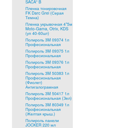
SACA" B
Пленка тонировочная
FK Darc Grei (Серая
Темна)
Пленка укрывочная 4*5м
Moto-Gama, Otrix, KDS
(уп 40-60шт)
Полироль 3M 09374 1л
Професиональная
Полироль 3M 09375 1л
Професиональная
Полироль 3M 09376 1л
Професиональная
Полироль 3M 50383 1л
Професиональная
(Фиолет)
Антигалограмная
Полироль 3M 50417 1л
Професиональная (Зел)
Полироль 3M 80349 1л
Професиональная
(Желтая крыш.)
Полироль панели
JOCKER 220 мл