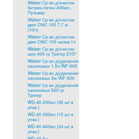
Walser Ср-во д/очистки
битумн.пятен 400мл.
Пульвер
Walser Ср-во д/очистки
двиг.СМС 100 7,7 кг.
(10л)
Walser Ср-во д/очистки
двиг.СМС 100 налив 1л
Walser Ср-во д/очистки
шин 400 гр Тригер 2107
Walser Ср-во д/удаления
насекомых 1,5л INF-600
Walser Ср-во д/удаления
насекомых 3кг INF-600
Walser Ср-во д/удаления
насекомых 520 гр
Тригер
WD-40 200мл (36 шт в
упак.)
WD-40 300мл (12 шт в
упак.)
WD-40 400мл (24 шт в
упак.)
WD-40 5л