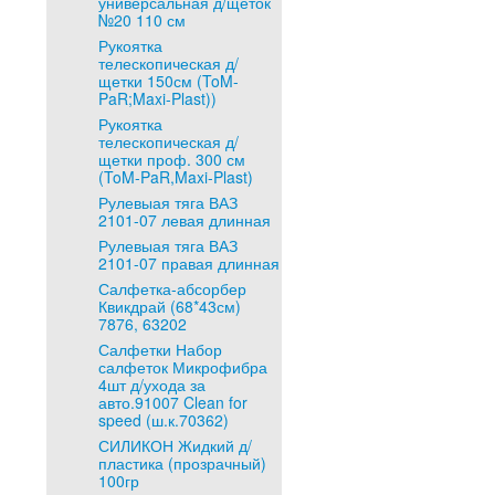
универсальная д/щеток
№20 110 см
Рукоятка
телескопическая д/
щетки 150см (ToM-
PaR;Maxi-Plast))
Рукоятка
телескопическая д/
щетки проф. 300 см
(ToM-PaR,Maxi-Plast)
Рулевыая тяга ВАЗ
2101-07 левая длинная
Рулевыая тяга ВАЗ
2101-07 правая длинная
Салфетка-абсорбер
Квикдрай (68*43см)
7876, 63202
Салфетки Набор
салфеток Микрофибра
4шт д/ухода за
авто.91007 Clean for
speed (ш.к.70362)
СИЛИКОН Жидкий д/
пластика (прозрачный)
100гр