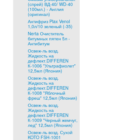
(спрей) ВД-40/ WD-40
(100мл.) - Англия
(оригинал)
Антифриз Plax Venol
1,0л/10 зеленый (-35)
Nerta Очиститель
битумных пятен 5л -
Антибитум
Освеж-ль возд.
Жидкость на
дефлект.DIFFEREN
К-1006 "Ультрафиолет"
12,5мл (Япония)
Освеж-ль возд.
Жидкость на
дефлект.DIFFEREN
К-1008 "Яблочный
фреш" 12,5мл (Япония)
Освеж-ль возд.
Жидкость на
дефлект.DIFFEREN
К-1009 "Черный жемчуг,
лед" 12,5мл (Япония)
Освеж-ль возд. Сухой
KOTO FSH-1001