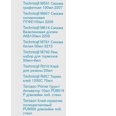
Technicqll M591 Смазка
графитная 100мл 2207
Technicqll M607 Смазка
силиконовая
ПТФЕ100мл 2206
Technicqll M614 Смазка
Вазелиновая д/клем
АКБ100мл 2209
Technicqll M761 Смазка
белая 50мл 2215
Technicqll M792 Рем.
набор для тормозов
50мл+6мл
Technicqll R310 Клей
для резины 20мл
Technicqll R457 Термо
клей 1200С 70мл
Teroson Primer Грунт/
Активатор 10мл PU8519
P д/вклейки лоб. стекл
Teroson Клей-герметик
полиуретановый
PU8590 д/вклейки лоб.
стекл