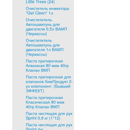
Little Trees (24)
Очиститель инжектора
"Get Cleen" 1л
Очистититель
Автошампунь для
двигателя 0,5л ВАМП
(Черкассы)
Очистититель
Автошампунь для
двигателя 1л ВАМП
(Черкассы)
Паста притирочная
Алмазная 80 мкм 40гр
Клапан ВМП
Паста притирочная для
клапанов ХимПродукт 2-
ух компонент. (Бывший
ЭФФЕКТ)
Паста притирочная
Класическая 80 мкм
40гр Клапан ВМП
Паста чистящая для рук
Sprint 0,9 кг (1*12)
Паста чистящая для рук
Sprint 4кг