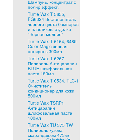
Шампунь, концентрат с
полир эффект.
Turtle Wax T 5655,
FG6324 Востановитель
черного цвета бамперов
и пластиков. отделки
"Черная молния"
Turtle Wax T 6164, 6485
Color Magic черная
полироль 300мл
Turtle Wax T 6267
Полироль-Антицарапин
BLUE шлифовальная
паста 150мл
Turtle Wax T 6534, TLC-1
Очиститель
кондиционер для кожи
500мл
Turtle Wax TSRP1
Антицарапин
шлифовальная паста
100мл
Turtle Wax TU 375 TW
Полироль кузова
скарандашем 473мл