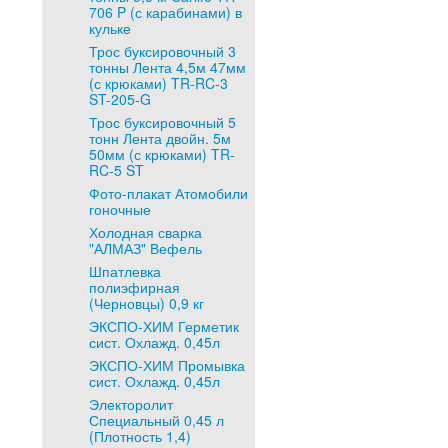
706 P (с карабинами) в
кульке
Трос буксировочный 3
тонны Лента 4,5м 47мм
(с крюками) TR-RC-3
ST-205-G
Трос буксировочный 5
тонн Лента двойн. 5м
50мм (с крюками) TR-
RC-5 ST
Фото-плакат Атомобили
гоночные
Холодная сварка
"АЛМАЗ" Вефель
Шпатлевка
полиэфирная
(Черновцы) 0,9 кг
ЭКСПО-ХИМ Герметик
сист. Охлажд. 0,45л
ЭКСПО-ХИМ Промывка
сист. Охлажд. 0,45л
Электоролит
Специальный 0,45 л
(Плотность 1,4)