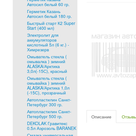
Автосил белый 60 гр.
Герметик Казань
Автосил белый 180 гр.
Быстрый старт К2 Super
Start (400 мл)
Электролит для
аккумуляторов
кислотный 5л (6 кг.) -
Химрезерв
Омыватель стекла (
омывалка ) зимний
ALASKA/Арктика
3,0л(-15С), красный
Омыватель стекла (
омывайка ) зимний
ALASKA/Арктика 1,0л
(-15С), прозрачный
Автопластилин Санкт-
Петербург 300 гр.
Автопластилин Санкт-
Петербург 500 гр.
Описание
Отзыв
DEKOLAK Гравитекс
0.5л Аэрозоль BARANEK
Смазка универсальная