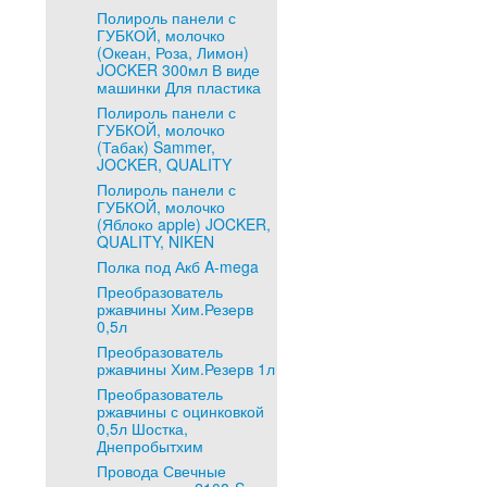
Полироль панели с
ГУБКОЙ, молочко
(Океан, Роза, Лимон)
JOCKER 300мл В виде
машинки Для пластика
Полироль панели с
ГУБКОЙ, молочко
(Табак) Sammer,
JOCKER, QUALITY
Полироль панели с
ГУБКОЙ, молочко
(Яблоко apple) JOCKER,
QUALITY, NIKEN
Полка под Акб A-mega
Преобразователь
ржавчины Хим.Резерв
0,5л
Преобразователь
ржавчины Хим.Резерв 1л
Преобразователь
ржавчины с оцинковкой
0,5л Шостка,
Днепробытхим
Провода Свечные