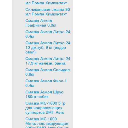
мл Помпа Химконтакт
Силиконовая смазка 90
мл Помпа Химконтакт
Смазка Азмол
Графитная 0.8кг
Смазка Азмол Литол-24
0.4кг
Смазка Азмол Литол-24
10 дм.куб. 9 кг (ведро
овал)
Смазка Азмол Литол-24
17,9 кг железн. банка
Смазка Азмол Солидол
0.8кг
Смазка Азмол Фиол-1
0.4кг
Смазка Азмол Шрус
180гр тюбик
Смазка МС-1600 5 гр
для направляющих
суппортов ВМП Авто
Смазка МС 1000
Металлоплакирующая
200гр ВМП-Авто Санкт-