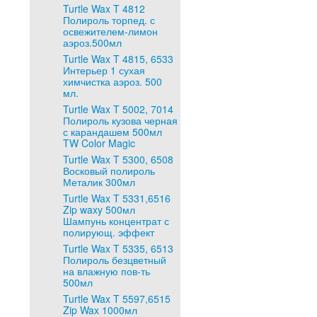
Turtle Wax T 4812
Полироль торпед. с
освежителем-лимон
аэроз.500мл
Turtle Wax T 4815, 6533
Интерьер 1 сухая
химчистка аэроз. 500
мл.
Turtle Wax T 5002, 7014
Полироль кузова черная
с карандашем 500мл
TW Color Magic
Turtle Wax T 5300, 6508
Восковый полироль
Металик 300мл
Turtle Wax T 5331,6516
Zip waxy 500мл
Шампунь концентрат с
полирующ. эффект
Turtle Wax T 5335, 6513
Полироль безцветный
на влажную пов-ть
500мл
Turtle Wax T 5597,6515
Zip Wax 1000мл