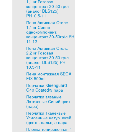
1,1 кг Розовая
концентрат 30-50 гр/л
(аналог DLS125)
PH10.5-11
Пена Активная Стелс
1,1 кг Синяя
однокомпонент.
концентрат 30-50гр/л PH
11-12
Пена Активная Стелс
2,2 кг Розовая
концентрат 30-50 гр/л
(аналог DLS125) PH
10.5-11
Пена монтажная SEGA
FIX 500ml
Перчатки Kleenguard
G40 Coated/9 пара
Перчатки вязаные
Латексные Синий цвет
(пара)
Перчатки Тканеквые
Усиленные натур. кжей
(цветн. пальцы) пара
Пленка тонировочная "