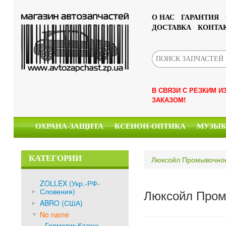
О НАС
ГАРАНТИЯ
ДОСТАВКА
КОНТА
В СВЯЗИ С РЕЗКИМ 
ЗАКАЗОМ!
ОХРАНА-ЗАЩИТА
КСЕНОН-ОПТИКА
МУЗЫ
КАТЕГОРИИ
Люксойл Промывочно
ZOLLEX (Укр.-РФ-
Словения)
Люксойл Пром
ABRO (США)
No name
Герметик Казань