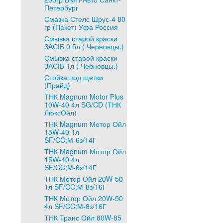
Петербург
Смазка Стелс Шрус-4 80
гр (Пакет) Уфа Россия
Смывка старой краски
ЗАСІБ 0.5л ( Черновцы.)
Смывка старой краски
ЗАСІБ 1л ( Черновцы.)
Стойка под щетки
(Прайд)
ТНК Magnum Motor Plus
10W-40 4л SG/CD (ТНК
ЛюксОйл)
ТНК Magnum Мотор Ойл
15W-40 1л
SF/CC;М-6з/14Г
ТНК Magnum Мотор Ойл
15W-40 4л
SF/CC;М-6з/14Г
ТНК Мотор Ойл 20W-50
1л SF/CC;М-8з/16Г
ТНК Мотор Ойл 20W-50
4л SF/CC;М-8з/16Г
ТНК Транс Ойл 80W-85