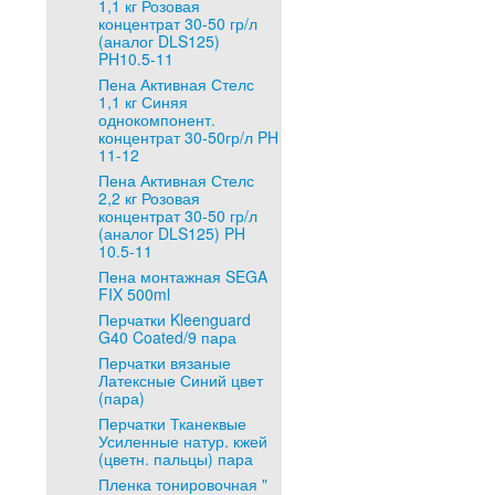
1,1 кг Розовая
концентрат 30-50 гр/л
(аналог DLS125)
PH10.5-11
Пена Активная Стелс
1,1 кг Синяя
однокомпонент.
концентрат 30-50гр/л PH
11-12
Пена Активная Стелс
2,2 кг Розовая
концентрат 30-50 гр/л
(аналог DLS125) PH
10.5-11
Пена монтажная SEGA
FIX 500ml
Перчатки Kleenguard
G40 Coated/9 пара
Перчатки вязаные
Латексные Синий цвет
(пара)
Перчатки Тканеквые
Усиленные натур. кжей
(цветн. пальцы) пара
Пленка тонировочная "