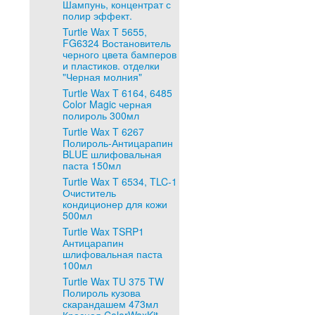
Шампунь, концентрат с
полир эффект.
Turtle Wax T 5655,
FG6324 Востановитель
черного цвета бамперов
и пластиков. отделки
"Черная молния"
Turtle Wax T 6164, 6485
Color Magic черная
полироль 300мл
Turtle Wax T 6267
Полироль-Антицарапин
BLUE шлифовальная
паста 150мл
Turtle Wax T 6534, TLC-1
Очиститель
кондиционер для кожи
500мл
Turtle Wax TSRP1
Антицарапин
шлифовальная паста
100мл
Turtle Wax TU 375 TW
Полироль кузова
скарандашем 473мл