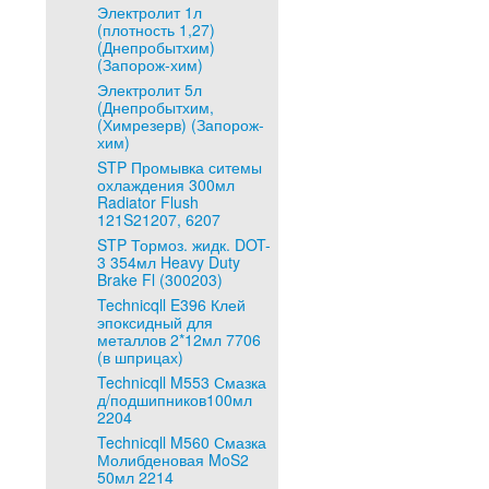
Электролит 1л
(плотность 1,27)
(Днепробытхим)
(Запорож-хим)
Электролит 5л
(Днепробытхим,
(Химрезерв) (Запорож-
хим)
STP Промывка ситемы
охлаждения 300мл
Radiator Flush
121S21207, 6207
STP Тормоз. жидк. DOT-
3 354мл Heavy Duty
Brake Fl (300203)
Technicqll E396 Клей
эпоксидный для
металлов 2*12мл 7706
(в шприцах)
Technicqll M553 Смазка
д/подшипников100мл
2204
Technicqll M560 Смазка
Молибденовая MoS2
50мл 2214