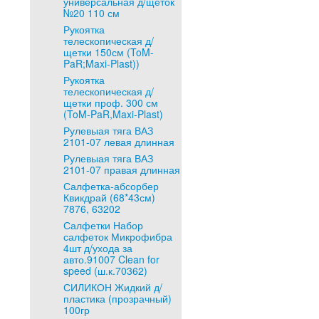
универсальная д/щеток
№20 110 см
Рукоятка
телескопическая д/
щетки 150см (ToM-
PaR;Maxi-Plast))
Рукоятка
телескопическая д/
щетки проф. 300 см
(ToM-PaR,Maxi-Plast)
Рулевыая тяга ВАЗ
2101-07 левая длинная
Рулевыая тяга ВАЗ
2101-07 правая длинная
Салфетка-абсорбер
Квикдрай (68*43см)
7876, 63202
Салфетки Набор
салфеток Микрофибра
4шт д/ухода за
авто.91007 Clean for
speed (ш.к.70362)
СИЛИКОН Жидкий д/
пластика (прозрачный)
100гр