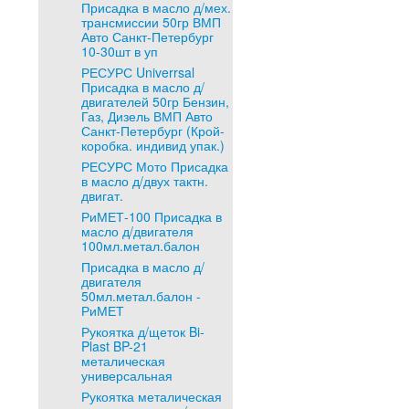
Присадка в масло д/мех.
трансмиссии 50гр ВМП
Авто Санкт-Петербург
10-30шт в уп
РЕСУРС Univerrsal
Присадка в масло д/
двигателей 50гр Бензин,
Газ, Дизель ВМП Авто
Санкт-Петербург (Крой-
коробка. индивид упак.)
РЕСУРС Мото Присадка
в масло д/двух тактн.
двигат.
РиМЕТ-100 Присадка в
масло д/двигателя
100мл.метал.балон
Присадка в масло д/
двигателя
50мл.метал.балон -
РиМЕТ
Рукоятка д/щеток Bi-
Plast BP-21
металическая
универсальная
Рукоятка металическая