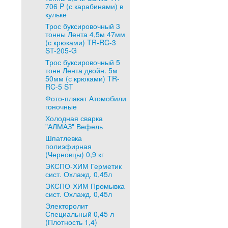
706 P (с карабинами) в
кульке
Трос буксировочный 3
тонны Лента 4,5м 47мм
(с крюками) TR-RC-3
ST-205-G
Трос буксировочный 5
тонн Лента двойн. 5м
50мм (с крюками) TR-
RC-5 ST
Фото-плакат Атомобили
гоночные
Холодная сварка
"АЛМАЗ" Вефель
Шпатлевка
полиэфирная
(Черновцы) 0,9 кг
ЭКСПО-ХИМ Герметик
сист. Охлажд. 0,45л
ЭКСПО-ХИМ Промывка
сист. Охлажд. 0,45л
Электоролит
Специальный 0,45 л
(Плотность 1,4)