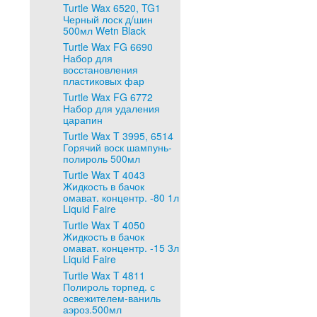
Turtle Wax 6520, TG1
Черный лоск д/шин
500мл Wetn Black
Turtle Wax FG 6690
Набор для
восстановления
пластиковых фар
Turtle Wax FG 6772
Набор для удаления
царапин
Turtle Wax T 3995, 6514
Горячий воск шампунь-
полироль 500мл
Turtle Wax T 4043
Жидкость в бачок
омават. концентр. -80 1л
Liquid Faire
Turtle Wax T 4050
Жидкость в бачок
омават. концентр. -15 3л
Liquid Faire
Turtle Wax T 4811
Полироль торпед. с
освежителем-ваниль
аэроз.500мл