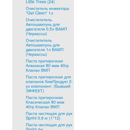
Little Trees (24)
Очиститель инжектора
"Get Cleen" 1л
Очистититель
Автошампунь для
двигателя 0,5л ВАМП
(Черкассы)
Очистититель
Автошампунь для
двигателя 1л ВАМП
(Черкассы)
Паста притирочная
Алмазная 80 мкм 40гр
Клапан ВМП
Паста притирочная для
клапанов ХимПродукт 2-
ух компонент. (Бывший
ЭФФЕКТ)
Паста притирочная
Класическая 80 мкм
40гр Клапан ВМП
Паста чистящая для рук
Sprint 0,9 кг (1*12)
Паста чистящая для рук
Sprint 4кг