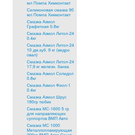
мл Помпа Химконтакт
Силиконовая смазка 90
мл Помпа Химконтакт
Смазка Азмол
Графитная 0.8кг
Смазка Азмол Литол-24
0.4кг
Смазка Азмол Литол-24
10 дм.куб. 9 кг (ведро
овал)
Смазка Азмол Литол-24
17,9 кг железн. банка
Смазка Азмол Солидол
0.8кг
Смазка Азмол Фиол-1
0.4кг
Смазка Азмол Шрус
180гр тюбик
Смазка МС-1600 5 гр
для направляющих
суппортов ВМП Авто
Смазка МС 1000
Металлоплакирующая
200гр ВМП-Авто Санкт-