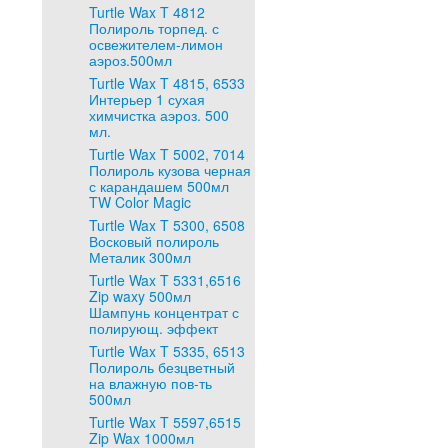
Turtle Wax T 4812
Полироль торпед. с
освежителем-лимон
аэроз.500мл
Turtle Wax T 4815, 6533
Интерьер 1 сухая
химчистка аэроз. 500
мл.
Turtle Wax T 5002, 7014
Полироль кузова черная
с карандашем 500мл
TW Color Magic
Turtle Wax T 5300, 6508
Восковый полироль
Металик 300мл
Turtle Wax T 5331,6516
Zip waxy 500мл
Шампунь концентрат с
полирующ. эффект
Turtle Wax T 5335, 6513
Полироль безцветный
на влажную пов-ть
500мл
Turtle Wax T 5597,6515
Zip Wax 1000мл