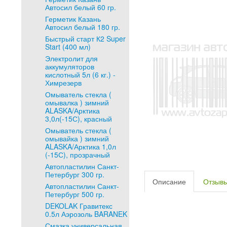
Автосил белый 60 гр.
Герметик Казань
Автосил белый 180 гр.
Быстрый старт К2 Super
Start (400 мл)
Электролит для
аккумуляторов
кислотный 5л (6 кг.) -
Химрезерв
Омыватель стекла (
омывалка ) зимний
ALASKA/Арктика
3,0л(-15С), красный
Омыватель стекла (
омывайка ) зимний
ALASKA/Арктика 1,0л
(-15С), прозрачный
Автопластилин Санкт-
Петербург 300 гр.
Описание
Отзыв
Автопластилин Санкт-
Петербург 500 гр.
DEKOLAK Гравитекс
0.5л Аэрозоль BARANEK
Смазка универсальная