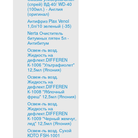
(спрей) ВД-40/ WD-40
(100мл.) - Англия
(оригинал)
Антифриз Plax Venol
1,0л/10 зеленый (-35)
Nerta Очиститель
битумных пятен 5л -
Антибитум
Освеж-ль возд.
Жидкость на
дефлект.DIFFEREN
К-1006 "Ультрафиолет"
12,5мл (Япония)
Освеж-ль возд.
Жидкость на
дефлект.DIFFEREN
К-1008 "Яблочный
фреш" 12,5мл (Япония)
Освеж-ль возд.
Жидкость на
дефлект.DIFFEREN
К-1009 "Черный жемчуг,
лед" 12,5мл (Япония)
Освеж-ль возд. Сухой
KOTO FSH-1001