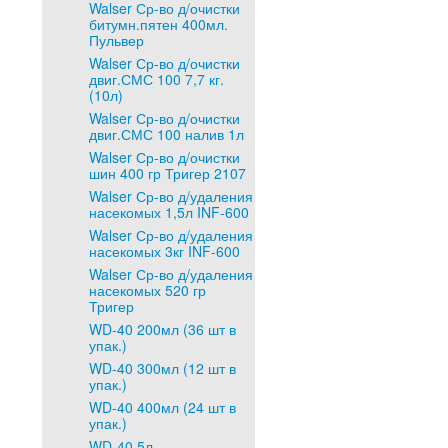
Walser Ср-во д/очистки
битумн.пятен 400мл.
Пульвер
Walser Ср-во д/очистки
двиг.СМС 100 7,7 кг.
(10л)
Walser Ср-во д/очистки
двиг.СМС 100 налив 1л
Walser Ср-во д/очистки
шин 400 гр Тригер 2107
Walser Ср-во д/удаления
насекомых 1,5л INF-600
Walser Ср-во д/удаления
насекомых 3кг INF-600
Walser Ср-во д/удаления
насекомых 520 гр
Тригер
WD-40 200мл (36 шт в
упак.)
WD-40 300мл (12 шт в
упак.)
WD-40 400мл (24 шт в
упак.)
WD-40 5л