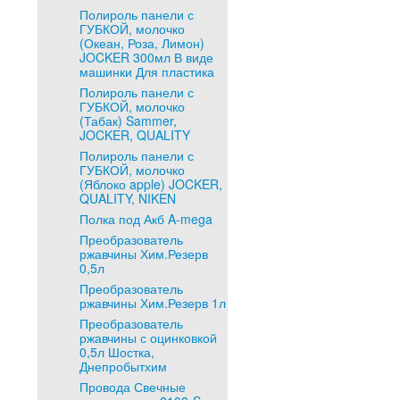
Полироль панели с
ГУБКОЙ, молочко
(Океан, Роза, Лимон)
JOCKER 300мл В виде
машинки Для пластика
Полироль панели с
ГУБКОЙ, молочко
(Табак) Sammer,
JOCKER, QUALITY
Полироль панели с
ГУБКОЙ, молочко
(Яблоко apple) JOCKER,
QUALITY, NIKEN
Полка под Акб A-mega
Преобразователь
ржавчины Хим.Резерв
0,5л
Преобразователь
ржавчины Хим.Резерв 1л
Преобразователь
ржавчины с оцинковкой
0,5л Шостка,
Днепробытхим
Провода Свечные