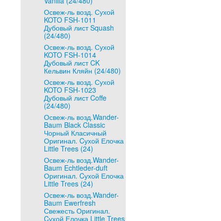
Vanilla (24/480)
Освеж-ль возд. Сухой
KOTO FSH-1011
Дубовый лист Squash
(24/480)
Освеж-ль возд. Сухой
KOTO FSH-1014
Дубовый лист CK
Кельвин Кляйн (24/480)
Освеж-ль возд. Сухой
KOTO FSH-1023
Дубовый лист Coffe
(24/480)
Освеж-ль возд.Wander-
Baum Black Classic
Чорный Класичный
Оригинал. Cухой Елочка
Little Trees (24)
Освеж-ль возд.Wander-
Baum Echtleder-duft
Оригинал. Cухой Елочка
Little Trees (24)
Освеж-ль возд.Wander-
Baum Ewerfresh
Свежесть Оригинал.
Cухой Елочка Little Trees