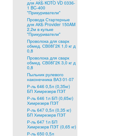
для АКБ KOTO VD 0336-
1 BC-400
"Прикуриватели"
Провода Стартерные
для АКБ Provider 150AM
2,2м в кульке
"Прикуриватели"
Проволока для сварк
обмед. СВ08Г2К 1,0 кг д
0,8
Проволока для сварк
обмед. СВ08Г2К 3,0 кг д
0,8
Пыльник рулевого
наконечника ВАЗ 01-07
Р-ль 646 0,5л (0,35кг)
БП Химрезерв ПЭТ
Р-ль 646 1л БП (0,65кг)
Химрезерв ПЭТ
Р-ль 647 0,5л (0,35 кг)
БП Химрезерв ПЭТ
Р-ль 647 1л БП
Химрезерв ПЭТ (0,65 кг)
Р-ль 650 0,5л