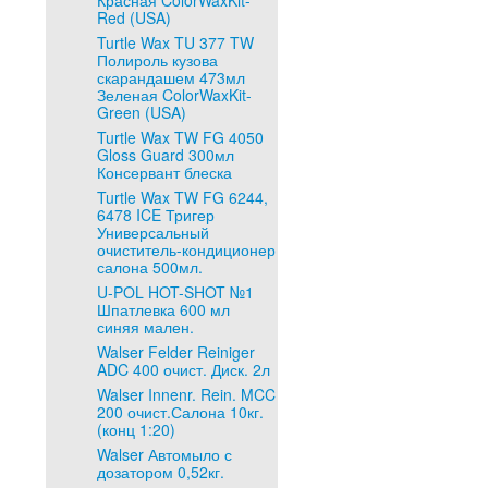
Красная ColorWaxKit-
Red (USA)
Turtle Wax TU 377 TW
Полироль кузова
скарандашем 473мл
Зеленая ColorWaxKit-
Green (USA)
Turtle Wax TW FG 4050
Gloss Guard 300мл
Консервант блеска
Turtle Wax TW FG 6244,
6478 ICE Тригер
Универсальный
очиститель-кондиционер
салона 500мл.
U-POL HOT-SHOT №1
Шпатлевка 600 мл
синяя мален.
Walser Felder Reiniger
ADC 400 очист. Диск. 2л
Walser Innenr. Rein. MCC
200 очист.Салона 10кг.
(конц 1:20)
Walser Автомыло с
дозатором 0,52кг.