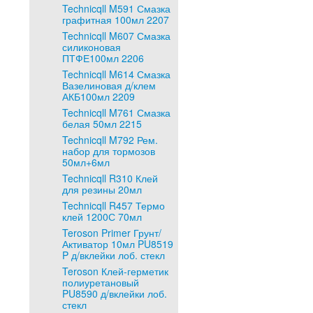
Technicqll M591 Смазка
графитная 100мл 2207
Technicqll M607 Смазка
силиконовая
ПТФЕ100мл 2206
Technicqll M614 Смазка
Вазелиновая д/клем
АКБ100мл 2209
Technicqll M761 Смазка
белая 50мл 2215
Technicqll M792 Рем.
набор для тормозов
50мл+6мл
Technicqll R310 Клей
для резины 20мл
Technicqll R457 Термо
клей 1200С 70мл
Teroson Primer Грунт/
Активатор 10мл PU8519
P д/вклейки лоб. стекл
Teroson Клей-герметик
полиуретановый
PU8590 д/вклейки лоб.
стекл