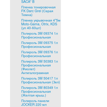
SACA" B
Пленка тонировочная
FK Darc Grei (Серая
Темна)
Пленка укрывочная 4*5м
Moto-Gama, Otrix, KDS
(уп 40-60шт)
Полироль 3M 09374 1л
Професиональная
Полироль 3M 09375 1л
Професиональная
Полироль 3M 09376 1л
Професиональная
Полироль 3M 50383 1л
Професиональная
(Фиолет)
Антигалограмная
Полироль 3M 50417 1л
Професиональная (Зел)
Полироль 3M 80349 1л
Професиональная
(Желтая крыш.)
Полироль панели
JOCKER 220 мл