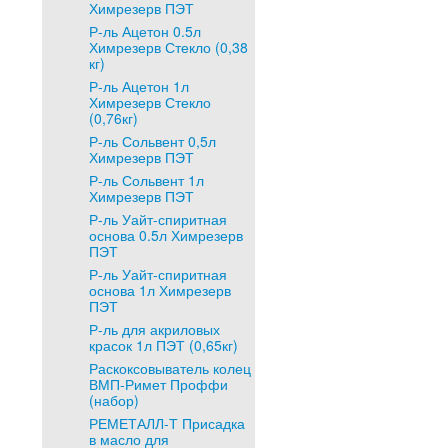
Химрезерв ПЭТ
Р-ль Ацетон 0.5л
Химрезерв Стекло (0,38
кг)
Р-ль Ацетон 1л
Химрезерв Стекло
(0,76кг)
Р-ль Сольвент 0,5л
Химрезерв ПЭТ
Р-ль Сольвент 1л
Химрезерв ПЭТ
Р-ль Уайт-спиритная
основа 0.5л Химрезерв
ПЭТ
Р-ль Уайт-спиритная
основа 1л Химрезерв
ПЭТ
Р-ль для акриловых
красок 1л ПЭТ (0,65кг)
Раскоксовыватель колец
ВМП-Римет Проффи
(набор)
РЕМЕТАЛЛ-Т Присадка
в масло для