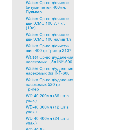
Walser Ср-во д/очистки
битумн.пятен 400мл.
Пульвер
Walser Ср-во д/очистки
двиг.СМС 100 7,7 кг.
(10л)
Walser Ср-во д/очистки
двиг.СМС 100 налив 1л
Walser Ср-во д/очистки
шин 400 гр Тригер 2107
Walser Ср-во д/удаления
насекомых 1,5л INF-600
Walser Ср-во д/удаления
насекомых 3кг INF-600
Walser Ср-во д/удаления
насекомых 520 гр
Тригер
WD-40 200мл (36 шт в
упак.)
WD-40 300мл (12 шт в
упак.)
WD-40 400мл (24 шт в
упак.)
WD-40 5л