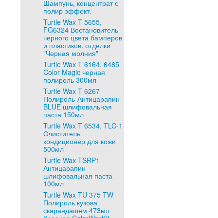
Шампунь, концентрат с
полир эффект.
Turtle Wax T 5655,
FG6324 Востановитель
черного цвета бамперов
и пластиков. отделки
"Черная молния"
Turtle Wax T 6164, 6485
Color Magic черная
полироль 300мл
Turtle Wax T 6267
Полироль-Антицарапин
BLUE шлифовальная
паста 150мл
Turtle Wax T 6534, TLC-1
Очиститель
кондиционер для кожи
500мл
Turtle Wax TSRP1
Антицарапин
шлифовальная паста
100мл
Turtle Wax TU 375 TW
Полироль кузова
скарандашем 473мл