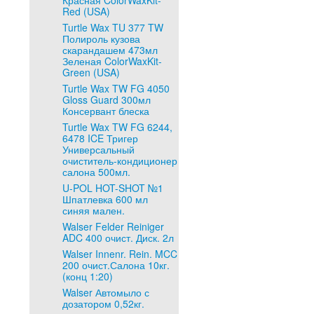
Красная ColorWaxKit-
Red (USA)
Turtle Wax TU 377 TW
Полироль кузова
скарандашем 473мл
Зеленая ColorWaxKit-
Green (USA)
Turtle Wax TW FG 4050
Gloss Guard 300мл
Консервант блеска
Turtle Wax TW FG 6244,
6478 ICE Тригер
Универсальный
очиститель-кондиционер
салона 500мл.
U-POL HOT-SHOT №1
Шпатлевка 600 мл
синяя мален.
Walser Felder Reiniger
ADC 400 очист. Диск. 2л
Walser Innenr. Rein. MCC
200 очист.Салона 10кг.
(конц 1:20)
Walser Автомыло с
дозатором 0,52кг.