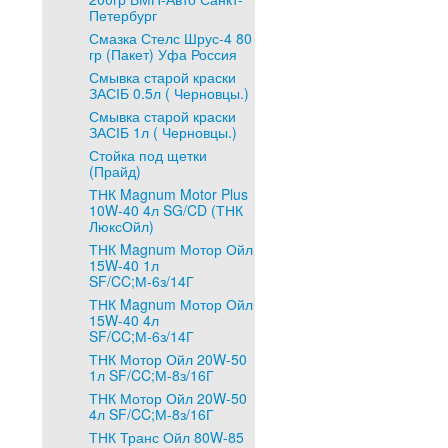
Петербург
Смазка Стелс Шрус-4 80
гр (Пакет) Уфа Россия
Смывка старой краски
ЗАСІБ 0.5л ( Черновцы.)
Смывка старой краски
ЗАСІБ 1л ( Черновцы.)
Стойка под щетки
(Прайд)
ТНК Magnum Motor Plus
10W-40 4л SG/CD (ТНК
ЛюксОйл)
ТНК Magnum Мотор Ойл
15W-40 1л
SF/CC;М-6з/14Г
ТНК Magnum Мотор Ойл
15W-40 4л
SF/CC;М-6з/14Г
ТНК Мотор Ойл 20W-50
1л SF/CC;М-8з/16Г
ТНК Мотор Ойл 20W-50
4л SF/CC;М-8з/16Г
ТНК Транс Ойл 80W-85