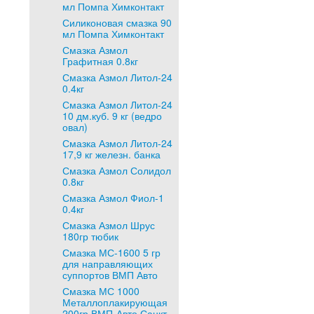
мл Помпа Химконтакт
Силиконовая смазка 90
мл Помпа Химконтакт
Смазка Азмол
Графитная 0.8кг
Смазка Азмол Литол-24
0.4кг
Смазка Азмол Литол-24
10 дм.куб. 9 кг (ведро
овал)
Смазка Азмол Литол-24
17,9 кг железн. банка
Смазка Азмол Солидол
0.8кг
Смазка Азмол Фиол-1
0.4кг
Смазка Азмол Шрус
180гр тюбик
Смазка МС-1600 5 гр
для направляющих
суппортов ВМП Авто
Смазка МС 1000
Металлоплакирующая
200гр ВМП-Авто Санкт-