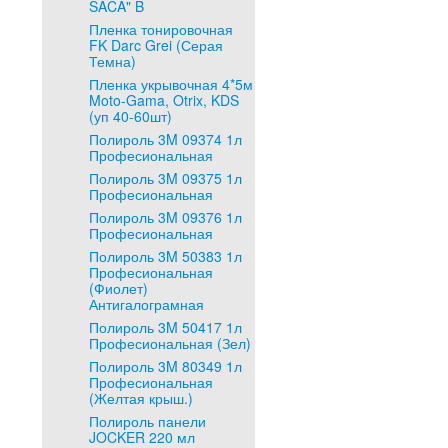
SACA" B
Пленка тонировочная
FK Darc Grei (Серая
Темна)
Пленка укрывочная 4*5м
Moto-Gama, Otrix, KDS
(уп 40-60шт)
Полироль 3M 09374 1л
Професиональная
Полироль 3M 09375 1л
Професиональная
Полироль 3M 09376 1л
Професиональная
Полироль 3M 50383 1л
Професиональная
(Фиолет)
Антигалограмная
Полироль 3M 50417 1л
Професиональная (Зел)
Полироль 3M 80349 1л
Професиональная
(Желтая крыш.)
Полироль панели
JOCKER 220 мл