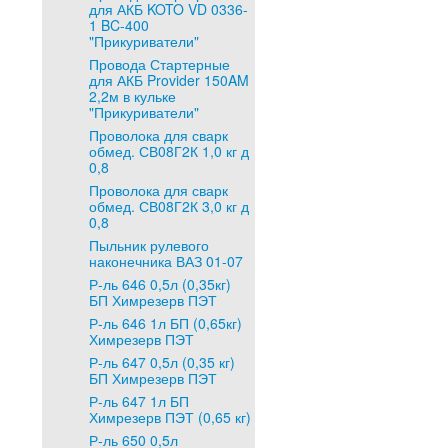
для АКБ KOTO VD 0336-
1 BC-400
"Прикуриватели"
Провода Стартерные
для АКБ Provider 150AM
2,2м в кульке
"Прикуриватели"
Проволока для сварк
обмед. СВ08Г2К 1,0 кг д
0,8
Проволока для сварк
обмед. СВ08Г2К 3,0 кг д
0,8
Пыльник рулевого
наконечника ВАЗ 01-07
Р-ль 646 0,5л (0,35кг)
БП Химрезерв ПЭТ
Р-ль 646 1л БП (0,65кг)
Химрезерв ПЭТ
Р-ль 647 0,5л (0,35 кг)
БП Химрезерв ПЭТ
Р-ль 647 1л БП
Химрезерв ПЭТ (0,65 кг)
Р-ль 650 0,5л