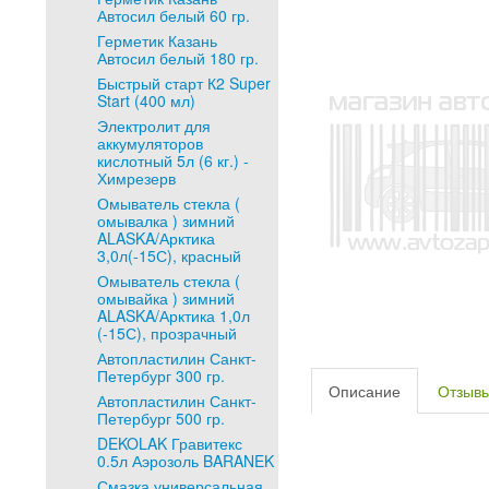
Автосил белый 60 гр.
Герметик Казань
Автосил белый 180 гр.
Быстрый старт К2 Super
Start (400 мл)
Электролит для
аккумуляторов
кислотный 5л (6 кг.) -
Химрезерв
Омыватель стекла (
омывалка ) зимний
ALASKA/Арктика
3,0л(-15С), красный
Омыватель стекла (
омывайка ) зимний
ALASKA/Арктика 1,0л
(-15С), прозрачный
Автопластилин Санкт-
Петербург 300 гр.
Описание
Отзыв
Автопластилин Санкт-
Петербург 500 гр.
DEKOLAK Гравитекс
0.5л Аэрозоль BARANEK
Смазка универсальная