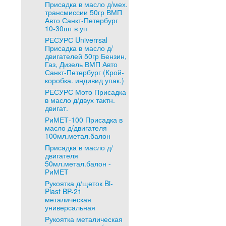
Присадка в масло д/мех.
трансмиссии 50гр ВМП
Авто Санкт-Петербург
10-30шт в уп
РЕСУРС Univerrsal
Присадка в масло д/
двигателей 50гр Бензин,
Газ, Дизель ВМП Авто
Санкт-Петербург (Крой-
коробка. индивид упак.)
РЕСУРС Мото Присадка
в масло д/двух тактн.
двигат.
РиМЕТ-100 Присадка в
масло д/двигателя
100мл.метал.балон
Присадка в масло д/
двигателя
50мл.метал.балон -
РиМЕТ
Рукоятка д/щеток Bi-
Plast BP-21
металическая
универсальная
Рукоятка металическая