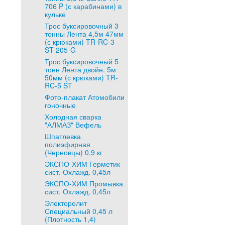
706 P (с карабинами) в
кульке
Трос буксировочный 3
тонны Лента 4,5м 47мм
(с крюками) TR-RC-3
ST-205-G
Трос буксировочный 5
тонн Лента двойн. 5м
50мм (с крюками) TR-
RC-5 ST
Фото-плакат Атомобили
гоночные
Холодная сварка
"АЛМАЗ" Вефель
Шпатлевка
полиэфирная
(Черновцы) 0,9 кг
ЭКСПО-ХИМ Герметик
сист. Охлажд. 0,45л
ЭКСПО-ХИМ Промывка
сист. Охлажд. 0,45л
Электоролит
Специальный 0,45 л
(Плотность 1,4)