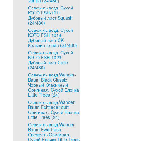
Vanilla (24/480)
Освеж-ль возд. Сухой
KOTO FSH-1011
Дубовый лист Squash
(24/480)
Освеж-ль возд. Сухой
KOTO FSH-1014
Дубовый лист CK
Кельвин Кляйн (24/480)
Освеж-ль возд. Сухой
KOTO FSH-1023
Дубовый лист Coffe
(24/480)
Освеж-ль возд.Wander-
Baum Black Classic
Чорный Класичный
Оригинал. Cухой Елочка
Little Trees (24)
Освеж-ль возд.Wander-
Baum Echtleder-duft
Оригинал. Cухой Елочка
Little Trees (24)
Освеж-ль возд.Wander-
Baum Ewerfresh
Свежесть Оригинал.
Cухой Елочка Little Trees