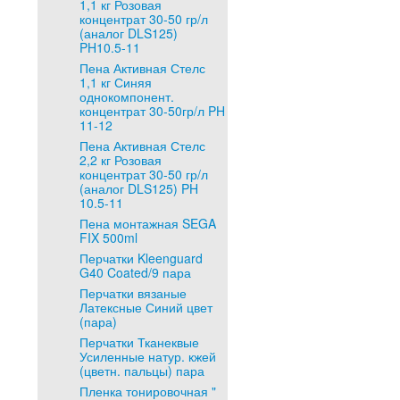
1,1 кг Розовая
концентрат 30-50 гр/л
(аналог DLS125)
PH10.5-11
Пена Активная Стелс
1,1 кг Синяя
однокомпонент.
концентрат 30-50гр/л PH
11-12
Пена Активная Стелс
2,2 кг Розовая
концентрат 30-50 гр/л
(аналог DLS125) PH
10.5-11
Пена монтажная SEGA
FIX 500ml
Перчатки Kleenguard
G40 Coated/9 пара
Перчатки вязаные
Латексные Синий цвет
(пара)
Перчатки Тканеквые
Усиленные натур. кжей
(цветн. пальцы) пара
Пленка тонировочная "