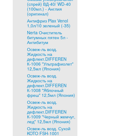
(спрей) ВД-40/ WD-40
(100мл.) - Англия
(оригинал)
Антифриз Plax Venol
1,0л/10 зеленый (-35)
Nerta Очиститель
битумных пятен 5л -
Антибитум
Освеж-ль возд.
Жидкость на
дефлект.DIFFEREN
К-1006 "Ультрафиолет"
12,5мл (Япония)
Освеж-ль возд.
Жидкость на
дефлект.DIFFEREN
К-1008 "Яблочный
фреш" 12,5мл (Япония)
Освеж-ль возд.
Жидкость на
дефлект.DIFFEREN
К-1009 "Черный жемчуг,
лед" 12,5мл (Япония)
Освеж-ль возд. Сухой
KOTO FSH-1001