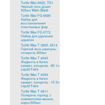
Turtle Wax 6520, TG1
Черный лоск д/шин
500мл Wetn Black
Turtle Wax FG 6690
Набор для
восстановления
пластиковых фар
Turtle Wax FG 6772
Набор для удаления
царапин
Turtle Wax T 3995, 6514
Горячий воск шампунь-
полироль 500мл
Turtle Wax T 4043
Жидкость в бачок
омават. концентр. -80 1л
Liquid Faire
Turtle Wax T 4050
Жидкость в бачок
омават. концентр. -15 3л
Liquid Faire
Turtle Wax T 4811
Полироль торпед. с
освежителем-ваниль
аэроз.500мл