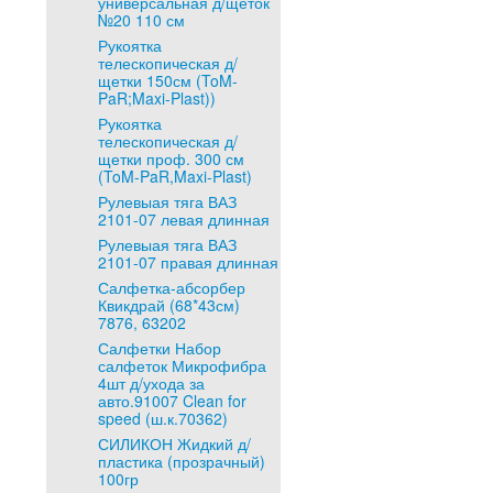
универсальная д/щеток
№20 110 см
Рукоятка
телескопическая д/
щетки 150см (ToM-
PaR;Maxi-Plast))
Рукоятка
телескопическая д/
щетки проф. 300 см
(ToM-PaR,Maxi-Plast)
Рулевыая тяга ВАЗ
2101-07 левая длинная
Рулевыая тяга ВАЗ
2101-07 правая длинная
Салфетка-абсорбер
Квикдрай (68*43см)
7876, 63202
Салфетки Набор
салфеток Микрофибра
4шт д/ухода за
авто.91007 Clean for
speed (ш.к.70362)
СИЛИКОН Жидкий д/
пластика (прозрачный)
100гр