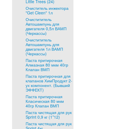
Little Trees (24)
Очиститель инжектора
"Get Cleen" 1л
Очистититель
Автошампунь для
двигателя 0,5л ВАМП
(Черкассы)
Очистититель
Автошампунь для
двигателя 1л ВАМП
(Черкассы)
Паста притирочная
Алмазная 80 мкм 40гр
Клапан ВМП
Паста притирочная для
клапанов ХимПродукт 2-
ух компонент. (Бывший
ЭФФЕКТ)
Паста притирочная
Класическая 80 мкм
40гр Клапан ВМП
Паста чистящая для рук
Sprint 0,9 кг (1*12)
Паста чистящая для рук
Sprint 4кг