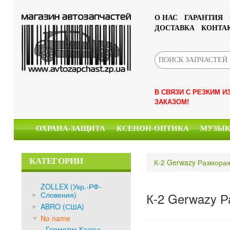
О НАС
ГАРАНТИЯ
ДОСТАВКА
КОНТА
В СВЯЗИ С РЕЗКИМ 
ЗАКАЗОМ!
ОХРАНА-ЗАЩИТА
КСЕНОН-ОПТИКА
МУЗЫ
КАТЕГОРИИ
К-2 Gerwazy Размораж
ZOLLEX (Укр.-РФ-
Словения)
К-2 Gerwazy Р
ABRO (США)
No name
Герметик Казань