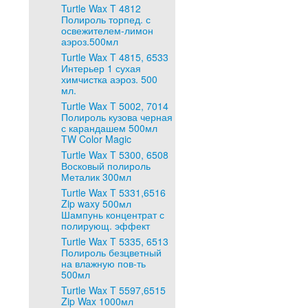
Turtle Wax T 4812
Полироль торпед. с
освежителем-лимон
аэроз.500мл
Turtle Wax T 4815, 6533
Интерьер 1 сухая
химчистка аэроз. 500
мл.
Turtle Wax T 5002, 7014
Полироль кузова черная
с карандашем 500мл
TW Color Magic
Turtle Wax T 5300, 6508
Восковый полироль
Металик 300мл
Turtle Wax T 5331,6516
Zip waxy 500мл
Шампунь концентрат с
полирующ. эффект
Turtle Wax T 5335, 6513
Полироль безцветный
на влажную пов-ть
500мл
Turtle Wax T 5597,6515
Zip Wax 1000мл