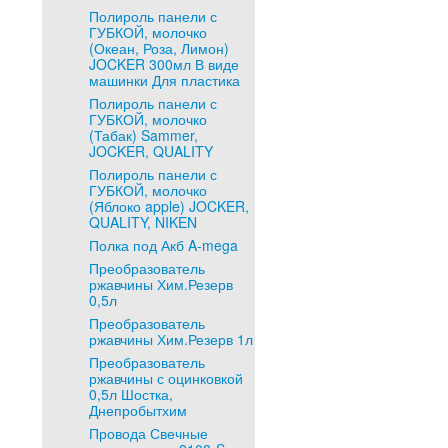
Полироль панели с
ГУБКОЙ, молочко
(Океан, Роза, Лимон)
JOCKER 300мл В виде
машинки Для пластика
Полироль панели с
ГУБКОЙ, молочко
(Табак) Sammer,
JOCKER, QUALITY
Полироль панели с
ГУБКОЙ, молочко
(Яблоко apple) JOCKER,
QUALITY, NIKEN
Полка под Акб A-mega
Преобразователь
ржавчины Хим.Резерв
0,5л
Преобразователь
ржавчины Хим.Резерв 1л
Преобразователь
ржавчины с оцинковкой
0,5л Шостка,
Днепробытхим
Провода Свечные