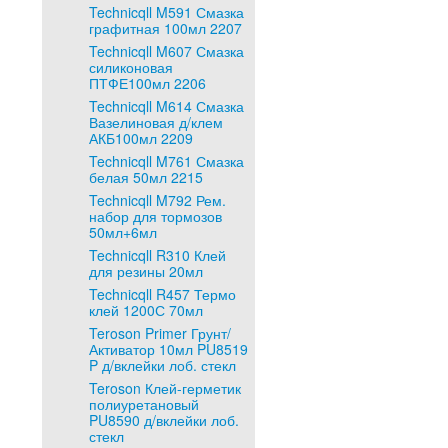
Technicqll M591 Смазка
графитная 100мл 2207
Technicqll M607 Смазка
силиконовая
ПТФЕ100мл 2206
Technicqll M614 Смазка
Вазелиновая д/клем
АКБ100мл 2209
Technicqll M761 Смазка
белая 50мл 2215
Technicqll M792 Рем.
набор для тормозов
50мл+6мл
Technicqll R310 Клей
для резины 20мл
Technicqll R457 Термо
клей 1200С 70мл
Teroson Primer Грунт/
Активатор 10мл PU8519
P д/вклейки лоб. стекл
Teroson Клей-герметик
полиуретановый
PU8590 д/вклейки лоб.
стекл