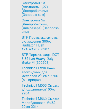
Электролит 1л
(плотность 1,27)
(Днепробытхим)
(Запорож-хим)
Электролит 5л
(Днепробытхим,
(Химрезерв) (Запорож-
хим)
STP Промывка ситемы
охлаждения 300мл
Radiator Flush
121S21207, 6207
STP Тормоз. жидк. DOT-
3 354мл Heavy Duty
Brake Fl (300203)
Technicqll E396 Клей
эпоксидный для
металлов 2*12мл 7706
(в шприцах)
Technicqll M553 Смазка
д/подшипников100мл
2204
Technicqll M560 Смазка
Молибденовая MoS2
50мл 2214