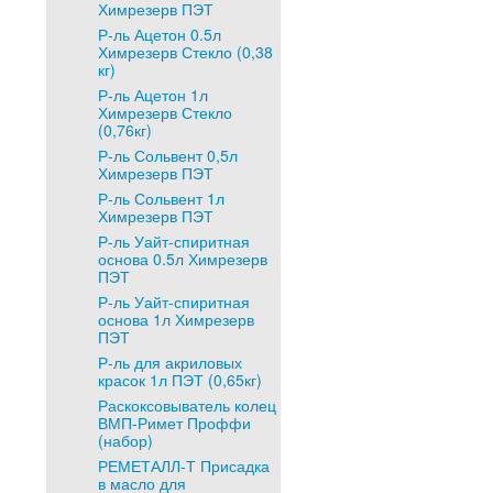
Химрезерв ПЭТ
Р-ль Ацетон 0.5л
Химрезерв Стекло (0,38
кг)
Р-ль Ацетон 1л
Химрезерв Стекло
(0,76кг)
Р-ль Сольвент 0,5л
Химрезерв ПЭТ
Р-ль Сольвент 1л
Химрезерв ПЭТ
Р-ль Уайт-спиритная
основа 0.5л Химрезерв
ПЭТ
Р-ль Уайт-спиритная
основа 1л Химрезерв
ПЭТ
Р-ль для акриловых
красок 1л ПЭТ (0,65кг)
Раскоксовыватель колец
ВМП-Римет Проффи
(набор)
РЕМЕТАЛЛ-Т Присадка
в масло для