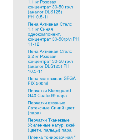
1,1 кг Розовая
концентрат 30-50 гр/л
(аналог DLS125)
PH10.5-11
Пена Активная Стелс
1,1 кг Синяя
однокомпонент.
концентрат 30-50гр/л PH
11-12
Пена Активная Стелс
2,2 кг Розовая
концентрат 30-50 гр/л
(аналог DLS125) PH
10.5-11
Пена монтажная SEGA
FIX 500ml
Перчатки Kleenguard
G40 Coated/9 пара
Перчатки вязаные
Латексные Синий цвет
(пара)
Перчатки Тканеквые
Усиленные натур. кжей
(цветн. пальцы) пара
Пленка тонировочная "