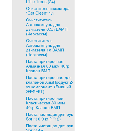
Little Trees (24)
Очиститель инжектора
"Get Cleen" 1л
Очистититель
Автошампунь для
двигателя 0,5л ВАМП
(Черкассы)
Очистититель
Автошампунь для
двигателя 1л ВАМП
(Черкассы)
Паста притирочная
Алмазная 80 мкм 40гр
Клапан ВМП
Паста притирочная для
клапанов ХимПродукт 2-
ух компонент. (Бывший
ЭФФЕКТ)
Паста притирочная
Класическая 80 мкм
40гр Клапан ВМП
Паста чистящая для рук
Sprint 0,9 кг (1*12)
Паста чистящая для рук
Sprint 4кг