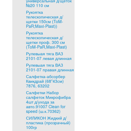
универсальная д/щеток
№20 110 см
Рукоятка
телескопическая д/
щетки 150см (ToM-
PaR;Maxi-Plast))
Рукоятка
телескопическая д/
щетки проф. 300 см
(ToM-PaR,Maxi-Plast)
Рулевыая тяга ВАЗ
2101-07 левая длинная
Рулевыая тяга ВАЗ
2101-07 правая длинная
Салфетка-абсорбер
Квикдрай (68*43см)
7876, 63202
Салфетки Набор
салфеток Микрофибра
4шт д/ухода за
авто.91007 Clean for
speed (ш.к.70362)
СИЛИКОН Жидкий д/
пластика (прозрачный)
100гр