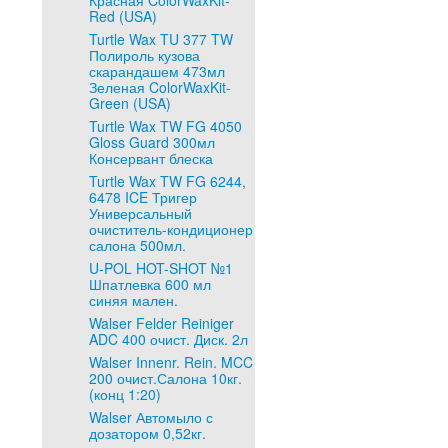
Красная ColorWaxKit-
Red (USA)
Turtle Wax TU 377 TW
Полироль кузова
скарандашем 473мл
Зеленая ColorWaxKit-
Green (USA)
Turtle Wax TW FG 4050
Gloss Guard 300мл
Консервант блеска
Turtle Wax TW FG 6244,
6478 ICE Тригер
Универсальный
очиститель-кондиционер
салона 500мл.
U-POL HOT-SHOT №1
Шпатлевка 600 мл
синяя мален.
Walser Felder Reiniger
ADC 400 очист. Диск. 2л
Walser Innenr. Rein. MCC
200 очист.Салона 10кг.
(конц 1:20)
Walser Автомыло с
дозатором 0,52кг.