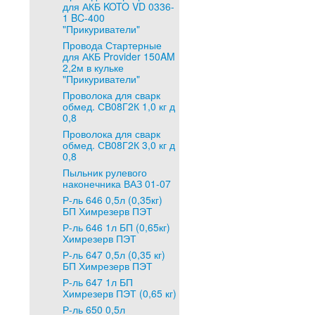
для АКБ KOTO VD 0336-
1 BC-400
"Прикуриватели"
Провода Стартерные
для АКБ Provider 150AM
2,2м в кульке
"Прикуриватели"
Проволока для сварк
обмед. СВ08Г2К 1,0 кг д
0,8
Проволока для сварк
обмед. СВ08Г2К 3,0 кг д
0,8
Пыльник рулевого
наконечника ВАЗ 01-07
Р-ль 646 0,5л (0,35кг)
БП Химрезерв ПЭТ
Р-ль 646 1л БП (0,65кг)
Химрезерв ПЭТ
Р-ль 647 0,5л (0,35 кг)
БП Химрезерв ПЭТ
Р-ль 647 1л БП
Химрезерв ПЭТ (0,65 кг)
Р-ль 650 0,5л