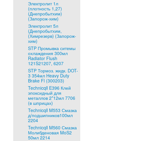
Электролит 1л
(плотность 1,27)
(Днепробытхим)
(Запорож-хим)
Электролит 5л
(Днепробытхим,
(Химрезерв) (Запорож-
хим)
STP Промывка ситемы
охлаждения 300мл
Radiator Flush
121S21207, 6207
STP Тормоз. жидк. DOT-
3 354мл Heavy Duty
Brake Fl (300203)
Technicqll E396 Клей
эпоксидный для
металлов 2*12мл 7706
(в шприцах)
Technicqll M553 Смазка
д/подшипников100мл
2204
Technicqll M560 Смазка
Молибденовая MoS2
50мл 2214