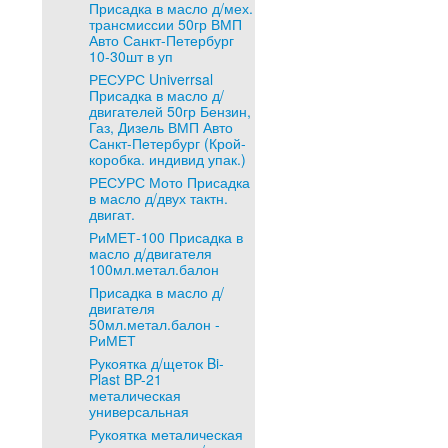
Присадка в масло д/мех.
трансмиссии 50гр ВМП
Авто Санкт-Петербург
10-30шт в уп
РЕСУРС Univerrsal
Присадка в масло д/
двигателей 50гр Бензин,
Газ, Дизель ВМП Авто
Санкт-Петербург (Крой-
коробка. индивид упак.)
РЕСУРС Мото Присадка
в масло д/двух тактн.
двигат.
РиМЕТ-100 Присадка в
масло д/двигателя
100мл.метал.балон
Присадка в масло д/
двигателя
50мл.метал.балон -
РиМЕТ
Рукоятка д/щеток Bi-
Plast BP-21
металическая
универсальная
Рукоятка металическая