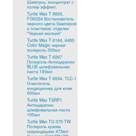
Шампунь, концентрат с
полир эффект.
Turtle Wax T 5655,
FG6324 Востановитель
черного цвета бамперов
и пластиков. отделки
"Черная молния"
Turtle Wax T 6164, 6485
Color Magic черная
полироль 300мл
Turtle Wax T 6267
Полироль-Антицарапин
BLUE шлифовальная
паста 150мл
Turtle Wax T 6534, TLC-1
Очиститель
кондиционер для кожи
500мл
Turtle Wax TSRP1
Антицарапин
шлифовальная паста
100мл
Turtle Wax TU 375 TW
Полироль кузова
скарандашем 473мл