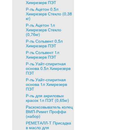
Химрезерв ПЭТ
Р-ль Ацетон 0.5л
Химрезерв Стекло (0,38
кг)
Р-ль Ацетон 1л
Химрезерв Стекло
(0,76кг)
Р-ль Сольвент 0,5л
Химрезерв ПЭТ
Р-ль Сольвент 1л
Химрезерв ПЭТ
Р-ль Уайт-спиритная
основа 0.5л Химрезерв
ПЭТ
Р-ль Уайт-спиритная
основа 1л Химрезерв
ПЭТ
Р-ль для акриловых
красок 1л ПЭТ (0,65кг)
Раскоксовыватель колец
ВМП-Римет Проффи
(набор)
РЕМЕТАЛЛ-Т Присадка
в масло для