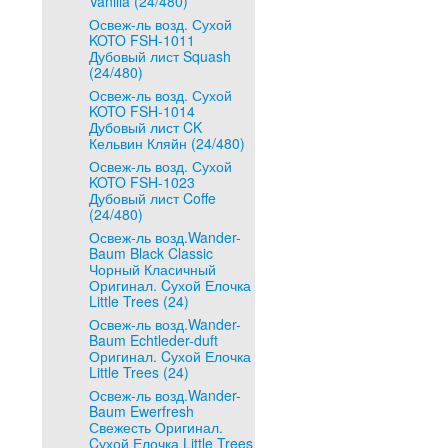
Vanilla (24/480)
Освеж-ль возд. Сухой
KOTO FSH-1011
Дубовый лист Squash
(24/480)
Освеж-ль возд. Сухой
KOTO FSH-1014
Дубовый лист CK
Кельвин Кляйн (24/480)
Освеж-ль возд. Сухой
KOTO FSH-1023
Дубовый лист Coffe
(24/480)
Освеж-ль возд.Wander-
Baum Black Classic
Чорный Класичный
Оригинал. Cухой Елочка
Little Trees (24)
Освеж-ль возд.Wander-
Baum Echtleder-duft
Оригинал. Cухой Елочка
Little Trees (24)
Освеж-ль возд.Wander-
Baum Ewerfresh
Свежесть Оригинал.
Cухой Елочка Little Trees