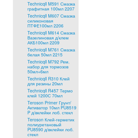
Technicqll M591 Смазка
графитная 100мл 2207
Technicqll M607 Смазка
силиконовая
ПТФЕ100мл 2206
Technicqll M614 Смазка
Вазелиновая д/клем
АКБ100мл 2209
Technicqll M761 Смазка
белая 50мл 2215
Technicqll M792 Рем.
набор для тормозов
50мл+6мл
Technicqll R310 Клей
для резины 20мл
Technicqll R457 Термо
клей 1200С 70мл
Teroson Primer Грунт/
Активатор 10мл PU8519
P д/вклейки лоб. стекл
Teroson Клей-герметик
полиуретановый
PU8590 д/вклейки лоб.
стекл