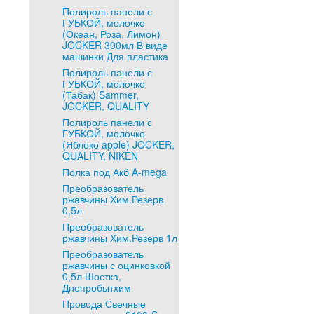
Полироль панели с
ГУБКОЙ, молочко
(Океан, Роза, Лимон)
JOCKER 300мл В виде
машинки Для пластика
Полироль панели с
ГУБКОЙ, молочко
(Табак) Sammer,
JOCKER, QUALITY
Полироль панели с
ГУБКОЙ, молочко
(Яблоко apple) JOCKER,
QUALITY, NIKEN
Полка под Акб A-mega
Преобразователь
ржавчины Хим.Резерв
0,5л
Преобразователь
ржавчины Хим.Резерв 1л
Преобразователь
ржавчины с оцинковкой
0,5л Шостка,
Днепробытхим
Провода Свечные