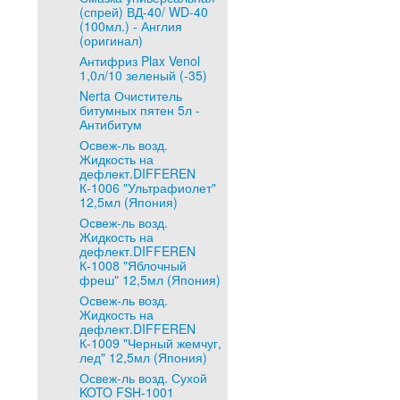
(спрей) ВД-40/ WD-40
(100мл.) - Англия
(оригинал)
Антифриз Plax Venol
1,0л/10 зеленый (-35)
Nerta Очиститель
битумных пятен 5л -
Антибитум
Освеж-ль возд.
Жидкость на
дефлект.DIFFEREN
К-1006 "Ультрафиолет"
12,5мл (Япония)
Освеж-ль возд.
Жидкость на
дефлект.DIFFEREN
К-1008 "Яблочный
фреш" 12,5мл (Япония)
Освеж-ль возд.
Жидкость на
дефлект.DIFFEREN
К-1009 "Черный жемчуг,
лед" 12,5мл (Япония)
Освеж-ль возд. Сухой
KOTO FSH-1001