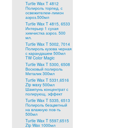
Turtle Wax T 4812
Полироль торпед. с
освежителем-лимон
аэроз.500мл
Turtle Wax T 4815, 6533
Интерьер 1 сухая
химчистка аэроз. 500
мл.
Turtle Wax T 5002, 7014
Полироль кузова черная
с карандашем 500мл
TW Color Magic
Turtle Wax T 5300, 6508
Восковый полироль
Металик 300мл
Turtle Wax T 5331,6516
Zip waxy 500мл
Шампунь концентрат с
полирующ. эффект
Turtle Wax T 5335, 6513
Полироль безцветный
на влажную пов-ть
500мл
Turtle Wax T 5597,6515
Zip Wax 1000мл