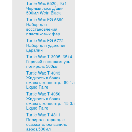
Turtle Wax 6520, TG1
Черный лоск д/шин
500мл Wetn Black
Turtle Wax FG 6690
Набор для
восстановления
пластиковых фар
Turtle Wax FG 6772
Набор для удаления
царапин
Turtle Wax T 3995, 6514
Горячий воск шампунь-
полироль 500мл
Turtle Wax T 4043
Жидкость в бачок
омават. концентр. -80 1л
Liquid Faire
Turtle Wax T 4050
Жидкость в бачок
омават. концентр. -15 3л
Liquid Faire
Turtle Wax T 4811
Полироль торпед. с
освежителем-ваниль
аэроз.500мл