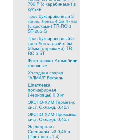
706 P (с карабинами) в
кульке
Трос буксировочный 3
тонны Лента 4,5м 47мм
(с крюками) TR-RC-3
ST-205-G
Трос буксировочный 5
тонн Лента двойн. 5м
50мм (с крюками) TR-
RC-5 ST
Фото-плакат Атомобили
гоночные
Холодная сварка
"АЛМАЗ" Вефель
Шпатлевка
полиэфирная
(Черновцы) 0,9 кг
ЭКСПО-ХИМ Герметик
сист. Охлажд. 0,45л
ЭКСПО-ХИМ Промывка
сист. Охлажд. 0,45л
Электоролит
Специальный 0,45 л
(Плотность 1,4)