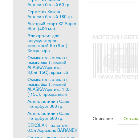
Автосил белый 60 гр.
Герметик Казань
Автосил белый 180 гр.
Быстрый старт К2 Super
Start (400 мл)
Электролит для
аккумуляторов
кислотный 5л (6 кг.) -
Химрезерв
Омыватель стекла (
омывалка ) зимний
ALASKA/Арктика
3,0л(-15С), красный
Омыватель стекла (
омывайка ) зимний
ALASKA/Арктика 1,0л
(-15С), прозрачный
Автопластилин Санкт-
Петербург 300 гр.
Автопластилин Санкт-
Петербург 500 гр.
Описание
Отзыв
DEKOLAK Гравитекс
0.5л Аэрозоль BARANEK
Смазка универсальная