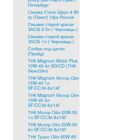
Петербург
Смазка Стелс Шрус-4 80
гр (Пакет) Уфа Россия
Смывка старой краски
ЗАСІБ 0.5л ( Черновцы.)
Смывка старой краски
ЗАСІБ 1л ( Черновцы.)
Стойка под щетки
(Прайд)
ТНК Magnum Motor Plus
10W-40 4л SG/CD (ТНК
ЛюксОйл)
ТНК Magnum Мотор Ойл
15W-40 1л
SF/CC;М-6з/14Г
ТНК Magnum Мотор Ойл
15W-40 4л
SF/CC;М-6з/14Г
ТНК Мотор Ойл 20W-50
1л SF/CC;М-8з/16Г
ТНК Мотор Ойл 20W-50
4л SF/CC;М-8з/16Г
ТНК Транс Ойл 80W-85