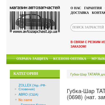
О НАС
ГАРАНТИЯ
ДОСТАВКА
КОНТА
В СВЯЗИ С РЕЗКИМ 
ЗАКАЗОМ!
ОХРАНА-ЗАЩИТА
КСЕНОН-ОПТИКА
МУЗЫ
КАТЕГОРИИ
Губка-Шар TATARA для
ZOLLEX (Укр.-РФ-
Словения)
Губка-Шар TAT
ABRO (США)
(0698) (нат. з
No name
Герметик Казань