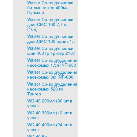
Walser Ср-во д/очистки
битумн.пятен 400мл.
Пульвер
Walser Ср-во д/очистки
двиг.СМС 100 7,7 кг.
(10л)
Walser Ср-во д/очистки
двиг.СМС 100 налив 1л
Walser Ср-во д/очистки
шин 400 гр Тригер 2107
Walser Ср-во д/удаления
насекомых 1,5л INF-600
Walser Ср-во д/удаления
насекомых 3кг INF-600
Walser Ср-во д/удаления
насекомых 520 гр
Тригер
WD-40 200мл (36 шт в
упак.)
WD-40 300мл (12 шт в
упак.)
WD-40 400мл (24 шт в
упак.)
WD-40 5л