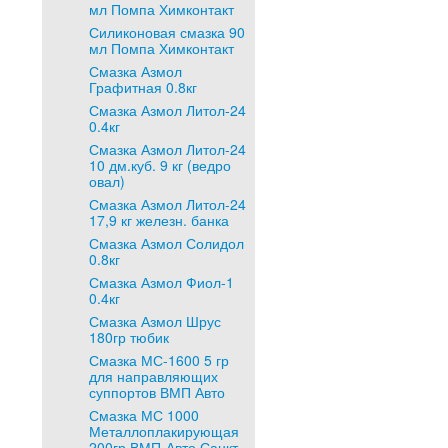
мл Помпа Химконтакт
Силиконовая смазка 90
мл Помпа Химконтакт
Смазка Азмол
Графитная 0.8кг
Смазка Азмол Литол-24
0.4кг
Смазка Азмол Литол-24
10 дм.куб. 9 кг (ведро
овал)
Смазка Азмол Литол-24
17,9 кг железн. банка
Смазка Азмол Солидол
0.8кг
Смазка Азмол Фиол-1
0.4кг
Смазка Азмол Шрус
180гр тюбик
Смазка МС-1600 5 гр
для направляющих
суппортов ВМП Авто
Смазка МС 1000
Металлоплакирующая
200гр ВМП-Авто Санкт-