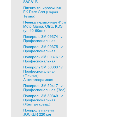
SACA" B
Пленка тонировочная
FK Darc Grei (Серая
Темна)
Пленка укрывочная 4*5м
Moto-Gama, Otrix, KDS
(уп 40-60шт)
Полироль 3M 09374 1л
Професиональная
Полироль 3M 09375 1л
Професиональная
Полироль 3M 09376 1л
Професиональная
Полироль 3M 50383 1л
Професиональная
(Фиолет)
Антигалограмная
Полироль 3M 50417 1л
Професиональная (Зел)
Полироль 3M 80349 1л
Професиональная
(Желтая крыш.)
Полироль панели
JOCKER 220 мл