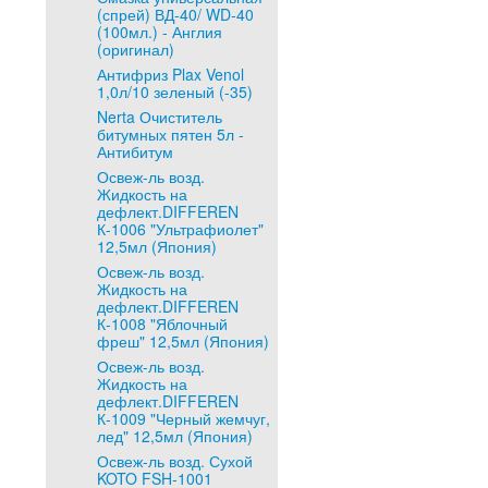
(спрей) ВД-40/ WD-40
(100мл.) - Англия
(оригинал)
Антифриз Plax Venol
1,0л/10 зеленый (-35)
Nerta Очиститель
битумных пятен 5л -
Антибитум
Освеж-ль возд.
Жидкость на
дефлект.DIFFEREN
К-1006 "Ультрафиолет"
12,5мл (Япония)
Освеж-ль возд.
Жидкость на
дефлект.DIFFEREN
К-1008 "Яблочный
фреш" 12,5мл (Япония)
Освеж-ль возд.
Жидкость на
дефлект.DIFFEREN
К-1009 "Черный жемчуг,
лед" 12,5мл (Япония)
Освеж-ль возд. Сухой
KOTO FSH-1001