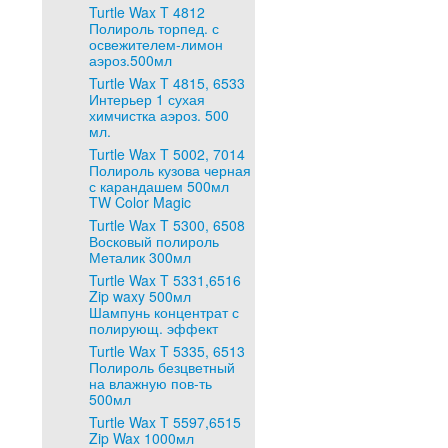
Turtle Wax T 4812
Полироль торпед. с
освежителем-лимон
аэроз.500мл
Turtle Wax T 4815, 6533
Интерьер 1 сухая
химчистка аэроз. 500
мл.
Turtle Wax T 5002, 7014
Полироль кузова черная
с карандашем 500мл
TW Color Magic
Turtle Wax T 5300, 6508
Восковый полироль
Металик 300мл
Turtle Wax T 5331,6516
Zip waxy 500мл
Шампунь концентрат с
полирующ. эффект
Turtle Wax T 5335, 6513
Полироль безцветный
на влажную пов-ть
500мл
Turtle Wax T 5597,6515
Zip Wax 1000мл