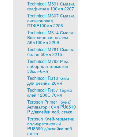
Technicqll M591 Смазка
графитная 100мл 2207
Technicqll M607 Смазка
силиконовая
ПТФЕ100мл 2206
Technicqll M614 Смазка
Вазелиновая д/клем
АКБ100мл 2209
Technicqll M761 Смазка
белая 50мл 2215
Technicqll M792 Рем.
набор для тормозов
50мл+6мл
Technicqll R310 Клей
для резины 20мл
Technicqll R457 Термо
клей 1200С 70мл
Teroson Primer Грунт/
Активатор 10мл PU8519
P д/вклейки лоб. стекл
Teroson Клей-герметик
полиуретановый
PU8590 д/вклейки лоб.
стекл