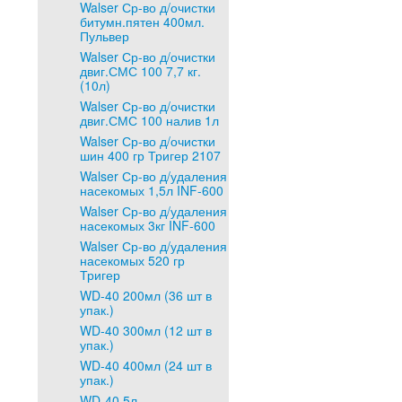
Walser Ср-во д/очистки
битумн.пятен 400мл.
Пульвер
Walser Ср-во д/очистки
двиг.СМС 100 7,7 кг.
(10л)
Walser Ср-во д/очистки
двиг.СМС 100 налив 1л
Walser Ср-во д/очистки
шин 400 гр Тригер 2107
Walser Ср-во д/удаления
насекомых 1,5л INF-600
Walser Ср-во д/удаления
насекомых 3кг INF-600
Walser Ср-во д/удаления
насекомых 520 гр
Тригер
WD-40 200мл (36 шт в
упак.)
WD-40 300мл (12 шт в
упак.)
WD-40 400мл (24 шт в
упак.)
WD-40 5л