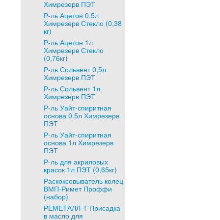
Химрезерв ПЭТ
Р-ль Ацетон 0.5л
Химрезерв Стекло (0,38
кг)
Р-ль Ацетон 1л
Химрезерв Стекло
(0,76кг)
Р-ль Сольвент 0,5л
Химрезерв ПЭТ
Р-ль Сольвент 1л
Химрезерв ПЭТ
Р-ль Уайт-спиритная
основа 0.5л Химрезерв
ПЭТ
Р-ль Уайт-спиритная
основа 1л Химрезерв
ПЭТ
Р-ль для акриловых
красок 1л ПЭТ (0,65кг)
Раскоксовыватель колец
ВМП-Римет Проффи
(набор)
РЕМЕТАЛЛ-Т Присадка
в масло для