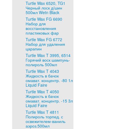
Turtle Wax 6520, TG1
Черный лоск д/шин
500мл Wetn Black
Turtle Wax FG 6690
Набор для
восстановления
пластиковых фар
Turtle Wax FG 6772
Набор для удаления
царапин
Turtle Wax T 3995, 6514
Горячий воск шампунь-
полироль 500мл
Turtle Wax T 4043
Жидкость в бачок
омават. концентр. -80 1л
Liquid Faire
Turtle Wax T 4050
Жидкость в бачок
омават. концентр. -15 3л
Liquid Faire
Turtle Wax T 4811
Полироль торпед. с
освежителем-ваниль
аэроз.500мл