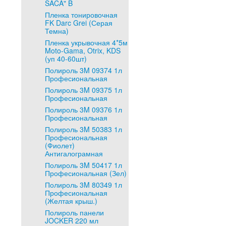
SACA" B
Пленка тонировочная
FK Darc Grei (Серая
Темна)
Пленка укрывочная 4*5м
Moto-Gama, Otrix, KDS
(уп 40-60шт)
Полироль 3M 09374 1л
Професиональная
Полироль 3M 09375 1л
Професиональная
Полироль 3M 09376 1л
Професиональная
Полироль 3M 50383 1л
Професиональная
(Фиолет)
Антигалограмная
Полироль 3M 50417 1л
Професиональная (Зел)
Полироль 3M 80349 1л
Професиональная
(Желтая крыш.)
Полироль панели
JOCKER 220 мл