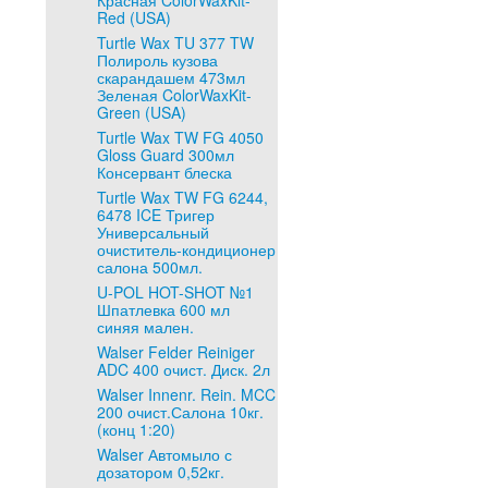
Красная ColorWaxKit-
Red (USA)
Turtle Wax TU 377 TW
Полироль кузова
скарандашем 473мл
Зеленая ColorWaxKit-
Green (USA)
Turtle Wax TW FG 4050
Gloss Guard 300мл
Консервант блеска
Turtle Wax TW FG 6244,
6478 ICE Тригер
Универсальный
очиститель-кондиционер
салона 500мл.
U-POL HOT-SHOT №1
Шпатлевка 600 мл
синяя мален.
Walser Felder Reiniger
ADC 400 очист. Диск. 2л
Walser Innenr. Rein. MCC
200 очист.Салона 10кг.
(конц 1:20)
Walser Автомыло с
дозатором 0,52кг.