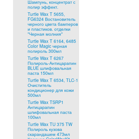
Шампунь, концентрат с
полир эффект.
Turtle Wax T 5655,
FG6324 Востановитель
черного цвета бамперов
и пластиков. отделки
"Черная молния"
Turtle Wax T 6164, 6485
Color Magic черная
полироль 300мл
Turtle Wax T 6267
Полироль-Антицарапин
BLUE шлифовальная
паста 150мл
Turtle Wax T 6534, TLC-1
Очиститель
кондиционер для кожи
500мл
Turtle Wax TSRP1
Антицарапин
шлифовальная паста
100мл
Turtle Wax TU 375 TW
Полироль кузова
скарандашем 473мл