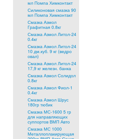
мл Помпа Химконтакт
Силиконовая смазка 90
мл Помпа Химконтакт
Смазка Азмол
Графитная 0.8кг
Смазка Азмол Литол-24
0.4кг
Смазка Азмол Литол-24
10 дм.куб. 9 кг (ведро
овал)
Смазка Азмол Литол-24
17,9 кг железн. банка
Смазка Азмол Солидол
0.8кг
Смазка Азмол Фиол-1
0.4кг
Смазка Азмол Шрус
180гр тюбик
Смазка МС-1600 5 гр
для направляющих
суппортов ВМП Авто
Смазка МС 1000
Металлоплакирующая
200гр ВМП-Авто Санкт-