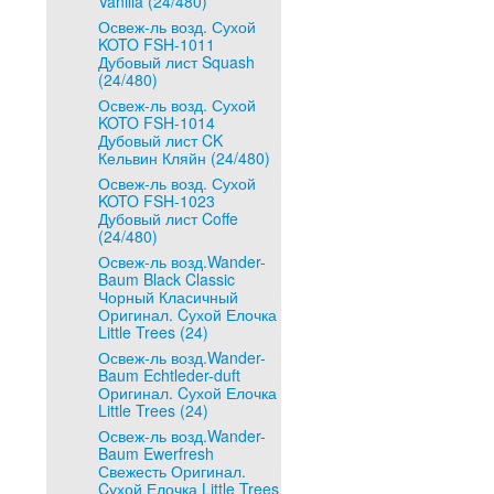
Vanilla (24/480)
Освеж-ль возд. Сухой
KOTO FSH-1011
Дубовый лист Squash
(24/480)
Освеж-ль возд. Сухой
KOTO FSH-1014
Дубовый лист CK
Кельвин Кляйн (24/480)
Освеж-ль возд. Сухой
KOTO FSH-1023
Дубовый лист Coffe
(24/480)
Освеж-ль возд.Wander-
Baum Black Classic
Чорный Класичный
Оригинал. Cухой Елочка
Little Trees (24)
Освеж-ль возд.Wander-
Baum Echtleder-duft
Оригинал. Cухой Елочка
Little Trees (24)
Освеж-ль возд.Wander-
Baum Ewerfresh
Свежесть Оригинал.
Cухой Елочка Little Trees