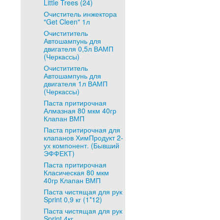
Little Trees (24)
Очиститель инжектора
"Get Cleen" 1л
Очистититель
Автошампунь для
двигателя 0,5л ВАМП
(Черкассы)
Очистититель
Автошампунь для
двигателя 1л ВАМП
(Черкассы)
Паста притирочная
Алмазная 80 мкм 40гр
Клапан ВМП
Паста притирочная для
клапанов ХимПродукт 2-
ух компонент. (Бывший
ЭФФЕКТ)
Паста притирочная
Класическая 80 мкм
40гр Клапан ВМП
Паста чистящая для рук
Sprint 0,9 кг (1*12)
Паста чистящая для рук
Sprint 4кг