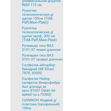
универсальная д/щеток
№20 110 см
Рукоятка
телескопическая д/
щетки 150см (ToM-
PaR;Maxi-Plast))
Рукоятка
телескопическая д/
щетки проф. 300 см
(ToM-PaR,Maxi-Plast)
Рулевыая тяга ВАЗ
2101-07 левая длинная
Рулевыая тяга ВАЗ
2101-07 правая длинная
Салфетка-абсорбер
Квикдрай (68*43см)
7876, 63202
Салфетки Набор
салфеток Микрофибра
4шт д/ухода за
авто.91007 Clean for
speed (ш.к.70362)
СИЛИКОН Жидкий д/
пластика (прозрачный)
100гр