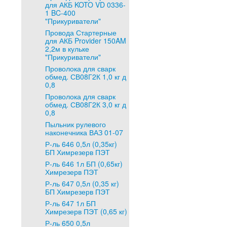
для АКБ KOTO VD 0336-
1 BC-400
"Прикуриватели"
Провода Стартерные
для АКБ Provider 150AM
2,2м в кульке
"Прикуриватели"
Проволока для сварк
обмед. СВ08Г2К 1,0 кг д
0,8
Проволока для сварк
обмед. СВ08Г2К 3,0 кг д
0,8
Пыльник рулевого
наконечника ВАЗ 01-07
Р-ль 646 0,5л (0,35кг)
БП Химрезерв ПЭТ
Р-ль 646 1л БП (0,65кг)
Химрезерв ПЭТ
Р-ль 647 0,5л (0,35 кг)
БП Химрезерв ПЭТ
Р-ль 647 1л БП
Химрезерв ПЭТ (0,65 кг)
Р-ль 650 0,5л