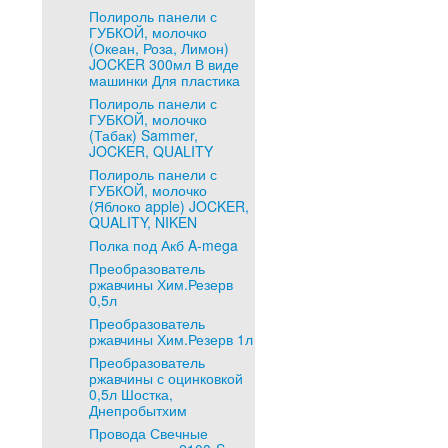
Полироль панели с
ГУБКОЙ, молочко
(Океан, Роза, Лимон)
JOCKER 300мл В виде
машинки Для пластика
Полироль панели с
ГУБКОЙ, молочко
(Табак) Sammer,
JOCKER, QUALITY
Полироль панели с
ГУБКОЙ, молочко
(Яблоко apple) JOCKER,
QUALITY, NIKEN
Полка под Акб A-mega
Преобразователь
ржавчины Хим.Резерв
0,5л
Преобразователь
ржавчины Хим.Резерв 1л
Преобразователь
ржавчины с оцинковкой
0,5л Шостка,
Днепробытхим
Провода Свечные