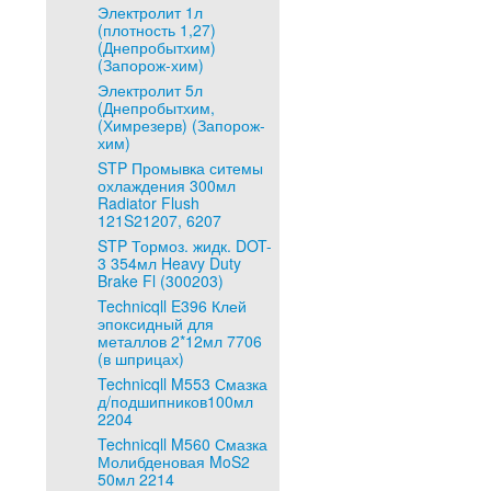
Электролит 1л
(плотность 1,27)
(Днепробытхим)
(Запорож-хим)
Электролит 5л
(Днепробытхим,
(Химрезерв) (Запорож-
хим)
STP Промывка ситемы
охлаждения 300мл
Radiator Flush
121S21207, 6207
STP Тормоз. жидк. DOT-
3 354мл Heavy Duty
Brake Fl (300203)
Technicqll E396 Клей
эпоксидный для
металлов 2*12мл 7706
(в шприцах)
Technicqll M553 Смазка
д/подшипников100мл
2204
Technicqll M560 Смазка
Молибденовая MoS2
50мл 2214