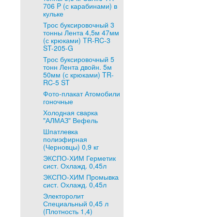
706 P (с карабинами) в
кульке
Трос буксировочный 3
тонны Лента 4,5м 47мм
(с крюками) TR-RC-3
ST-205-G
Трос буксировочный 5
тонн Лента двойн. 5м
50мм (с крюками) TR-
RC-5 ST
Фото-плакат Атомобили
гоночные
Холодная сварка
"АЛМАЗ" Вефель
Шпатлевка
полиэфирная
(Черновцы) 0,9 кг
ЭКСПО-ХИМ Герметик
сист. Охлажд. 0,45л
ЭКСПО-ХИМ Промывка
сист. Охлажд. 0,45л
Электоролит
Специальный 0,45 л
(Плотность 1,4)