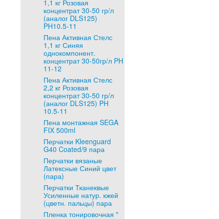
1,1 кг Розовая
концентрат 30-50 гр/л
(аналог DLS125)
PH10.5-11
Пена Активная Стелс
1,1 кг Синяя
однокомпонент.
концентрат 30-50гр/л PH
11-12
Пена Активная Стелс
2,2 кг Розовая
концентрат 30-50 гр/л
(аналог DLS125) PH
10.5-11
Пена монтажная SEGA
FIX 500ml
Перчатки Kleenguard
G40 Coated/9 пара
Перчатки вязаные
Латексные Синий цвет
(пара)
Перчатки Тканеквые
Усиленные натур. кжей
(цветн. пальцы) пара
Пленка тонировочная "