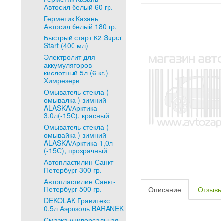
Автосил белый 60 гр.
Герметик Казань
Автосил белый 180 гр.
Быстрый старт К2 Super
Start (400 мл)
Электролит для
аккумуляторов
кислотный 5л (6 кг.) -
Химрезерв
Омыватель стекла (
омывалка ) зимний
ALASKA/Арктика
3,0л(-15С), красный
Омыватель стекла (
омывайка ) зимний
ALASKA/Арктика 1,0л
(-15С), прозрачный
Автопластилин Санкт-
Петербург 300 гр.
Автопластилин Санкт-
Петербург 500 гр.
Описание
Отзыв
DEKOLAK Гравитекс
0.5л Аэрозоль BARANEK
Смазка универсальная