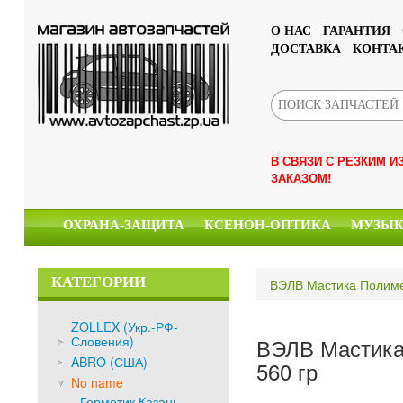
О НАС
ГАРАНТИЯ
ДОСТАВКА
КОНТА
В СВЯЗИ С РЕЗКИМ 
ЗАКАЗОМ!
ОХРАНА-ЗАЩИТА
КСЕНОН-ОПТИКА
МУЗЫ
КАТЕГОРИИ
ВЭЛВ Мастика Полиме
ZOLLEX (Укр.-РФ-
Словения)
ВЭЛВ Мастика
ABRO (США)
560 гр
No name
Герметик Казань