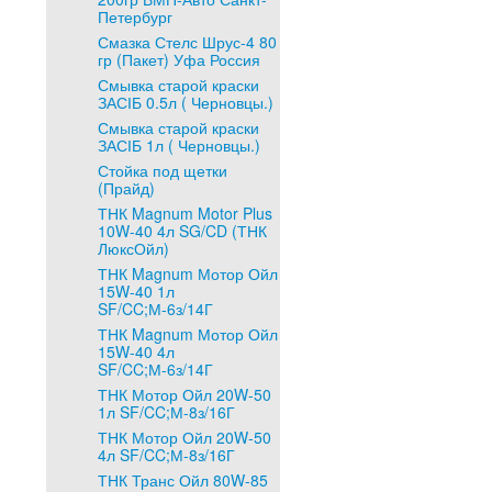
Петербург
Смазка Стелс Шрус-4 80
гр (Пакет) Уфа Россия
Смывка старой краски
ЗАСІБ 0.5л ( Черновцы.)
Смывка старой краски
ЗАСІБ 1л ( Черновцы.)
Стойка под щетки
(Прайд)
ТНК Magnum Motor Plus
10W-40 4л SG/CD (ТНК
ЛюксОйл)
ТНК Magnum Мотор Ойл
15W-40 1л
SF/CC;М-6з/14Г
ТНК Magnum Мотор Ойл
15W-40 4л
SF/CC;М-6з/14Г
ТНК Мотор Ойл 20W-50
1л SF/CC;М-8з/16Г
ТНК Мотор Ойл 20W-50
4л SF/CC;М-8з/16Г
ТНК Транс Ойл 80W-85