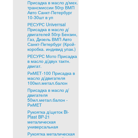
Присадка в масло д/мех.
трансмиссии 50гр ВМП
Авто Санкт-Петербург
10-30шт в уп
РЕСУРС Univerrsal
Присадка в масло д/
двигателей 50гр Бензин,
Газ, Дизель ВМП Авто
Санкт-Петербург (Крой-
коробка. индивид упак.)
РЕСУРС Мото Присадка
в масло д/двух тактн.
двигат.
РиМЕТ-100 Присадка в
масло д/двигателя
100мл.метал.балон
Присадка в масло д/
двигателя
50мл.метал.балон -
РиМЕТ
Рукоятка д/щеток Bi-
Plast BP-21
металическая
универсальная
Рукоятка металическая