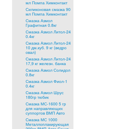
мл Помпа Химконтакт
Силиконовая смазка 90
мл Помпа Химконтакт
Смазка Азмол
Графитная 0.8кг
Смазка Азмол Литол-24
0.4кг
Смазка Азмол Литол-24
10 дм.куб. 9 кг (ведро
овал)
Смазка Азмол Литол-24
17,9 кг железн. банка
Смазка Азмол Солидол
0.8кг
Смазка Азмол Фиол-1
0.4кг
Смазка Азмол Шрус
180гр тюбик
Смазка МС-1600 5 гр
для направляющих
суппортов ВМП Авто
Смазка МС 1000
Металлоплакирующая
200гр ВМП-Авто Санкт-