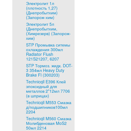
Электролит 1л
(плотность 1,27)
(Днепробытхим)
(Запорож-хим)
Электролит 5л
(Днепробытхим,
(Химрезерв) (Запорож-
хим)
STP Промывка ситемы
охлаждения 300мл
Radiator Flush
121S21207, 6207
STP Тормоз. жидк. DOT-
3 354мл Heavy Duty
Brake Fl (300203)
Technicqll E396 Клей
эпоксидный для
металлов 2*12мл 7706
(в шприцах)
Technicqll M553 Смазка
д/подшипников100мл
2204
Technicqll M560 Смазка
Молибденовая MoS2
50мл 2214