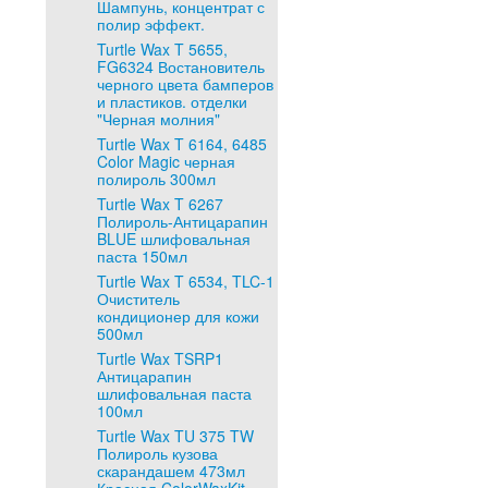
Шампунь, концентрат с
полир эффект.
Turtle Wax T 5655,
FG6324 Востановитель
черного цвета бамперов
и пластиков. отделки
"Черная молния"
Turtle Wax T 6164, 6485
Color Magic черная
полироль 300мл
Turtle Wax T 6267
Полироль-Антицарапин
BLUE шлифовальная
паста 150мл
Turtle Wax T 6534, TLC-1
Очиститель
кондиционер для кожи
500мл
Turtle Wax TSRP1
Антицарапин
шлифовальная паста
100мл
Turtle Wax TU 375 TW
Полироль кузова
скарандашем 473мл