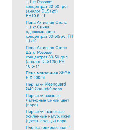
1,1 кг Розовая
концентрат 30-50 гр/л
(аналог DLS125)
PH10.5-11
Пена Активная Стелс
1,1 кг Синяя
однокомпонент.
концентрат 30-50гр/л PH
11-12
Пена Активная Стелс
2,2 кг Розовая
концентрат 30-50 гр/л
(аналог DLS125) PH
10.5-11
Пена монтажная SEGA
FIX 500ml
Перчатки Kleenguard
G40 Coated/9 пара
Перчатки вязаные
Латексные Синий цвет
(пара)
Перчатки Тканеквые
Усиленные натур. кжей
(цветн. пальцы) пара
Пленка тонировочная "