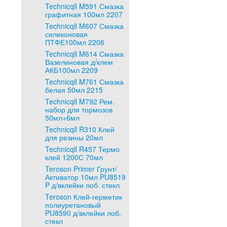
Technicqll M591 Смазка
графитная 100мл 2207
Technicqll M607 Смазка
силиконовая
ПТФЕ100мл 2206
Technicqll M614 Смазка
Вазелиновая д/клем
АКБ100мл 2209
Technicqll M761 Смазка
белая 50мл 2215
Technicqll M792 Рем.
набор для тормозов
50мл+6мл
Technicqll R310 Клей
для резины 20мл
Technicqll R457 Термо
клей 1200С 70мл
Teroson Primer Грунт/
Активатор 10мл PU8519
P д/вклейки лоб. стекл
Teroson Клей-герметик
полиуретановый
PU8590 д/вклейки лоб.
стекл