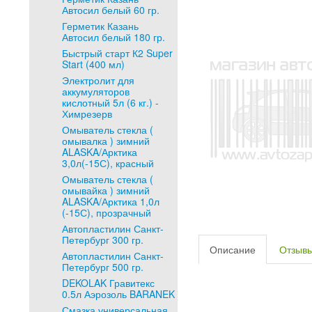
Автосил белый 60 гр.
Герметик Казань
Автосил белый 180 гр.
Быстрый старт К2 Super
Start (400 мл)
Электролит для
аккумуляторов
кислотный 5л (6 кг.) -
Химрезерв
Омыватель стекла (
омывалка ) зимний
ALASKA/Арктика
3,0л(-15С), красный
Омыватель стекла (
омывайка ) зимний
ALASKA/Арктика 1,0л
(-15С), прозрачный
Автопластилин Санкт-
Петербург 300 гр.
Описание
Отзыв
Автопластилин Санкт-
Петербург 500 гр.
DEKOLAK Гравитекс
0.5л Аэрозоль BARANEK
Смазка универсальная