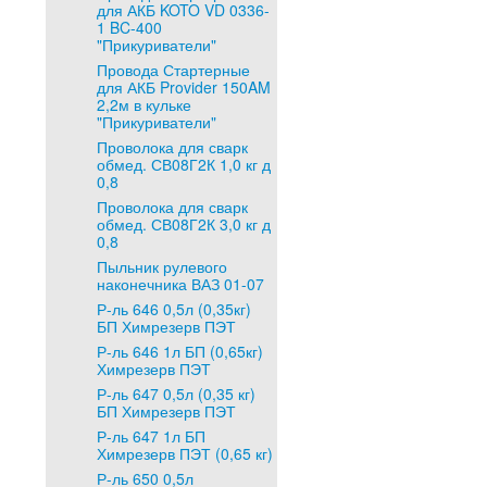
для АКБ KOTO VD 0336-
1 BC-400
"Прикуриватели"
Провода Стартерные
для АКБ Provider 150AM
2,2м в кульке
"Прикуриватели"
Проволока для сварк
обмед. СВ08Г2К 1,0 кг д
0,8
Проволока для сварк
обмед. СВ08Г2К 3,0 кг д
0,8
Пыльник рулевого
наконечника ВАЗ 01-07
Р-ль 646 0,5л (0,35кг)
БП Химрезерв ПЭТ
Р-ль 646 1л БП (0,65кг)
Химрезерв ПЭТ
Р-ль 647 0,5л (0,35 кг)
БП Химрезерв ПЭТ
Р-ль 647 1л БП
Химрезерв ПЭТ (0,65 кг)
Р-ль 650 0,5л