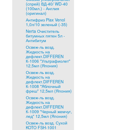
(спрей) ВД-40/ WD-40
(100мл.) - Англия
(оригинал)
Антифриз Plax Venol
1,0л/10 зеленый (-35)
Nerta Очиститель
битумных пятен 5л -
Антибитум
Освеж-ль возд.
Жидкость на
дефлект.DIFFEREN
К-1006 "Ультрафиолет"
12,5мл (Япония)
Освеж-ль возд.
Жидкость на
дефлект.DIFFEREN
К-1008 "Яблочный
фреш" 12,5мл (Япония)
Освеж-ль возд.
Жидкость на
дефлект.DIFFEREN
К-1009 "Черный жемчуг,
лед" 12,5мл (Япония)
Освеж-ль возд. Сухой
KOTO FSH-1001