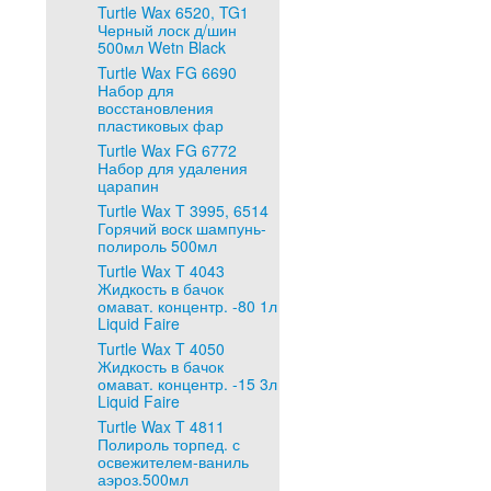
Turtle Wax 6520, TG1
Черный лоск д/шин
500мл Wetn Black
Turtle Wax FG 6690
Набор для
восстановления
пластиковых фар
Turtle Wax FG 6772
Набор для удаления
царапин
Turtle Wax T 3995, 6514
Горячий воск шампунь-
полироль 500мл
Turtle Wax T 4043
Жидкость в бачок
омават. концентр. -80 1л
Liquid Faire
Turtle Wax T 4050
Жидкость в бачок
омават. концентр. -15 3л
Liquid Faire
Turtle Wax T 4811
Полироль торпед. с
освежителем-ваниль
аэроз.500мл