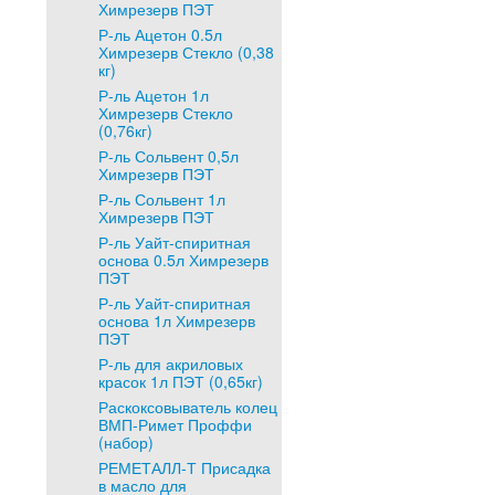
Химрезерв ПЭТ
Р-ль Ацетон 0.5л
Химрезерв Стекло (0,38
кг)
Р-ль Ацетон 1л
Химрезерв Стекло
(0,76кг)
Р-ль Сольвент 0,5л
Химрезерв ПЭТ
Р-ль Сольвент 1л
Химрезерв ПЭТ
Р-ль Уайт-спиритная
основа 0.5л Химрезерв
ПЭТ
Р-ль Уайт-спиритная
основа 1л Химрезерв
ПЭТ
Р-ль для акриловых
красок 1л ПЭТ (0,65кг)
Раскоксовыватель колец
ВМП-Римет Проффи
(набор)
РЕМЕТАЛЛ-Т Присадка
в масло для