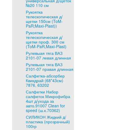
универсальная д/щеток
№20 110 см
Рукоятка
телескопическая д/
щетки 150см (ToM-
PaR;Maxi-Plast))
Рукоятка
телескопическая д/
щетки проф. 300 см
(ToM-PaR,Maxi-Plast)
Рулевыая тяга ВАЗ
2101-07 левая длинная
Рулевыая тяга ВАЗ
2101-07 правая длинная
Салфетка-абсорбер
Квикдрай (68*43см)
7876, 63202
Салфетки Набор
салфеток Микрофибра
4шт д/ухода за
авто.91007 Clean for
speed (ш.к.70362)
СИЛИКОН Жидкий д/
пластика (прозрачный)
100гр