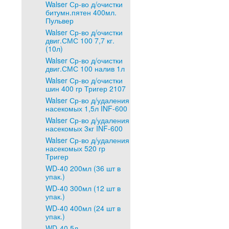
Walser Ср-во д/очистки
битумн.пятен 400мл.
Пульвер
Walser Ср-во д/очистки
двиг.СМС 100 7,7 кг.
(10л)
Walser Ср-во д/очистки
двиг.СМС 100 налив 1л
Walser Ср-во д/очистки
шин 400 гр Тригер 2107
Walser Ср-во д/удаления
насекомых 1,5л INF-600
Walser Ср-во д/удаления
насекомых 3кг INF-600
Walser Ср-во д/удаления
насекомых 520 гр
Тригер
WD-40 200мл (36 шт в
упак.)
WD-40 300мл (12 шт в
упак.)
WD-40 400мл (24 шт в
упак.)
WD-40 5л