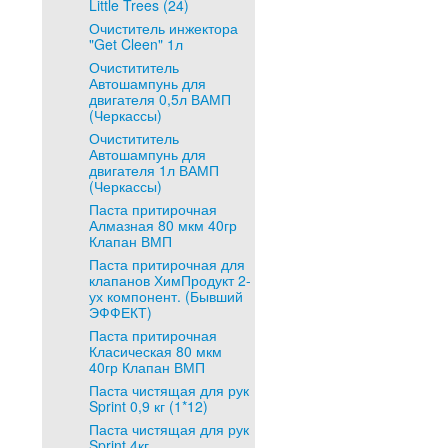
Little Trees (24)
Очиститель инжектора
"Get Cleen" 1л
Очистититель
Автошампунь для
двигателя 0,5л ВАМП
(Черкассы)
Очистититель
Автошампунь для
двигателя 1л ВАМП
(Черкассы)
Паста притирочная
Алмазная 80 мкм 40гр
Клапан ВМП
Паста притирочная для
клапанов ХимПродукт 2-
ух компонент. (Бывший
ЭФФЕКТ)
Паста притирочная
Класическая 80 мкм
40гр Клапан ВМП
Паста чистящая для рук
Sprint 0,9 кг (1*12)
Паста чистящая для рук
Sprint 4кг