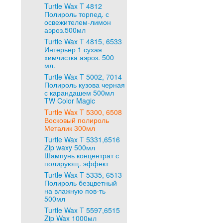
Turtle Wax T 4812
Полироль торпед. с
освежителем-лимон
аэроз.500мл
Turtle Wax T 4815, 6533
Интерьер 1 сухая
химчистка аэроз. 500
мл.
Turtle Wax T 5002, 7014
Полироль кузова черная
с карандашем 500мл
TW Color Magic
Turtle Wax T 5300, 6508
Восковый полироль
Металик 300мл
Turtle Wax T 5331,6516
Zip waxy 500мл
Шампунь концентрат с
полирующ. эффект
Turtle Wax T 5335, 6513
Полироль безцветный
на влажную пов-ть
500мл
Turtle Wax T 5597,6515
Zip Wax 1000мл