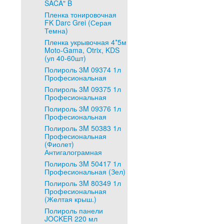
SACA" B
Пленка тонировочная
FK Darc Grei (Серая
Темна)
Пленка укрывочная 4*5м
Moto-Gama, Otrix, KDS
(уп 40-60шт)
Полироль 3M 09374 1л
Професиональная
Полироль 3M 09375 1л
Професиональная
Полироль 3M 09376 1л
Професиональная
Полироль 3M 50383 1л
Професиональная
(Фиолет)
Антигалограмная
Полироль 3M 50417 1л
Професиональная (Зел)
Полироль 3M 80349 1л
Професиональная
(Желтая крыш.)
Полироль панели
JOCKER 220 мл