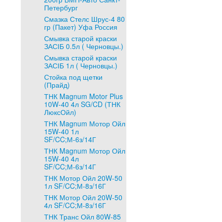
Петербург
Смазка Стелс Шрус-4 80
гр (Пакет) Уфа Россия
Смывка старой краски
ЗАСІБ 0.5л ( Черновцы.)
Смывка старой краски
ЗАСІБ 1л ( Черновцы.)
Стойка под щетки
(Прайд)
ТНК Magnum Motor Plus
10W-40 4л SG/CD (ТНК
ЛюксОйл)
ТНК Magnum Мотор Ойл
15W-40 1л
SF/CC;М-6з/14Г
ТНК Magnum Мотор Ойл
15W-40 4л
SF/CC;М-6з/14Г
ТНК Мотор Ойл 20W-50
1л SF/CC;М-8з/16Г
ТНК Мотор Ойл 20W-50
4л SF/CC;М-8з/16Г
ТНК Транс Ойл 80W-85