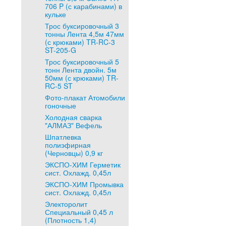
706 P (с карабинами) в
кульке
Трос буксировочный 3
тонны Лента 4,5м 47мм
(с крюками) TR-RC-3
ST-205-G
Трос буксировочный 5
тонн Лента двойн. 5м
50мм (с крюками) TR-
RC-5 ST
Фото-плакат Атомобили
гоночные
Холодная сварка
"АЛМАЗ" Вефель
Шпатлевка
полиэфирная
(Черновцы) 0,9 кг
ЭКСПО-ХИМ Герметик
сист. Охлажд. 0,45л
ЭКСПО-ХИМ Промывка
сист. Охлажд. 0,45л
Электоролит
Специальный 0,45 л
(Плотность 1,4)