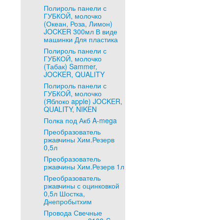
Полироль панели с
ГУБКОЙ, молочко
(Океан, Роза, Лимон)
JOCKER 300мл В виде
машинки Для пластика
Полироль панели с
ГУБКОЙ, молочко
(Табак) Sammer,
JOCKER, QUALITY
Полироль панели с
ГУБКОЙ, молочко
(Яблоко apple) JOCKER,
QUALITY, NIKEN
Полка под Акб A-mega
Преобразователь
ржавчины Хим.Резерв
0,5л
Преобразователь
ржавчины Хим.Резерв 1л
Преобразователь
ржавчины с оцинковкой
0,5л Шостка,
Днепробытхим
Провода Свечные