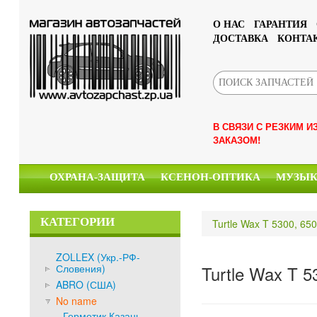
О НАС
ГАРАНТИЯ
ДОСТАВКА
КОНТА
В СВЯЗИ С РЕЗКИМ 
ЗАКАЗОМ!
ОХРАНА-ЗАЩИТА
КСЕНОН-ОПТИКА
МУЗЫ
КАТЕГОРИИ
Turtle Wax T 5300, 6
ZOLLEX (Укр.-РФ-
Словения)
Turtle Wax T 
ABRO (США)
No name
Герметик Казань