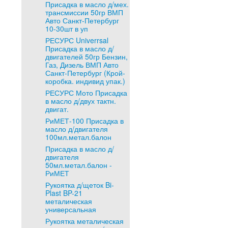
Присадка в масло д/мех.
трансмиссии 50гр ВМП
Авто Санкт-Петербург
10-30шт в уп
РЕСУРС Univerrsal
Присадка в масло д/
двигателей 50гр Бензин,
Газ, Дизель ВМП Авто
Санкт-Петербург (Крой-
коробка. индивид упак.)
РЕСУРС Мото Присадка
в масло д/двух тактн.
двигат.
РиМЕТ-100 Присадка в
масло д/двигателя
100мл.метал.балон
Присадка в масло д/
двигателя
50мл.метал.балон -
РиМЕТ
Рукоятка д/щеток Bi-
Plast BP-21
металическая
универсальная
Рукоятка металическая