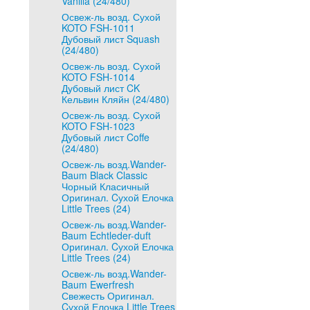
Vanilla (24/480)
Освеж-ль возд. Сухой
KOTO FSH-1011
Дубовый лист Squash
(24/480)
Освеж-ль возд. Сухой
KOTO FSH-1014
Дубовый лист CK
Кельвин Кляйн (24/480)
Освеж-ль возд. Сухой
KOTO FSH-1023
Дубовый лист Coffe
(24/480)
Освеж-ль возд.Wander-
Baum Black Classic
Чорный Класичный
Оригинал. Cухой Елочка
Little Trees (24)
Освеж-ль возд.Wander-
Baum Echtleder-duft
Оригинал. Cухой Елочка
Little Trees (24)
Освеж-ль возд.Wander-
Baum Ewerfresh
Свежесть Оригинал.
Cухой Елочка Little Trees