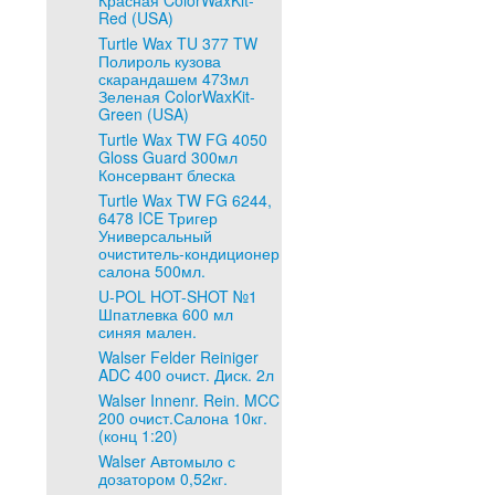
Красная ColorWaxKit-
Red (USA)
Turtle Wax TU 377 TW
Полироль кузова
скарандашем 473мл
Зеленая ColorWaxKit-
Green (USA)
Turtle Wax TW FG 4050
Gloss Guard 300мл
Консервант блеска
Turtle Wax TW FG 6244,
6478 ICE Тригер
Универсальный
очиститель-кондиционер
салона 500мл.
U-POL HOT-SHOT №1
Шпатлевка 600 мл
синяя мален.
Walser Felder Reiniger
ADC 400 очист. Диск. 2л
Walser Innenr. Rein. MCC
200 очист.Салона 10кг.
(конц 1:20)
Walser Автомыло с
дозатором 0,52кг.