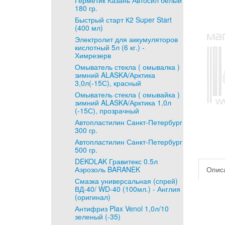
Герметик Казань Автосил белый
180 гр.
Быстрый старт К2 Super Start
(400 мл)
Электролит для аккумуляторов
кислотный 5л (6 кг.) -
Химрезерв
Омыватель стекла ( омывалка )
зимний ALASKA/Арктика
3,0л(-15С), красный
Омыватель стекла ( омывайка )
зимний ALASKA/Арктика 1,0л
(-15С), прозрачный
Автопластилин Санкт-Петербург
300 гр.
Автопластилин Санкт-Петербург
500 гр.
DEKOLAK Гравитекс 0.5л
Аэрозоль BARANEK
Опис
Смазка универсальная (спрей)
ВД-40/ WD-40 (100мл.) - Англия
(оригинал)
Антифриз Plax Venol 1,0л/10
зеленый (-35)