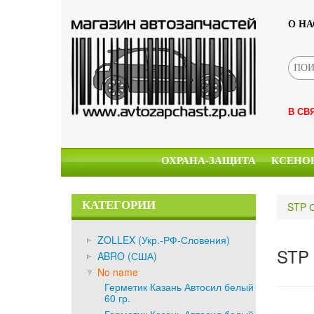
О НА
В СВ
ОХРАНА-ЗАЩИТА
КСЕНО
КАТЕГОРИИ
STP О
ZOLLEX (Укр.-РФ-Словения)
STP 
ABRO (США)
No name
Герметик Казань Автосил белый
60 гр.