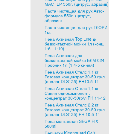
МАСТЕР 550г. (цитрус, абразив)
Паста чистящая для рук Авто-
формула 550г. (цитрус,
абразив)
Паста чистящая для рук ГЛОРИ
1кг.
Пена Активная Top Line д/
безконтактной мойки 1л (конц
1:6 - 1:10)
Пена Активная для
безконтактной мойки БЛМ 024
Пробник 1л (1:4-5 синяя)
Пена Активная Стелс 1,1 кг
Розовая концентрат 30-50 гр/л
(аналог DLS125) PH10.5-11
Пена Активная Стелс 1,1 кг
Синяя однокомпонент.
концентрат 30-50гр/л PH 11-12
Пена Активная Стелс 2,2 кг
Розовая концентрат 30-50 гр/л
(аналог DLS125) PH 10.5-11
Пена монтажная SEGA FIX
500ml
Перчатки Kleenguard G40