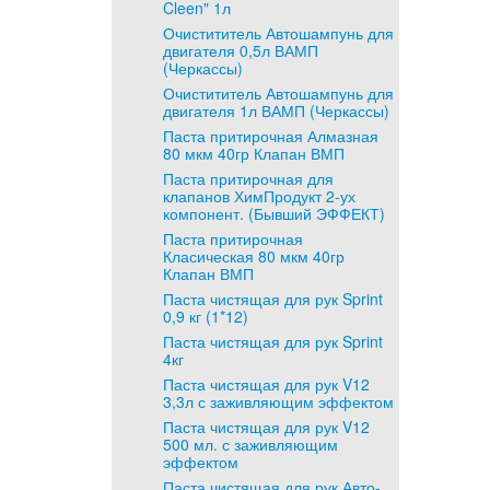
Cleen" 1л
Очистититель Автошампунь для
двигателя 0,5л ВАМП
(Черкассы)
Очистититель Автошампунь для
двигателя 1л ВАМП (Черкассы)
Паста притирочная Алмазная
80 мкм 40гр Клапан ВМП
Паста притирочная для
клапанов ХимПродукт 2-ух
компонент. (Бывший ЭФФЕКТ)
Паста притирочная
Класическая 80 мкм 40гр
Клапан ВМП
Паста чистящая для рук Sprint
0,9 кг (1*12)
Паста чистящая для рук Sprint
4кг
Паста чистящая для рук V12
3,3л с заживляющим эффектом
Паста чистящая для рук V12
500 мл. с заживляющим
эффектом
Паста чистящая для рук Авто-