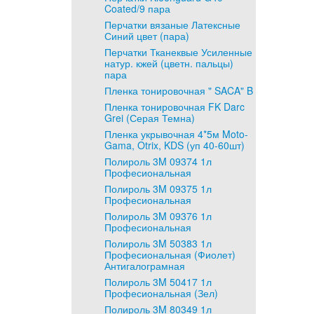
Coated/9 пара
Перчатки вязаные Латексные
Синий цвет (пара)
Перчатки Тканеквые Усиленные
натур. кжей (цветн. пальцы)
пара
Пленка тонировочная " SACA" B
Пленка тонировочная FK Darc
Grei (Серая Темна)
Пленка укрывочная 4*5м Moto-
Gama, Otrix, KDS (уп 40-60шт)
Полироль 3M 09374 1л
Професиональная
Полироль 3M 09375 1л
Професиональная
Полироль 3M 09376 1л
Професиональная
Полироль 3M 50383 1л
Професиональная (Фиолет)
Антигалограмная
Полироль 3M 50417 1л
Професиональная (Зел)
Полироль 3M 80349 1л