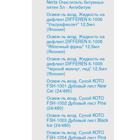
Nerta Очиститель битумных
пятен 5л - Антибитум
Освеж-ль возд. Жидкость на
дефлект.DIFFEREN К-1006
"Ультрафиолет" 12,5мл
(Япония)
Освеж-ль возд. Жидкость на
дефлект.DIFFEREN К-1008
"Яблочный фреш" 12,5мл
(Япония)
Освеж-ль возд. Жидкость на
дефлект.DIFFEREN К-1009
"Черный жемчуг, лед" 12,5мл
(Япония)
Освеж-ль возд. Сухой KOTO
FSH-1001 Дубовый лист New
Car (24/480)
Освеж-ль возд. Сухой KOTO
FSH-1002 Дубовый лист Pine
(24/480)
Освеж-ль возд. Сухой KOTO
FSH-1003 Дубовый лист Black
Ice (24/480)
Освеж-ль возд. Сухой KOTO
FSH-1004 Дубовый лист Pina