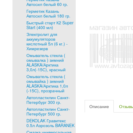
Автосил белый 60 гр.
Герметик Казань
Автосил белый 180 гр.
Быстрый старт К2 Super
Start (400 мл)
Электролит для
аккумуляторов
кислотный 5л (6 кг.) -
Химрезерв
Омыватель стекла (
омывалка ) зимний
ALASKA/Арктика
3,0л(-15С), красный
Омыватель стекла (
омывайка ) зимний
ALASKA/Арктика 1,0л
(-15С), прозрачный
Автопластилин Санкт-
Петербург 300 гр.
Описание
Отзыв
Автопластилин Санкт-
Петербург 500 гр.
DEKOLAK Гравитекс
0.5л Аэрозоль BARANEK
Смазка универсальная