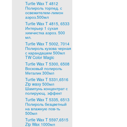
Turtle Wax T 4812
Полироль торпед. с
освежителем-лимон
аэроз.500мл
Turtle Wax T 4815, 6533
Интерьер 1 сухая
химчистка аэроз. 500
мл.
Turtle Wax T 5002, 7014
Полироль кузова черная
с карандашем 500мл
TW Color Magic
Turtle Wax T 5300, 6508
Восковый полироль
Металик 300мл
Turtle Wax T 5331,6516
Zip waxy 500мл
Шампунь концентрат с
полирующ. эффект
Turtle Wax T 5335, 6513
Полироль безцветный
на влажную пов-ть
500мл
Turtle Wax T 5597,6515
Zip Wax 1000мл