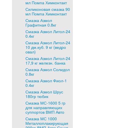
мл Помпа Химконтакт
Силиконовая смазка 90
мл Помпа Химконтакт
Смазка Азмол
Графитная 0.8кг
Смазка Азмол Литол-24
0.4кг
Смазка Азмол Литол-24
10 дм.куб. 9 кг (ведро
овал)
Смазка Азмол Литол-24
17,9 кг железн. банка
Смазка Азмол Солидол
0.8кг
Смазка Азмол Фиол-1
0.4кг
Смазка Азмол Шрус
180гр тюбик
Смазка МС-1600 5 гр
для направляющих
суппортов ВМП Авто
Смазка МС 1000
Металлоплакирующая
200гр ВМП-Авто Санкт-