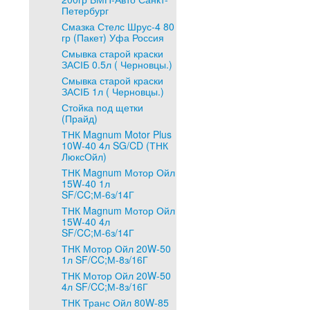
Петербург
Смазка Стелс Шрус-4 80
гр (Пакет) Уфа Россия
Смывка старой краски
ЗАСІБ 0.5л ( Черновцы.)
Смывка старой краски
ЗАСІБ 1л ( Черновцы.)
Стойка под щетки
(Прайд)
ТНК Magnum Motor Plus
10W-40 4л SG/CD (ТНК
ЛюксОйл)
ТНК Magnum Мотор Ойл
15W-40 1л
SF/CC;М-6з/14Г
ТНК Magnum Мотор Ойл
15W-40 4л
SF/CC;М-6з/14Г
ТНК Мотор Ойл 20W-50
1л SF/CC;М-8з/16Г
ТНК Мотор Ойл 20W-50
4л SF/CC;М-8з/16Г
ТНК Транс Ойл 80W-85