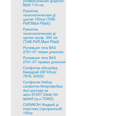
универсальная д/щеток
№20 110 см
Рукоятка
телескопическая д/
щетки 150см (ToM-
PaR;Maxi-Plast))
Рукоятка
телескопическая д/
щетки проф. 300 см
(ToM-PaR,Maxi-Plast)
Рулевыая тяга ВАЗ
2101-07 левая длинная
Рулевыая тяга ВАЗ
2101-07 правая длинная
Салфетка-абсорбер
Квикдрай (68*43см)
7876, 63202
Салфетки Набор
салфеток Микрофибра
4шт д/ухода за
авто.91007 Clean for
speed (ш.к.70362)
СИЛИКОН Жидкий д/
пластика (прозрачный)
100гр