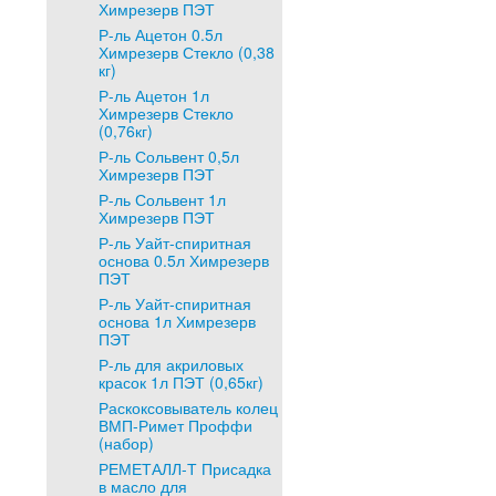
Химрезерв ПЭТ
Р-ль Ацетон 0.5л
Химрезерв Стекло (0,38
кг)
Р-ль Ацетон 1л
Химрезерв Стекло
(0,76кг)
Р-ль Сольвент 0,5л
Химрезерв ПЭТ
Р-ль Сольвент 1л
Химрезерв ПЭТ
Р-ль Уайт-спиритная
основа 0.5л Химрезерв
ПЭТ
Р-ль Уайт-спиритная
основа 1л Химрезерв
ПЭТ
Р-ль для акриловых
красок 1л ПЭТ (0,65кг)
Раскоксовыватель колец
ВМП-Римет Проффи
(набор)
РЕМЕТАЛЛ-Т Присадка
в масло для