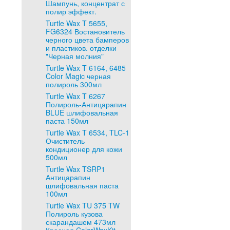
Шампунь, концентрат с
полир эффект.
Turtle Wax T 5655,
FG6324 Востановитель
черного цвета бамперов
и пластиков. отделки
"Черная молния"
Turtle Wax T 6164, 6485
Color Magic черная
полироль 300мл
Turtle Wax T 6267
Полироль-Антицарапин
BLUE шлифовальная
паста 150мл
Turtle Wax T 6534, TLC-1
Очиститель
кондиционер для кожи
500мл
Turtle Wax TSRP1
Антицарапин
шлифовальная паста
100мл
Turtle Wax TU 375 TW
Полироль кузова
скарандашем 473мл