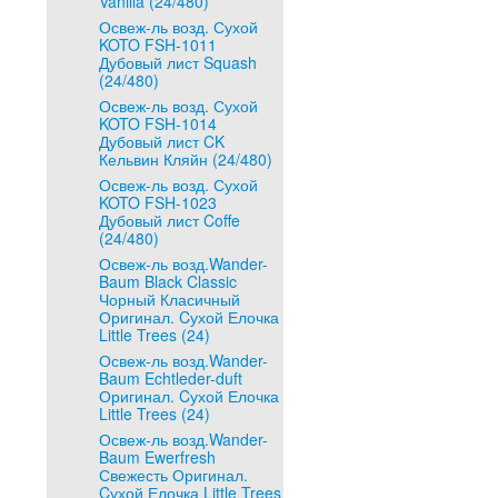
Vanilla (24/480)
Освеж-ль возд. Сухой
KOTO FSH-1011
Дубовый лист Squash
(24/480)
Освеж-ль возд. Сухой
KOTO FSH-1014
Дубовый лист CK
Кельвин Кляйн (24/480)
Освеж-ль возд. Сухой
KOTO FSH-1023
Дубовый лист Coffe
(24/480)
Освеж-ль возд.Wander-
Baum Black Classic
Чорный Класичный
Оригинал. Cухой Елочка
Little Trees (24)
Освеж-ль возд.Wander-
Baum Echtleder-duft
Оригинал. Cухой Елочка
Little Trees (24)
Освеж-ль возд.Wander-
Baum Ewerfresh
Свежесть Оригинал.
Cухой Елочка Little Trees