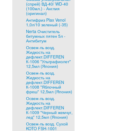
(спрей) ВД-40/ WD-40
(100мл.) - Англия
(оригинал)
Антифриз Plax Venol
1,0л/10 зеленый (-35)
Nerta Очиститель
битумных пятен 5л -
Антибитум
Освеж-ль возд.
Жидкость на
дефлект.DIFFEREN
К-1006 "Ультрафиолет"
12,5мл (Япония)
Освеж-ль возд.
Жидкость на
дефлект.DIFFEREN
К-1008 "Яблочный
фреш" 12,5мл (Япония)
Освеж-ль возд.
Жидкость на
дефлект.DIFFEREN
К-1009 "Черный жемчуг,
лед" 12,5мл (Япония)
Освеж-ль возд. Сухой
KOTO FSH-1001