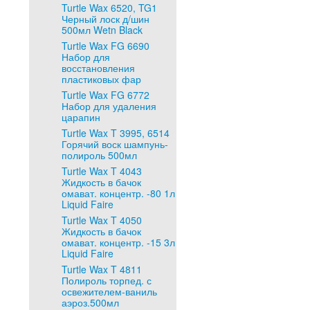
Turtle Wax 6520, TG1
Черный лоск д/шин
500мл Wetn Black
Turtle Wax FG 6690
Набор для
восстановления
пластиковых фар
Turtle Wax FG 6772
Набор для удаления
царапин
Turtle Wax T 3995, 6514
Горячий воск шампунь-
полироль 500мл
Turtle Wax T 4043
Жидкость в бачок
омават. концентр. -80 1л
Liquid Faire
Turtle Wax T 4050
Жидкость в бачок
омават. концентр. -15 3л
Liquid Faire
Turtle Wax T 4811
Полироль торпед. с
освежителем-ваниль
аэроз.500мл