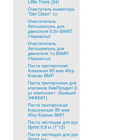
Little Trees (24)
Очиститель инжектора
"Get Cleen" 1л
Очистититель
Автошампунь для
двигателя 0,5л ВАМП
(Черкассы)
Очистититель
Автошампунь для
двигателя 1л ВАМП
(Черкассы)
Паста притирочная
Алмазная 80 мкм 40гр
Клапан ВМП
Паста притирочная для
клапанов ХимПродукт 2-
ух компонент. (Бывший
ЭФФЕКТ)
Паста притирочная
Класическая 80 мкм
40гр Клапан ВМП
Паста чистящая для рук
Sprint 0,9 кг (1*12)
Паста чистящая для рук
Sprint 4кг