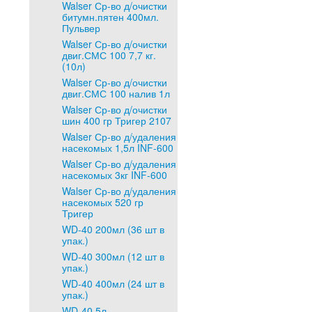
Walser Ср-во д/очистки
битумн.пятен 400мл.
Пульвер
Walser Ср-во д/очистки
двиг.СМС 100 7,7 кг.
(10л)
Walser Ср-во д/очистки
двиг.СМС 100 налив 1л
Walser Ср-во д/очистки
шин 400 гр Тригер 2107
Walser Ср-во д/удаления
насекомых 1,5л INF-600
Walser Ср-во д/удаления
насекомых 3кг INF-600
Walser Ср-во д/удаления
насекомых 520 гр
Тригер
WD-40 200мл (36 шт в
упак.)
WD-40 300мл (12 шт в
упак.)
WD-40 400мл (24 шт в
упак.)
WD-40 5л