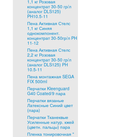
1,1 кг Розовая
концентрат 30-50 гр/л
(аналог DLS125)
PH10.5-11
Пена Активная Стелс
1,1 кг Синяя
однокомпонент.
концентрат 30-50гр/л PH
11-12
Пена Активная Стелс
2,2 кг Розовая
концентрат 30-50 гр/л
(аналог DLS125) PH
10.5-11
Пена монтажная SEGA
FIX 500ml
Перчатки Kleenguard
G40 Coated/9 пара
Перчатки вязаные
Латексные Синий цвет
(пара)
Перчатки Тканеквые
Усиленные натур. кжей
(цветн. пальцы) пара
Пленка тонировочная "