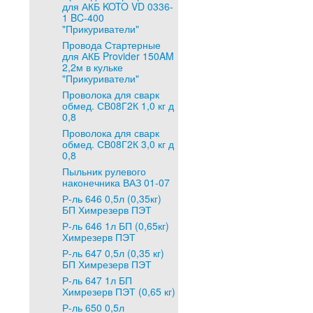
для АКБ KOTO VD 0336-
1 BC-400
"Прикуриватели"
Провода Стартерные
для АКБ Provider 150AM
2,2м в кульке
"Прикуриватели"
Проволока для сварк
обмед. СВ08Г2К 1,0 кг д
0,8
Проволока для сварк
обмед. СВ08Г2К 3,0 кг д
0,8
Пыльник рулевого
наконечника ВАЗ 01-07
Р-ль 646 0,5л (0,35кг)
БП Химрезерв ПЭТ
Р-ль 646 1л БП (0,65кг)
Химрезерв ПЭТ
Р-ль 647 0,5л (0,35 кг)
БП Химрезерв ПЭТ
Р-ль 647 1л БП
Химрезерв ПЭТ (0,65 кг)
Р-ль 650 0,5л