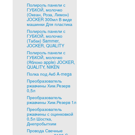
Полироль панели с
ГУБКОЙ, молочко
(Океан, Роза, Лимон)
JOCKER 300мл В виде
машинки Для пластика
Полироль панели с
ГУБКОЙ, молочко
(Табак) Sammer,
JOCKER, QUALITY
Полироль панели с
ГУБКОЙ, молочко
(Яблоко apple) JOCKER,
QUALITY, NIKEN
Полка под Акб A-mega
Преобразователь
ржавчины Хим.Резерв
0,5л
Преобразователь
ржавчины Хим.Резерв 1л
Преобразователь
ржавчины с оцинковкой
0,5л Шостка,
Днепробытхим
Провода Свечные