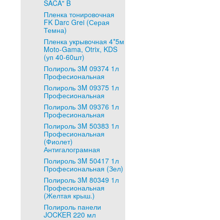
SACA" B
Пленка тонировочная
FK Darc Grei (Серая
Темна)
Пленка укрывочная 4*5м
Moto-Gama, Otrix, KDS
(уп 40-60шт)
Полироль 3M 09374 1л
Професиональная
Полироль 3M 09375 1л
Професиональная
Полироль 3M 09376 1л
Професиональная
Полироль 3M 50383 1л
Професиональная
(Фиолет)
Антигалограмная
Полироль 3M 50417 1л
Професиональная (Зел)
Полироль 3M 80349 1л
Професиональная
(Желтая крыш.)
Полироль панели
JOCKER 220 мл