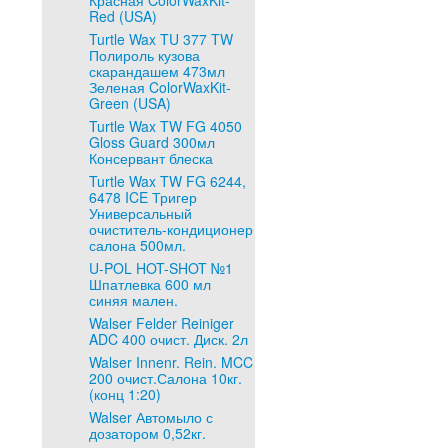
Красная ColorWaxKit-
Red (USA)
Turtle Wax TU 377 TW
Полироль кузова
скарандашем 473мл
Зеленая ColorWaxKit-
Green (USA)
Turtle Wax TW FG 4050
Gloss Guard 300мл
Консервант блеска
Turtle Wax TW FG 6244,
6478 ICE Тригер
Универсальный
очиститель-кондиционер
салона 500мл.
U-POL HOT-SHOT №1
Шпатлевка 600 мл
синяя мален.
Walser Felder Reiniger
ADC 400 очист. Диск. 2л
Walser Innenr. Rein. MCC
200 очист.Салона 10кг.
(конц 1:20)
Walser Автомыло с
дозатором 0,52кг.