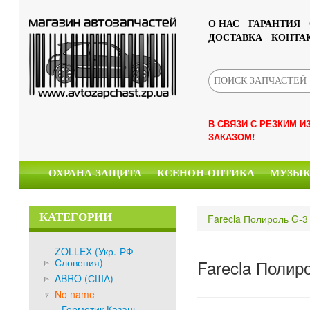
О НАС
ГАРАНТИЯ
ДОСТАВКА
КОНТА
В СВЯЗИ С РЕЗКИМ 
ЗАКАЗОМ!
ОХРАНА-ЗАЩИТА
КСЕНОН-ОПТИКА
МУЗЫ
КАТЕГОРИИ
Farecla Полироль G-3
ZOLLEX (Укр.-РФ-
Словения)
Farecla Полир
ABRO (США)
No name
Герметик Казань