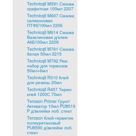
Technicqll M591 Смазка
графитная 100мл 2207
Technicqll M607 Смазка
силиконовая
ПТФЕ100мл 2206
Technicqll M614 Смазка
Вазелиновая д/клем
АКБ100мл 2209
Technicqll M761 Смазка
белая 50мл 2215
Technicqll M792 Рем.
набор для тормозов
50мл+6мл
Technicqll R310 Клей
для резины 20мл
Technicqll R457 Термо
клей 1200С 70мл
Teroson Primer Грунт/
Активатор 10мл PU8519
P д/вклейки лоб. стекл
Teroson Клей-герметик
полиуретановый
PU8590 д/вклейки лоб.
стекл