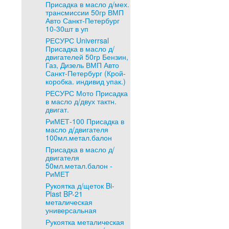
Присадка в масло д/мех.
трансмиссии 50гр ВМП
Авто Санкт-Петербург
10-30шт в уп
РЕСУРС Univerrsal
Присадка в масло д/
двигателей 50гр Бензин,
Газ, Дизель ВМП Авто
Санкт-Петербург (Крой-
коробка. индивид упак.)
РЕСУРС Мото Присадка
в масло д/двух тактн.
двигат.
РиМЕТ-100 Присадка в
масло д/двигателя
100мл.метал.балон
Присадка в масло д/
двигателя
50мл.метал.балон -
РиМЕТ
Рукоятка д/щеток Bi-
Plast BP-21
металическая
универсальная
Рукоятка металическая