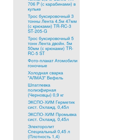
706 P (с карабинами) в
кульке
Трос буксировочный 3
тонны Лента 4,5м 47мм
(с крюками) TR-RC-3
ST-205-G
Трос буксировочный 5
тонн Лента двойн. 5м
50мм (с крюками) TR-
RC-5 ST
Фото-плакат Атомобили
гоночные
Холодная сварка
"АЛМАЗ" Вефель
Шпатлевка
полиэфирная
(Черновцы) 0,9 кг
ЭКСПО-ХИМ Герметик
сист. Охлажд. 0,45л
ЭКСПО-ХИМ Промывка
сист. Охлажд. 0,45л
Электоролит
Специальный 0,45 л
(Плотность 1,4)