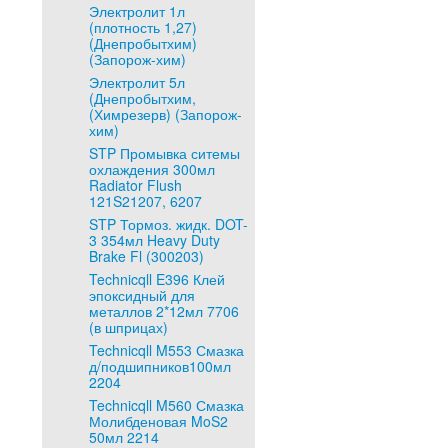
Электролит 1л
(плотность 1,27)
(Днепробытхим)
(Запорож-хим)
Электролит 5л
(Днепробытхим,
(Химрезерв) (Запорож-
хим)
STP Промывка ситемы
охлаждения 300мл
Radiator Flush
121S21207, 6207
STP Тормоз. жидк. DOT-
3 354мл Heavy Duty
Brake Fl (300203)
Technicqll E396 Клей
эпоксидный для
металлов 2*12мл 7706
(в шприцах)
Technicqll M553 Смазка
д/подшипников100мл
2204
Technicqll M560 Смазка
Молибденовая MoS2
50мл 2214