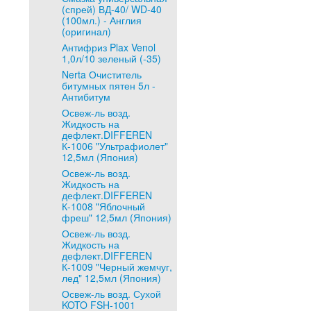
(спрей) ВД-40/ WD-40
(100мл.) - Англия
(оригинал)
Антифриз Plax Venol
1,0л/10 зеленый (-35)
Nerta Очиститель
битумных пятен 5л -
Антибитум
Освеж-ль возд.
Жидкость на
дефлект.DIFFEREN
К-1006 "Ультрафиолет"
12,5мл (Япония)
Освеж-ль возд.
Жидкость на
дефлект.DIFFEREN
К-1008 "Яблочный
фреш" 12,5мл (Япония)
Освеж-ль возд.
Жидкость на
дефлект.DIFFEREN
К-1009 "Черный жемчуг,
лед" 12,5мл (Япония)
Освеж-ль возд. Сухой
KOTO FSH-1001