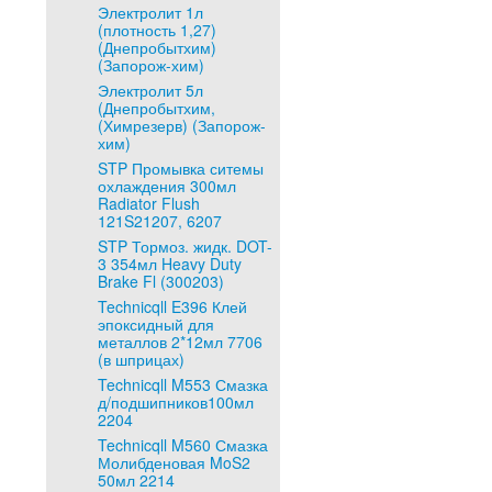
Электролит 1л
(плотность 1,27)
(Днепробытхим)
(Запорож-хим)
Электролит 5л
(Днепробытхим,
(Химрезерв) (Запорож-
хим)
STP Промывка ситемы
охлаждения 300мл
Radiator Flush
121S21207, 6207
STP Тормоз. жидк. DOT-
3 354мл Heavy Duty
Brake Fl (300203)
Technicqll E396 Клей
эпоксидный для
металлов 2*12мл 7706
(в шприцах)
Technicqll M553 Смазка
д/подшипников100мл
2204
Technicqll M560 Смазка
Молибденовая MoS2
50мл 2214