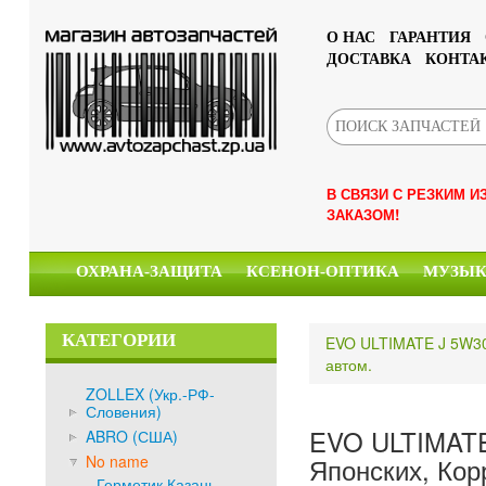
О НАС
ГАРАНТИЯ
ДОСТАВКА
КОНТА
В СВЯЗИ С РЕЗКИМ 
ЗАКАЗОМ!
ОХРАНА-ЗАЩИТА
КСЕНОН-ОПТИКА
МУЗЫ
КАТЕГОРИИ
EVO ULTIMATE J 5W30 
автом.
ZOLLEX (Укр.-РФ-
Словения)
EVO ULTIMATE 
ABRO (США)
No name
Японских, Кор
Герметик Казань