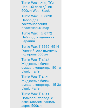
Turtle Wax 6520, TG1
Черный лоск д/шин
500мл Wetn Black
Turtle Wax FG 6690
Набор для
восстановления
пластиковых фар
Turtle Wax FG 6772
Набор для удаления
царапин
Turtle Wax T 3995, 6514
Горячий воск шампунь-
полироль 500мл
Turtle Wax T 4043
Жидкость в бачок
омават. концентр. -80 1л
Liquid Faire
Turtle Wax T 4050
Жидкость в бачок
омават. концентр. -15 3л
Liquid Faire
Turtle Wax T 4811
Полироль торпед. с
освежителем-ваниль
аэроз.500мл