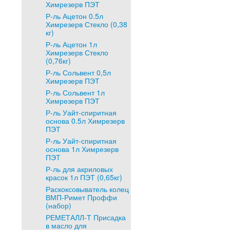
Химрезерв ПЭТ
Р-ль Ацетон 0.5л
Химрезерв Стекло (0,38
кг)
Р-ль Ацетон 1л
Химрезерв Стекло
(0,76кг)
Р-ль Сольвент 0,5л
Химрезерв ПЭТ
Р-ль Сольвент 1л
Химрезерв ПЭТ
Р-ль Уайт-спиритная
основа 0.5л Химрезерв
ПЭТ
Р-ль Уайт-спиритная
основа 1л Химрезерв
ПЭТ
Р-ль для акриловых
красок 1л ПЭТ (0,65кг)
Раскоксовыватель колец
ВМП-Римет Проффи
(набор)
РЕМЕТАЛЛ-Т Присадка
в масло для