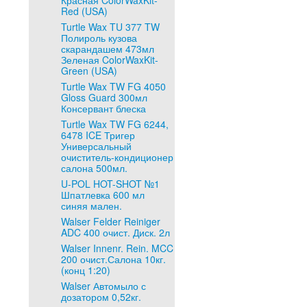
Красная ColorWaxKit-
Red (USA)
Turtle Wax TU 377 TW
Полироль кузова
скарандашем 473мл
Зеленая ColorWaxKit-
Green (USA)
Turtle Wax TW FG 4050
Gloss Guard 300мл
Консервант блеска
Turtle Wax TW FG 6244,
6478 ICE Тригер
Универсальный
очиститель-кондиционер
салона 500мл.
U-POL HOT-SHOT №1
Шпатлевка 600 мл
синяя мален.
Walser Felder Reiniger
ADC 400 очист. Диск. 2л
Walser Innenr. Rein. MCC
200 очист.Салона 10кг.
(конц 1:20)
Walser Автомыло с
дозатором 0,52кг.