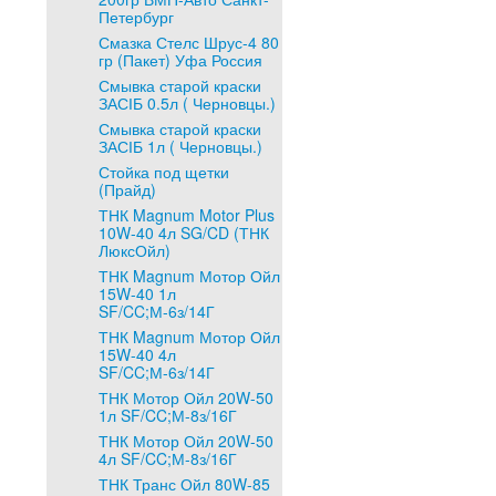
Петербург
Смазка Стелс Шрус-4 80
гр (Пакет) Уфа Россия
Смывка старой краски
ЗАСІБ 0.5л ( Черновцы.)
Смывка старой краски
ЗАСІБ 1л ( Черновцы.)
Стойка под щетки
(Прайд)
ТНК Magnum Motor Plus
10W-40 4л SG/CD (ТНК
ЛюксОйл)
ТНК Magnum Мотор Ойл
15W-40 1л
SF/CC;М-6з/14Г
ТНК Magnum Мотор Ойл
15W-40 4л
SF/CC;М-6з/14Г
ТНК Мотор Ойл 20W-50
1л SF/CC;М-8з/16Г
ТНК Мотор Ойл 20W-50
4л SF/CC;М-8з/16Г
ТНК Транс Ойл 80W-85