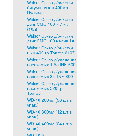
Walser Ср-во д/очистки
битумн.пятен 400мл.
Пульвер
Walser Ср-во д/очистки
двиг.СМС 100 7,7 кг.
(10л)
Walser Ср-во д/очистки
двиг.СМС 100 налив 1л
Walser Ср-во д/очистки
шин 400 гр Тригер 2107
Walser Ср-во д/удаления
насекомых 1,5л INF-600
Walser Ср-во д/удаления
насекомых 3кг INF-600
Walser Ср-во д/удаления
насекомых 520 гр
Тригер
WD-40 200мл (36 шт в
упак.)
WD-40 300мл (12 шт в
упак.)
WD-40 400мл (24 шт в
упак.)
WD-40 5л