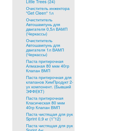
Little Trees (24)
Очиститель инжектора
"Get Cleen" 1л
Очистититель
Автошампунь для
двигателя 0,5л ВАМП
(Черкассы)
Очистититель
Автошампунь для
двигателя 1л ВАМП
(Черкассы)
Паста притирочная
Алмазная 80 мкм 40гр
Клапан ВМП
Паста притирочная для
клапанов ХимПродукт 2-
ух компонент. (Бывший
ЭФФЕКТ)
Паста притирочная
Класическая 80 мкм
40гр Клапан ВМП
Паста чистящая для рук
Sprint 0,9 кг (1*12)
Паста чистящая для рук
Sprint 4кг