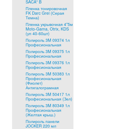
SACA" B
Пленка тонировочная
FK Darc Grei (Серая
Темна)
Пленка укрывочная 4*5м
Moto-Gama, Otrix, KDS
(уп 40-60шт)
Полироль 3M 09374 1л
Професиональная
Полироль 3M 09375 1л
Професиональная
Полироль 3M 09376 1л
Професиональная
Полироль 3M 50383 1л
Професиональная
(Фиолет)
Антигалограмная
Полироль 3M 50417 1л
Професиональная (Зел)
Полироль 3M 80349 1л
Професиональная
(Желтая крыш.)
Полироль панели
JOCKER 220 мл