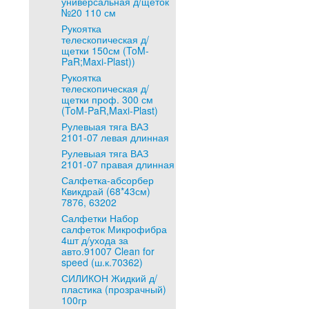
универсальная д/щеток
№20 110 см
Рукоятка
телескопическая д/
щетки 150см (ToM-
PaR;Maxi-Plast))
Рукоятка
телескопическая д/
щетки проф. 300 см
(ToM-PaR,Maxi-Plast)
Рулевыая тяга ВАЗ
2101-07 левая длинная
Рулевыая тяга ВАЗ
2101-07 правая длинная
Салфетка-абсорбер
Квикдрай (68*43см)
7876, 63202
Салфетки Набор
салфеток Микрофибра
4шт д/ухода за
авто.91007 Clean for
speed (ш.к.70362)
СИЛИКОН Жидкий д/
пластика (прозрачный)
100гр