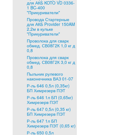
для АКБ KOTO VD 0336-
1 BC-400
"Прикуриватели"
Провода Стартерные
для АКБ Provider 150AM
2,2м в кульке
"Прикуриватели"
Проволока для сварк
обмед. СВ08Г2К 1,0 кг д
0,8
Проволока для сварк
обмед. СВ08Г2К 3,0 кг д
0,8
Пыльник рулевого
наконечника ВАЗ 01-07
Р-ль 646 0,5л (0,35кг)
БП Химрезерв ПЭТ
Р-ль 646 1л БП (0,65кг)
Химрезерв ПЭТ
Р-ль 647 0,5л (0,35 кг)
БП Химрезерв ПЭТ
Р-ль 647 1л БП
Химрезерв ПЭТ (0,65 кг)
Р-ль 650 0,5л