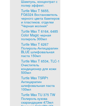
Шампунь, концентрат с
полир эффект.
Turtle Wax T 5655,
FG6324 Востановитель
черного цвета бамперов
и пластиков. отделки
"Черная молния"
Turtle Wax T 6164, 6485
Color Magic черная
полироль 300мл
Turtle Wax T 6267
Полироль-Антицарапин
BLUE шлифовальная
паста 150мл
Turtle Wax T 6534, TLC-1
Очиститель
кондиционер для кожи
500мл
Turtle Wax TSRP1
Антицарапин
шлифовальная паста
100мл
Turtle Wax TU 375 TW
Полироль кузова
скарандашем 473мл