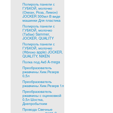
Полироль панели с
ГУБКОЙ, молочко
(Океан, Роза, Лимон)
JOCKER 300мл В виде
машинки Для пластика
Полироль панели с
ГУБКОЙ, молочко
(Табак) Sammer,
JOCKER, QUALITY
Полироль панели с
ГУБКОЙ, молочко
(Яблоко apple) JOCKER,
QUALITY, NIKEN
Полка под Акб A-mega
Преобразователь
ржавчины Хим.Резерв
0,5л
Преобразователь
ржавчины Хим.Резерв 1л
Преобразователь
ржавчины с оцинковкой
0,5л Шостка,
Днепробытхим
Провода Свечные