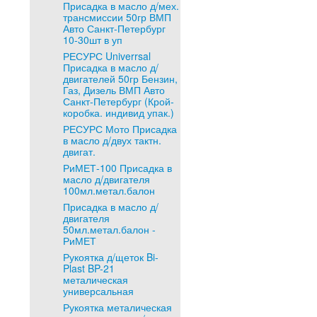
Присадка в масло д/мех.
трансмиссии 50гр ВМП
Авто Санкт-Петербург
10-30шт в уп
РЕСУРС Univerrsal
Присадка в масло д/
двигателей 50гр Бензин,
Газ, Дизель ВМП Авто
Санкт-Петербург (Крой-
коробка. индивид упак.)
РЕСУРС Мото Присадка
в масло д/двух тактн.
двигат.
РиМЕТ-100 Присадка в
масло д/двигателя
100мл.метал.балон
Присадка в масло д/
двигателя
50мл.метал.балон -
РиМЕТ
Рукоятка д/щеток Bi-
Plast BP-21
металическая
универсальная
Рукоятка металическая