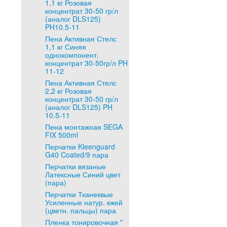
1,1 кг Розовая
концентрат 30-50 гр/л
(аналог DLS125)
PH10.5-11
Пена Активная Стелс
1,1 кг Синяя
однокомпонент.
концентрат 30-50гр/л PH
11-12
Пена Активная Стелс
2,2 кг Розовая
концентрат 30-50 гр/л
(аналог DLS125) PH
10.5-11
Пена монтажная SEGA
FIX 500ml
Перчатки Kleenguard
G40 Coated/9 пара
Перчатки вязаные
Латексные Синий цвет
(пара)
Перчатки Тканеквые
Усиленные натур. кжей
(цветн. пальцы) пара
Пленка тонировочная "