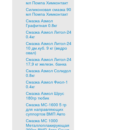
мл Помпа Химконтакт
Силиконовая смазка 90
мл Помпа Химконтакт
Смазка Азмол
Графитная 0.8кг
Смазка Азмол Литол-24
0.4кг
Смазка Азмол Литол-24
10 дм.куб. 9 кг (ведро
овал)
Смазка Азмол Литол-24
17,9 кг железн. банка
Смазка Азмол Солидол
0.8кг
Смазка Азмол Фиол-1
0.4кг
Смазка Азмол Шрус
180гр тюбик
Смазка МС-1600 5 гр
для направляющих
суппортов ВМП Авто
Смазка МС 1000
Металлоплакирующая
200гр ВМП-Авто Санкт-