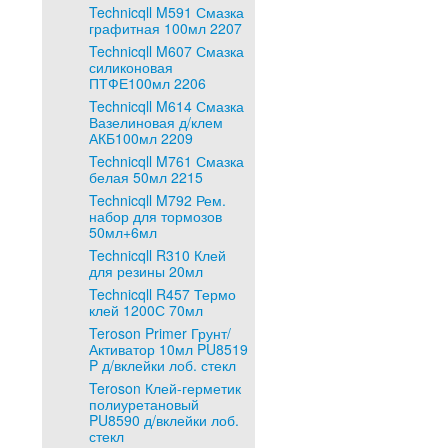
Technicqll M591 Смазка
графитная 100мл 2207
Technicqll M607 Смазка
силиконовая
ПТФЕ100мл 2206
Technicqll M614 Смазка
Вазелиновая д/клем
АКБ100мл 2209
Technicqll M761 Смазка
белая 50мл 2215
Technicqll M792 Рем.
набор для тормозов
50мл+6мл
Technicqll R310 Клей
для резины 20мл
Technicqll R457 Термо
клей 1200С 70мл
Teroson Primer Грунт/
Активатор 10мл PU8519
P д/вклейки лоб. стекл
Teroson Клей-герметик
полиуретановый
PU8590 д/вклейки лоб.
стекл