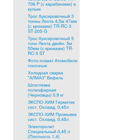
706 P (с карабинами) в
кульке
Трос буксировочный 3
тонны Лента 4,5м 47мм
(с крюками) TR-RC-3
ST-205-G
Трос буксировочный 5
тонн Лента двойн. 5м
50мм (с крюками) TR-
RC-5 ST
Фото-плакат Атомобили
гоночные
Холодная сварка
"АЛМАЗ" Вефель
Шпатлевка
полиэфирная
(Черновцы) 0,9 кг
ЭКСПО-ХИМ Герметик
сист. Охлажд. 0,45л
ЭКСПО-ХИМ Промывка
сист. Охлажд. 0,45л
Электоролит
Специальный 0,45 л
(Плотность 1,4)