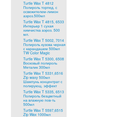
Turtle Wax T 4812
Полироль торпед. с
освежителем-лимон
аэроз.500мл
Turtle Wax T 4815, 6533
Интерьер 1 сухая
химчистка аэроз. 500
мл.
Turtle Wax T 5002, 7014
Полироль кузова черная
с карандашем 500мл
TW Color Magic
Turtle Wax T 5300, 6508
Восковый полироль
Металик 300мл
Turtle Wax T 5331,6516
Zip waxy 500мл
Шампунь концентрат с
полирующ. эффект
Turtle Wax T 5335, 6513
Полироль безцветный
на влажную пов-ть
500мл
Turtle Wax T 5597,6515
Zip Wax 1000мл