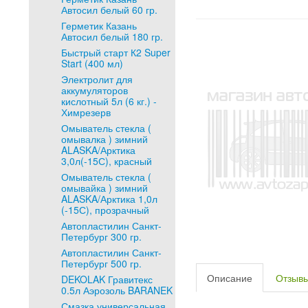
Автосил белый 60 гр.
Герметик Казань
Автосил белый 180 гр.
Быстрый старт К2 Super
Start (400 мл)
Электролит для
аккумуляторов
кислотный 5л (6 кг.) -
Химрезерв
Омыватель стекла (
омывалка ) зимний
ALASKA/Арктика
3,0л(-15С), красный
Омыватель стекла (
омывайка ) зимний
ALASKA/Арктика 1,0л
(-15С), прозрачный
Автопластилин Санкт-
Петербург 300 гр.
Автопластилин Санкт-
Петербург 500 гр.
Описание
Отзыв
DEKOLAK Гравитекс
0.5л Аэрозоль BARANEK
Смазка универсальная