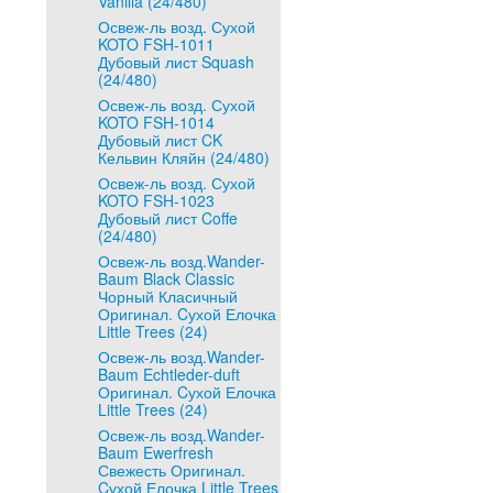
Vanilla (24/480)
Освеж-ль возд. Сухой
KOTO FSH-1011
Дубовый лист Squash
(24/480)
Освеж-ль возд. Сухой
KOTO FSH-1014
Дубовый лист CK
Кельвин Кляйн (24/480)
Освеж-ль возд. Сухой
KOTO FSH-1023
Дубовый лист Coffe
(24/480)
Освеж-ль возд.Wander-
Baum Black Classic
Чорный Класичный
Оригинал. Cухой Елочка
Little Trees (24)
Освеж-ль возд.Wander-
Baum Echtleder-duft
Оригинал. Cухой Елочка
Little Trees (24)
Освеж-ль возд.Wander-
Baum Ewerfresh
Свежесть Оригинал.
Cухой Елочка Little Trees