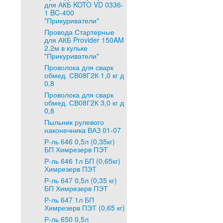
для АКБ KOTO VD 0336-
1 BC-400
"Прикуриватели"
Провода Стартерные
для АКБ Provider 150AM
2,2м в кульке
"Прикуриватели"
Проволока для сварк
обмед. СВ08Г2К 1,0 кг д
0,8
Проволока для сварк
обмед. СВ08Г2К 3,0 кг д
0,8
Пыльник рулевого
наконечника ВАЗ 01-07
Р-ль 646 0,5л (0,35кг)
БП Химрезерв ПЭТ
Р-ль 646 1л БП (0,65кг)
Химрезерв ПЭТ
Р-ль 647 0,5л (0,35 кг)
БП Химрезерв ПЭТ
Р-ль 647 1л БП
Химрезерв ПЭТ (0,65 кг)
Р-ль 650 0,5л