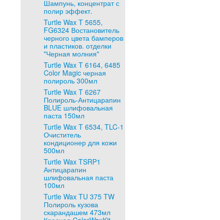
Шампунь, концентрат с
полир эффект.
Turtle Wax T 5655,
FG6324 Востановитель
черного цвета бамперов
и пластиков. отделки
"Черная молния"
Turtle Wax T 6164, 6485
Color Magic черная
полироль 300мл
Turtle Wax T 6267
Полироль-Антицарапин
BLUE шлифовальная
паста 150мл
Turtle Wax T 6534, TLC-1
Очиститель
кондиционер для кожи
500мл
Turtle Wax TSRP1
Антицарапин
шлифовальная паста
100мл
Turtle Wax TU 375 TW
Полироль кузова
скарандашем 473мл