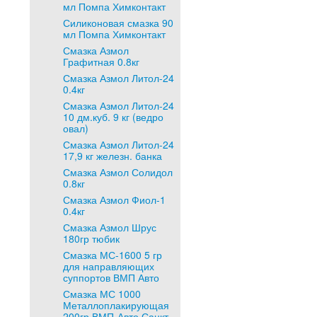
мл Помпа Химконтакт
Силиконовая смазка 90
мл Помпа Химконтакт
Смазка Азмол
Графитная 0.8кг
Смазка Азмол Литол-24
0.4кг
Смазка Азмол Литол-24
10 дм.куб. 9 кг (ведро
овал)
Смазка Азмол Литол-24
17,9 кг железн. банка
Смазка Азмол Солидол
0.8кг
Смазка Азмол Фиол-1
0.4кг
Смазка Азмол Шрус
180гр тюбик
Смазка МС-1600 5 гр
для направляющих
суппортов ВМП Авто
Смазка МС 1000
Металлоплакирующая
200гр ВМП-Авто Санкт-