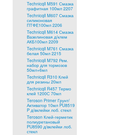
Technicqll M591 Смазка
графитная 100мл 2207
Technicqll M607 Смазка
силиконовая
ПТФЕ100мл 2206
Technicqll M614 Смазка
Вазелиновая д/клем
АКБ100мл 2209
Technicqll M761 Смазка
белая 50мл 2215
Technicqll M792 Рем.
набор для тормозов
50мл+6мл
Technicqll R310 Клей
для резины 20мл
Technicqll R457 Термо
клей 1200С 70мл
Teroson Primer Грунт/
Активатор 10мл PU8519
P д/вклейки лоб. стекл
Teroson Клей-герметик
полиуретановый
PU8590 д/вклейки лоб.
стекл