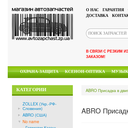
О НАС
ГАРАНТИЯ
ДОСТАВКА
КОНТА
В СВЯЗИ С РЕЗКИМ 
ЗАКАЗОМ!
ОХРАНА-ЗАЩИТА
КСЕНОН-ОПТИКА
МУЗЫ
КАТЕГОРИИ
ABRO Присадка в двиг
ZOLLEX (Укр.-РФ-
Словения)
ABRO Присадка
ABRO (США)
No name
Герметик Казань