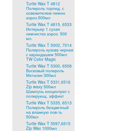
Turtle Wax T 4812
Полироль торпед. с
освежителем-лимон
аэроз.500мл
Turtle Wax T 4815, 6533
Интерьер 1 сухая
химчистка аэроз. 500
мл.
Turtle Wax T 5002, 7014
Полироль кузова черная
с карандашем 500мл
TW Color Magic
Turtle Wax T 5300, 6508
Восковый полироль
Металик 300мл
Turtle Wax T 5331,6516
Zip waxy 500мл
Шампунь концентрат с
полирующ. эффект
Turtle Wax T 5335, 6513
Полироль безцветный
на влажную пов-ть
500мл
Turtle Wax T 5597,6515
Zip Wax 1000мл