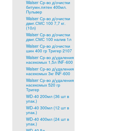
Walser Ср-во д/очистки
битумн.пятен 400мл.
Пульвер
Walser Ср-во д/очистки
двиг.СМС 100 7,7 кг.
(10л)
Walser Ср-во д/очистки
двиг.СМС 100 налив 1л
Walser Ср-во д/очистки
шин 400 гр Тригер 2107
Walser Ср-во д/удаления
насекомых 1,5л INF-600
Walser Ср-во д/удаления
насекомых 3кг INF-600
Walser Ср-во д/удаления
насекомых 520 гр
Тригер
WD-40 200мл (36 шт в
упак.)
WD-40 300мл (12 шт в
упак.)
WD-40 400мл (24 шт в
упак.)
WD-40 5л