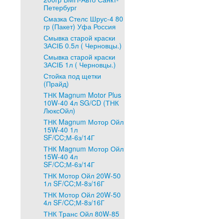
Петербург
Смазка Стелс Шрус-4 80
гр (Пакет) Уфа Россия
Смывка старой краски
ЗАСІБ 0.5л ( Черновцы.)
Смывка старой краски
ЗАСІБ 1л ( Черновцы.)
Стойка под щетки
(Прайд)
ТНК Magnum Motor Plus
10W-40 4л SG/CD (ТНК
ЛюксОйл)
ТНК Magnum Мотор Ойл
15W-40 1л
SF/CC;М-6з/14Г
ТНК Magnum Мотор Ойл
15W-40 4л
SF/CC;М-6з/14Г
ТНК Мотор Ойл 20W-50
1л SF/CC;М-8з/16Г
ТНК Мотор Ойл 20W-50
4л SF/CC;М-8з/16Г
ТНК Транс Ойл 80W-85