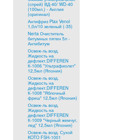
(спрей) ВД-40/ WD-40
(100мл.) - Англия
(оригинал)
Антифриз Plax Venol
1,0л/10 зеленый (-35)
Nerta Очиститель
битумных пятен 5л -
Антибитум
Освеж-ль возд.
Жидкость на
дефлект.DIFFEREN
К-1006 "Ультрафиолет"
12,5мл (Япония)
Освеж-ль возд.
Жидкость на
дефлект.DIFFEREN
К-1008 "Яблочный
фреш" 12,5мл (Япония)
Освеж-ль возд.
Жидкость на
дефлект.DIFFEREN
К-1009 "Черный жемчуг,
лед" 12,5мл (Япония)
Освеж-ль возд. Сухой
KOTO FSH-1001