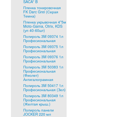
SACA" B
Пленка тонировочная
FK Darc Grei (Серая
Темна)
Пленка укрывочная 4*5м
Moto-Gama, Otrix, KDS
(уп 40-60шт)
Полироль 3M 09374 1л
Професиональная
Полироль 3M 09375 1л
Професиональная
Полироль 3M 09376 1л
Професиональная
Полироль 3M 50383 1л
Професиональная
(Фиолет)
Антигалограмная
Полироль 3M 50417 1л
Професиональная (Зел)
Полироль 3M 80349 1л
Професиональная
(Желтая крыш.)
Полироль панели
JOCKER 220 мл