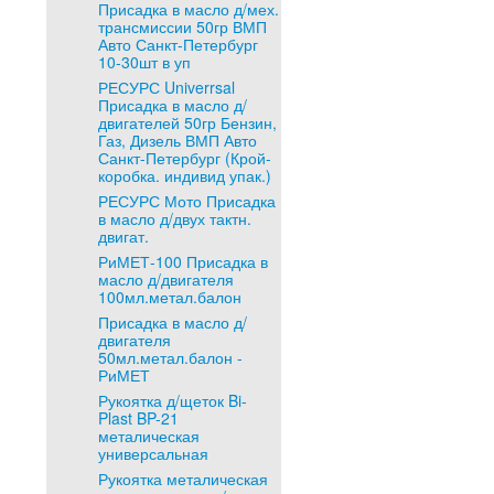
Присадка в масло д/мех.
трансмиссии 50гр ВМП
Авто Санкт-Петербург
10-30шт в уп
РЕСУРС Univerrsal
Присадка в масло д/
двигателей 50гр Бензин,
Газ, Дизель ВМП Авто
Санкт-Петербург (Крой-
коробка. индивид упак.)
РЕСУРС Мото Присадка
в масло д/двух тактн.
двигат.
РиМЕТ-100 Присадка в
масло д/двигателя
100мл.метал.балон
Присадка в масло д/
двигателя
50мл.метал.балон -
РиМЕТ
Рукоятка д/щеток Bi-
Plast BP-21
металическая
универсальная
Рукоятка металическая