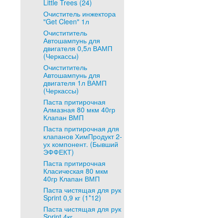
Little Trees (24)
Очиститель инжектора
"Get Cleen" 1л
Очистититель
Автошампунь для
двигателя 0,5л ВАМП
(Черкассы)
Очистититель
Автошампунь для
двигателя 1л ВАМП
(Черкассы)
Паста притирочная
Алмазная 80 мкм 40гр
Клапан ВМП
Паста притирочная для
клапанов ХимПродукт 2-
ух компонент. (Бывший
ЭФФЕКТ)
Паста притирочная
Класическая 80 мкм
40гр Клапан ВМП
Паста чистящая для рук
Sprint 0,9 кг (1*12)
Паста чистящая для рук
Sprint 4кг