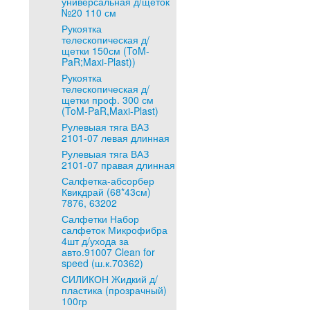
универсальная д/щеток
№20 110 см
Рукоятка
телескопическая д/
щетки 150см (ToM-
PaR;Maxi-Plast))
Рукоятка
телескопическая д/
щетки проф. 300 см
(ToM-PaR,Maxi-Plast)
Рулевыая тяга ВАЗ
2101-07 левая длинная
Рулевыая тяга ВАЗ
2101-07 правая длинная
Салфетка-абсорбер
Квикдрай (68*43см)
7876, 63202
Салфетки Набор
салфеток Микрофибра
4шт д/ухода за
авто.91007 Clean for
speed (ш.к.70362)
СИЛИКОН Жидкий д/
пластика (прозрачный)
100гр