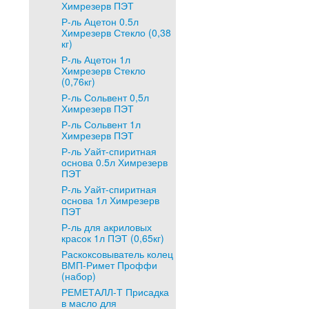
Химрезерв ПЭТ
Р-ль Ацетон 0.5л
Химрезерв Стекло (0,38
кг)
Р-ль Ацетон 1л
Химрезерв Стекло
(0,76кг)
Р-ль Сольвент 0,5л
Химрезерв ПЭТ
Р-ль Сольвент 1л
Химрезерв ПЭТ
Р-ль Уайт-спиритная
основа 0.5л Химрезерв
ПЭТ
Р-ль Уайт-спиритная
основа 1л Химрезерв
ПЭТ
Р-ль для акриловых
красок 1л ПЭТ (0,65кг)
Раскоксовыватель колец
ВМП-Римет Проффи
(набор)
РЕМЕТАЛЛ-Т Присадка
в масло для