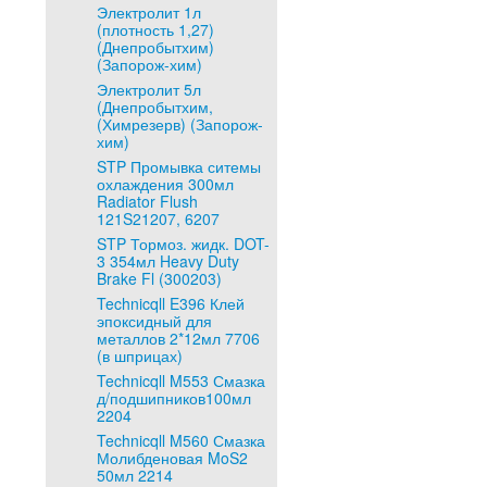
Электролит 1л
(плотность 1,27)
(Днепробытхим)
(Запорож-хим)
Электролит 5л
(Днепробытхим,
(Химрезерв) (Запорож-
хим)
STP Промывка ситемы
охлаждения 300мл
Radiator Flush
121S21207, 6207
STP Тормоз. жидк. DOT-
3 354мл Heavy Duty
Brake Fl (300203)
Technicqll E396 Клей
эпоксидный для
металлов 2*12мл 7706
(в шприцах)
Technicqll M553 Смазка
д/подшипников100мл
2204
Technicqll M560 Смазка
Молибденовая MoS2
50мл 2214