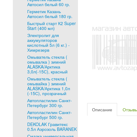
Автосил белый 60 гр.
Герметик Казань
Автосил белый 180 гр.
Быстрый старт К2 Super
Start (400 мл)
Электролит для
аккумуляторов
кислотный 5л (6 кг.) -
Химрезерв
Омыватель стекла (
омывалка ) зимний
ALASKA/Арктика
3,0л(-15С), красный
Омыватель стекла (
омывайка ) зимний
ALASKA/Арктика 1,0л
(-15С), прозрачный
Автопластилин Санкт-
Петербург 300 гр.
Описание
Отзыв
Автопластилин Санкт-
Петербург 500 гр.
DEKOLAK Гравитекс
0.5л Аэрозоль BARANEK
Смазка универсальная