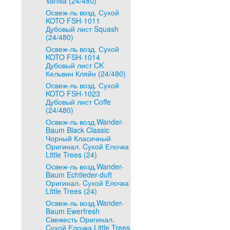
Vanilla (24/480)
Освеж-ль возд. Сухой
KOTO FSH-1011
Дубовый лист Squash
(24/480)
Освеж-ль возд. Сухой
KOTO FSH-1014
Дубовый лист CK
Кельвин Кляйн (24/480)
Освеж-ль возд. Сухой
KOTO FSH-1023
Дубовый лист Coffe
(24/480)
Освеж-ль возд.Wander-
Baum Black Classic
Чорный Класичный
Оригинал. Cухой Елочка
Little Trees (24)
Освеж-ль возд.Wander-
Baum Echtleder-duft
Оригинал. Cухой Елочка
Little Trees (24)
Освеж-ль возд.Wander-
Baum Ewerfresh
Свежесть Оригинал.
Cухой Елочка Little Trees