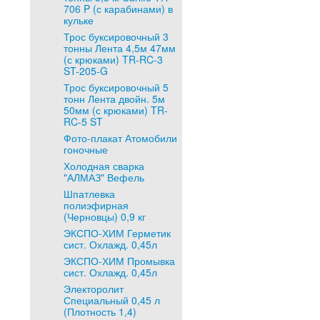
706 P (с карабинами) в
кульке
Трос буксировочный 3
тонны Лента 4,5м 47мм
(с крюками) TR-RC-3
ST-205-G
Трос буксировочный 5
тонн Лента двойн. 5м
50мм (с крюками) TR-
RC-5 ST
Фото-плакат Атомобили
гоночные
Холодная сварка
"АЛМАЗ" Вефель
Шпатлевка
полиэфирная
(Черновцы) 0,9 кг
ЭКСПО-ХИМ Герметик
сист. Охлажд. 0,45л
ЭКСПО-ХИМ Промывка
сист. Охлажд. 0,45л
Электоролит
Специальный 0,45 л
(Плотность 1,4)