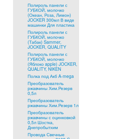
Полироль панели с
ГУБКОЙ, молочко
(Океан, Роза, Лимон)
JOCKER 300мл В виде
машинки Для пластика
Полироль панели с
ГУБКОЙ, молочко
(Табак) Sammer,
JOCKER, QUALITY
Полироль панели с
ГУБКОЙ, молочко
(Яблоко apple) JOCKER,
QUALITY, NIKEN
Полка под Акб A-mega
Преобразователь
ржавчины Хим.Резерв
0,5л
Преобразователь
ржавчины Хим.Резерв 1л
Преобразователь
ржавчины с оцинковкой
0,5л Шостка,
Днепробытхим
Провода Свечные