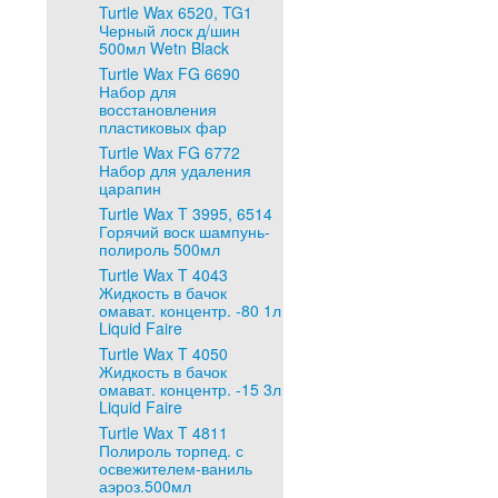
Turtle Wax 6520, TG1
Черный лоск д/шин
500мл Wetn Black
Turtle Wax FG 6690
Набор для
восстановления
пластиковых фар
Turtle Wax FG 6772
Набор для удаления
царапин
Turtle Wax T 3995, 6514
Горячий воск шампунь-
полироль 500мл
Turtle Wax T 4043
Жидкость в бачок
омават. концентр. -80 1л
Liquid Faire
Turtle Wax T 4050
Жидкость в бачок
омават. концентр. -15 3л
Liquid Faire
Turtle Wax T 4811
Полироль торпед. с
освежителем-ваниль
аэроз.500мл