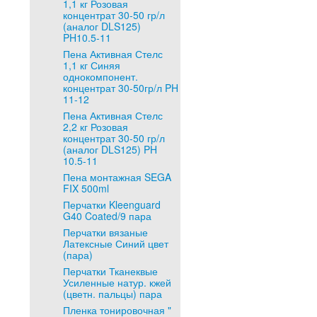
1,1 кг Розовая
концентрат 30-50 гр/л
(аналог DLS125)
PH10.5-11
Пена Активная Стелс
1,1 кг Синяя
однокомпонент.
концентрат 30-50гр/л PH
11-12
Пена Активная Стелс
2,2 кг Розовая
концентрат 30-50 гр/л
(аналог DLS125) PH
10.5-11
Пена монтажная SEGA
FIX 500ml
Перчатки Kleenguard
G40 Coated/9 пара
Перчатки вязаные
Латексные Синий цвет
(пара)
Перчатки Тканеквые
Усиленные натур. кжей
(цветн. пальцы) пара
Пленка тонировочная "