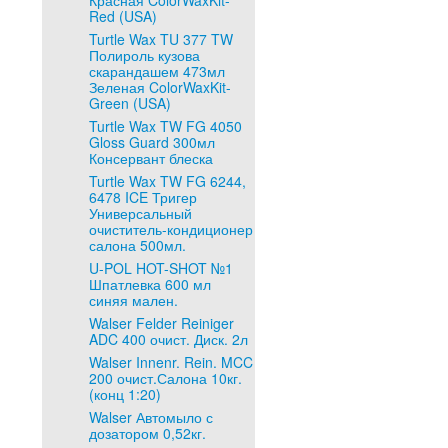
Красная ColorWaxKit-
Red (USA)
Turtle Wax TU 377 TW
Полироль кузова
скарандашем 473мл
Зеленая ColorWaxKit-
Green (USA)
Turtle Wax TW FG 4050
Gloss Guard 300мл
Консервант блеска
Turtle Wax TW FG 6244,
6478 ICE Тригер
Универсальный
очиститель-кондиционер
салона 500мл.
U-POL HOT-SHOT №1
Шпатлевка 600 мл
синяя мален.
Walser Felder Reiniger
ADC 400 очист. Диск. 2л
Walser Innenr. Rein. MCC
200 очист.Салона 10кг.
(конц 1:20)
Walser Автомыло с
дозатором 0,52кг.