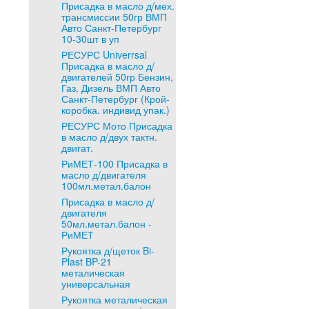
Присадка в масло д/мех.
трансмиссии 50гр ВМП
Авто Санкт-Петербург
10-30шт в уп
РЕСУРС Univerrsal
Присадка в масло д/
двигателей 50гр Бензин,
Газ, Дизель ВМП Авто
Санкт-Петербург (Крой-
коробка. индивид упак.)
РЕСУРС Мото Присадка
в масло д/двух тактн.
двигат.
РиМЕТ-100 Присадка в
масло д/двигателя
100мл.метал.балон
Присадка в масло д/
двигателя
50мл.метал.балон -
РиМЕТ
Рукоятка д/щеток Bi-
Plast BP-21
металическая
универсальная
Рукоятка металическая