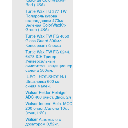
Красная ColorWaxKit-
Red (USA)
Turtle Wax TU 377 TW
Полироль кузова
скарандашем 473мл
Зеленая ColorWaxKit-
Green (USA)
Turtle Wax TW FG 4050
Gloss Guard 300мл
Консервант блеска
Turtle Wax TW FG 6244,
6478 ICE Тригер
Универсальный
очиститель-кондиционер
салона 500мл.
U-POL HOT-SHOT №1
Шпатлевка 600 мл
синяя мален.
Walser Felder Reiniger
ADC 400 очист. Диск. 2л
Walser Innenr. Rein. MCC
200 очист.Салона 10кг.
(конц 1:20)
Walser Автомыло с
дозатором 0,52кг.