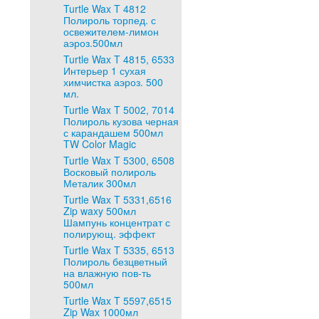
Turtle Wax T 4812
Полироль торпед. с
освежителем-лимон
аэроз.500мл
Turtle Wax T 4815, 6533
Интерьер 1 сухая
химчистка аэроз. 500
мл.
Turtle Wax T 5002, 7014
Полироль кузова черная
с карандашем 500мл
TW Color Magic
Turtle Wax T 5300, 6508
Восковый полироль
Металик 300мл
Turtle Wax T 5331,6516
Zip waxy 500мл
Шампунь концентрат с
полирующ. эффект
Turtle Wax T 5335, 6513
Полироль безцветный
на влажную пов-ть
500мл
Turtle Wax T 5597,6515
Zip Wax 1000мл