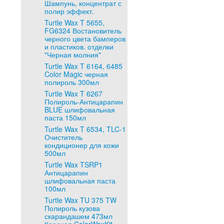
Шампунь, концентрат с
полир эффект.
Turtle Wax T 5655,
FG6324 Востановитель
черного цвета бамперов
и пластиков. отделки
"Черная молния"
Turtle Wax T 6164, 6485
Color Magic черная
полироль 300мл
Turtle Wax T 6267
Полироль-Антицарапин
BLUE шлифовальная
паста 150мл
Turtle Wax T 6534, TLC-1
Очиститель
кондиционер для кожи
500мл
Turtle Wax TSRP1
Антицарапин
шлифовальная паста
100мл
Turtle Wax TU 375 TW
Полироль кузова
скарандашем 473мл