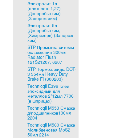
Электролит 1л
(плотность 1,27)
(Днепробытхим)
(Запорож-хим)
Электролит 5л
(Днепробытхим,
(Химрезерв) (Запорож-
хим)
STP Промывка ситемы
охлаждения 300мл
Radiator Flush
121S21207, 6207
STP Тормоз. жидк. DOT-
3 354мл Heavy Duty
Brake Fl (300203)
Technicqll E396 Клей
эпоксидный для
металлов 2*12мл 7706
(в шприцах)
Technicqll M553 Смазка
д/подшипников100мл
2204
Technicqll M560 Смазка
Молибденовая MoS2
50мл 2214