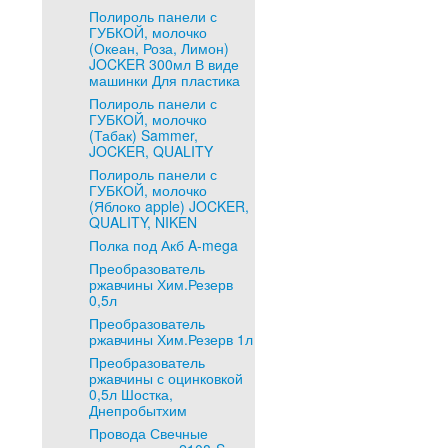
Полироль панели с
ГУБКОЙ, молочко
(Океан, Роза, Лимон)
JOCKER 300мл В виде
машинки Для пластика
Полироль панели с
ГУБКОЙ, молочко
(Табак) Sammer,
JOCKER, QUALITY
Полироль панели с
ГУБКОЙ, молочко
(Яблоко apple) JOCKER,
QUALITY, NIKEN
Полка под Акб A-mega
Преобразователь
ржавчины Хим.Резерв
0,5л
Преобразователь
ржавчины Хим.Резерв 1л
Преобразователь
ржавчины с оцинковкой
0,5л Шостка,
Днепробытхим
Провода Свечные