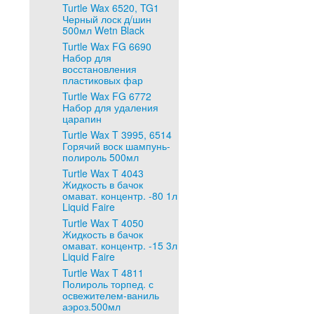
Turtle Wax 6520, TG1
Черный лоск д/шин
500мл Wetn Black
Turtle Wax FG 6690
Набор для
восстановления
пластиковых фар
Turtle Wax FG 6772
Набор для удаления
царапин
Turtle Wax T 3995, 6514
Горячий воск шампунь-
полироль 500мл
Turtle Wax T 4043
Жидкость в бачок
омават. концентр. -80 1л
Liquid Faire
Turtle Wax T 4050
Жидкость в бачок
омават. концентр. -15 3л
Liquid Faire
Turtle Wax T 4811
Полироль торпед. с
освежителем-ваниль
аэроз.500мл