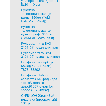
универсальная д/щеток
№20 110 см
Рукоятка
телескопическая д/
щетки 150см (ToM-
PaR;Maxi-Plast))
Рукоятка
телескопическая д/
щетки проф. 300 см
(ToM-PaR,Maxi-Plast)
Рулевыая тяга ВАЗ
2101-07 левая длинная
Рулевыая тяга ВАЗ
2101-07 правая длинная
Салфетка-абсорбер
Квикдрай (68*43см)
7876, 63202
Салфетки Набор
салфеток Микрофибра
4шт д/ухода за
авто.91007 Clean for
speed (ш.к.70362)
СИЛИКОН Жидкий д/
пластика (прозрачный)
100гр