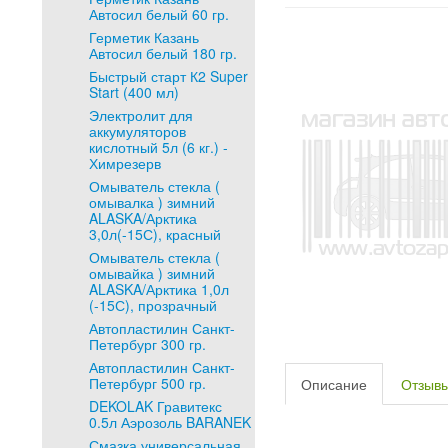
Автосил белый 60 гр.
Герметик Казань
Автосил белый 180 гр.
Быстрый старт К2 Super
Start (400 мл)
Электролит для
аккумуляторов
кислотный 5л (6 кг.) -
Химрезерв
Омыватель стекла (
омывалка ) зимний
ALASKA/Арктика
3,0л(-15С), красный
Омыватель стекла (
омывайка ) зимний
ALASKA/Арктика 1,0л
(-15С), прозрачный
Автопластилин Санкт-
Петербург 300 гр.
Автопластилин Санкт-
Петербург 500 гр.
Описание
Отзыв
DEKOLAK Гравитекс
0.5л Аэрозоль BARANEK
Смазка универсальная