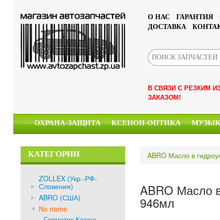
О НАС
ГАРАНТИЯ
ДОСТАВКА
КОНТА
В СВЯЗИ С РЕЗКИМ 
ЗАКАЗОМ!
ОХРАНА-ЗАЩИТА
КСЕНОН-ОПТИКА
МУЗЫ
КАТЕГОРИИ
ABRO Масло в гидроус
ZOLLEX (Укр.-РФ-
Словения)
ABRO Масло в 
ABRO (США)
946мл
No name
Герметик Казань