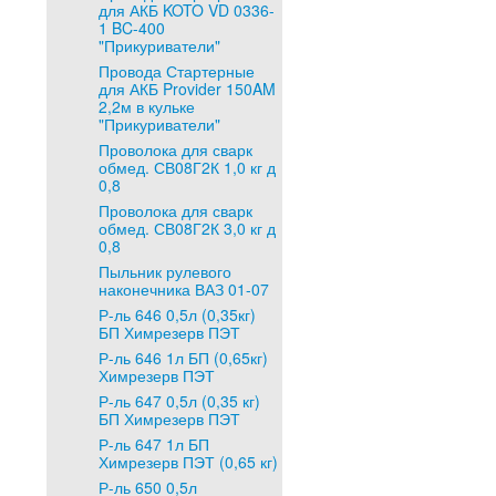
для АКБ KOTO VD 0336-
1 BC-400
"Прикуриватели"
Провода Стартерные
для АКБ Provider 150AM
2,2м в кульке
"Прикуриватели"
Проволока для сварк
обмед. СВ08Г2К 1,0 кг д
0,8
Проволока для сварк
обмед. СВ08Г2К 3,0 кг д
0,8
Пыльник рулевого
наконечника ВАЗ 01-07
Р-ль 646 0,5л (0,35кг)
БП Химрезерв ПЭТ
Р-ль 646 1л БП (0,65кг)
Химрезерв ПЭТ
Р-ль 647 0,5л (0,35 кг)
БП Химрезерв ПЭТ
Р-ль 647 1л БП
Химрезерв ПЭТ (0,65 кг)
Р-ль 650 0,5л