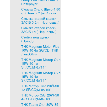
Петербург
Смазка Стелс Шрус-4 80
гр (Пакет) Уфа Россия
Смывка старой краски
ЗАСІБ 0.5л ( Черновцы.)
Смывка старой краски
ЗАСІБ 1л ( Черновцы.)
Стойка под щетки
(Прайд)
ТНК Magnum Motor Plus
10W-40 4л SG/CD (ТНК
ЛюксОйл)
ТНК Magnum Мотор Ойл
15W-40 1л
SF/CC;М-6з/14Г
ТНК Magnum Мотор Ойл
15W-40 4л
SF/CC;М-6з/14Г
ТНК Мотор Ойл 20W-50
1л SF/CC;М-8з/16Г
ТНК Мотор Ойл 20W-50
4л SF/CC;М-8з/16Г
ТНК Транс Ойл 80W-85