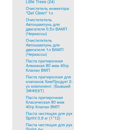
Little Trees (24)
Очиститель инжектора
"Get Cleen" 1л
Очистититель
Автошампунь для
двигателя 0,5л ВАМП
(Черкассы)
Очистититель
Автошампунь для
двигателя 1л ВАМП
(Черкассы)
Паста притирочная
Алмазная 80 мкм 40гр
Клапан ВМП
Паста притирочная для
клапанов ХимПродукт 2-
ух компонент. (Бывший
ЭФФЕКТ)
Паста притирочная
Класическая 80 мкм
40гр Клапан ВМП
Паста чистящая для рук
Sprint 0,9 кг (1*12)
Паста чистящая для рук
Sprint 4кг