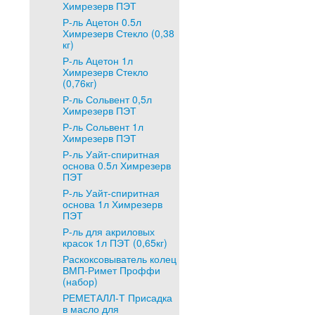
Химрезерв ПЭТ
Р-ль Ацетон 0.5л
Химрезерв Стекло (0,38
кг)
Р-ль Ацетон 1л
Химрезерв Стекло
(0,76кг)
Р-ль Сольвент 0,5л
Химрезерв ПЭТ
Р-ль Сольвент 1л
Химрезерв ПЭТ
Р-ль Уайт-спиритная
основа 0.5л Химрезерв
ПЭТ
Р-ль Уайт-спиритная
основа 1л Химрезерв
ПЭТ
Р-ль для акриловых
красок 1л ПЭТ (0,65кг)
Раскоксовыватель колец
ВМП-Римет Проффи
(набор)
РЕМЕТАЛЛ-Т Присадка
в масло для