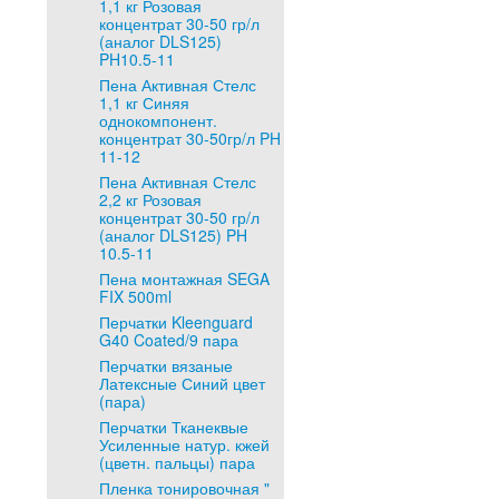
1,1 кг Розовая
концентрат 30-50 гр/л
(аналог DLS125)
PH10.5-11
Пена Активная Стелс
1,1 кг Синяя
однокомпонент.
концентрат 30-50гр/л PH
11-12
Пена Активная Стелс
2,2 кг Розовая
концентрат 30-50 гр/л
(аналог DLS125) PH
10.5-11
Пена монтажная SEGA
FIX 500ml
Перчатки Kleenguard
G40 Coated/9 пара
Перчатки вязаные
Латексные Синий цвет
(пара)
Перчатки Тканеквые
Усиленные натур. кжей
(цветн. пальцы) пара
Пленка тонировочная "