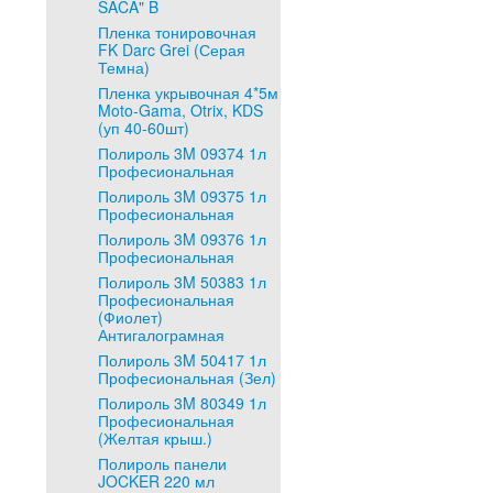
SACA" B
Пленка тонировочная
FK Darc Grei (Серая
Темна)
Пленка укрывочная 4*5м
Moto-Gama, Otrix, KDS
(уп 40-60шт)
Полироль 3M 09374 1л
Професиональная
Полироль 3M 09375 1л
Професиональная
Полироль 3M 09376 1л
Професиональная
Полироль 3M 50383 1л
Професиональная
(Фиолет)
Антигалограмная
Полироль 3M 50417 1л
Професиональная (Зел)
Полироль 3M 80349 1л
Професиональная
(Желтая крыш.)
Полироль панели
JOCKER 220 мл