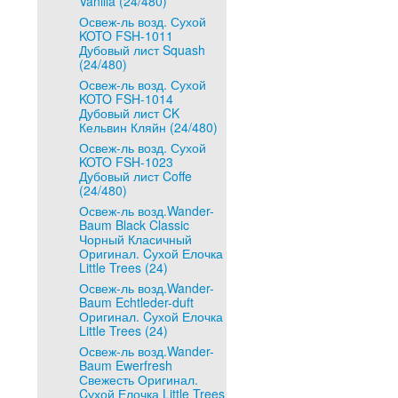
Vanilla (24/480)
Освеж-ль возд. Сухой
KOTO FSH-1011
Дубовый лист Squash
(24/480)
Освеж-ль возд. Сухой
KOTO FSH-1014
Дубовый лист CK
Кельвин Кляйн (24/480)
Освеж-ль возд. Сухой
KOTO FSH-1023
Дубовый лист Coffe
(24/480)
Освеж-ль возд.Wander-
Baum Black Classic
Чорный Класичный
Оригинал. Cухой Елочка
Little Trees (24)
Освеж-ль возд.Wander-
Baum Echtleder-duft
Оригинал. Cухой Елочка
Little Trees (24)
Освеж-ль возд.Wander-
Baum Ewerfresh
Свежесть Оригинал.
Cухой Елочка Little Trees