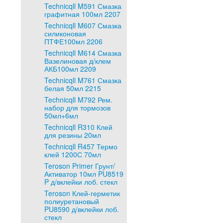
Technicqll M591 Смазка
графитная 100мл 2207
Technicqll M607 Смазка
силиконовая
ПТФЕ100мл 2206
Technicqll M614 Смазка
Вазелиновая д/клем
АКБ100мл 2209
Technicqll M761 Смазка
белая 50мл 2215
Technicqll M792 Рем.
набор для тормозов
50мл+6мл
Technicqll R310 Клей
для резины 20мл
Technicqll R457 Термо
клей 1200С 70мл
Teroson Primer Грунт/
Активатор 10мл PU8519
P д/вклейки лоб. стекл
Teroson Клей-герметик
полиуретановый
PU8590 д/вклейки лоб.
стекл