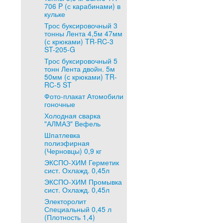
706 P (с карабинами) в
кульке
Трос буксировочный 3
тонны Лента 4,5м 47мм
(с крюками) TR-RC-3
ST-205-G
Трос буксировочный 5
тонн Лента двойн. 5м
50мм (с крюками) TR-
RC-5 ST
Фото-плакат Атомобили
гоночные
Холодная сварка
"АЛМАЗ" Вефель
Шпатлевка
полиэфирная
(Черновцы) 0,9 кг
ЭКСПО-ХИМ Герметик
сист. Охлажд. 0,45л
ЭКСПО-ХИМ Промывка
сист. Охлажд. 0,45л
Электоролит
Специальный 0,45 л
(Плотность 1,4)