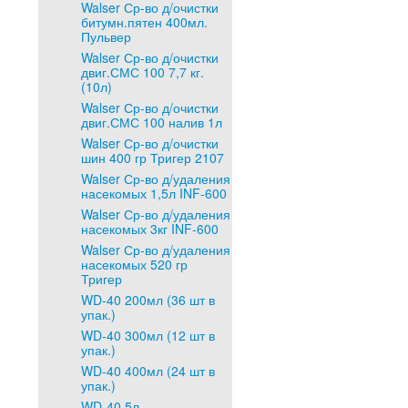
Walser Ср-во д/очистки
битумн.пятен 400мл.
Пульвер
Walser Ср-во д/очистки
двиг.СМС 100 7,7 кг.
(10л)
Walser Ср-во д/очистки
двиг.СМС 100 налив 1л
Walser Ср-во д/очистки
шин 400 гр Тригер 2107
Walser Ср-во д/удаления
насекомых 1,5л INF-600
Walser Ср-во д/удаления
насекомых 3кг INF-600
Walser Ср-во д/удаления
насекомых 520 гр
Тригер
WD-40 200мл (36 шт в
упак.)
WD-40 300мл (12 шт в
упак.)
WD-40 400мл (24 шт в
упак.)
WD-40 5л