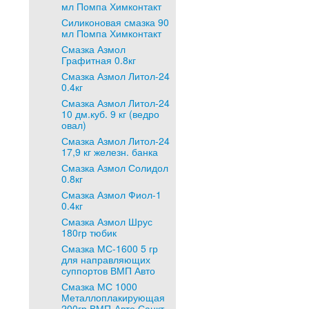
мл Помпа Химконтакт
Силиконовая смазка 90
мл Помпа Химконтакт
Смазка Азмол
Графитная 0.8кг
Смазка Азмол Литол-24
0.4кг
Смазка Азмол Литол-24
10 дм.куб. 9 кг (ведро
овал)
Смазка Азмол Литол-24
17,9 кг железн. банка
Смазка Азмол Солидол
0.8кг
Смазка Азмол Фиол-1
0.4кг
Смазка Азмол Шрус
180гр тюбик
Смазка МС-1600 5 гр
для направляющих
суппортов ВМП Авто
Смазка МС 1000
Металлоплакирующая
200гр ВМП-Авто Санкт-