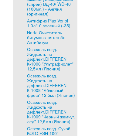
(спрей) ВД-40/ WD-40
(100мл.) - Англия
(оригинал)
Антифриз Plax Venol
1,0л/10 зеленый (-35)
Nerta Очиститель
битумных пятен 5л -
Антибитум
Освеж-ль возд.
Жидкость на
дефлект.DIFFEREN
К-1006 "Ультрафиолет"
12,5мл (Япония)
Освеж-ль возд.
Жидкость на
дефлект.DIFFEREN
К-1008 "Яблочный
фреш" 12,5мл (Япония)
Освеж-ль возд.
Жидкость на
дефлект.DIFFEREN
К-1009 "Черный жемчуг,
лед" 12,5мл (Япония)
Освеж-ль возд. Сухой
KOTO FSH-1001