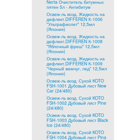
Nerta Очиститель битумных
пятен 5л - Антибитум
Освеж-ль возд. Жидкость на
дефлект.DIFFEREN К-1006
"Ультрафиолет" 12,5мл
(Япония)
Освеж-ль возд. Жидкость на
дефлект.DIFFEREN К-1008
"Яблочный фреш" 12,5мл
(Япония)
Освеж-ль возд. Жидкость на
дефлект.DIFFEREN К-1009
"Черный жемчуг, лед" 12,5мл
(Япония)
Освеж-ль возд. Сухой KOTO
FSH-1001 Дубовый лист New
Car (24/480)
Освеж-ль возд. Сухой KOTO
FSH-1002 Дубовый лист Pine
(24/480)
Освеж-ль возд. Сухой KOTO
FSH-1003 Дубовый лист Black
Ice (24/480)
Освеж-ль возд. Сухой KOTO
FSH-1004 Дубовый лист Pina