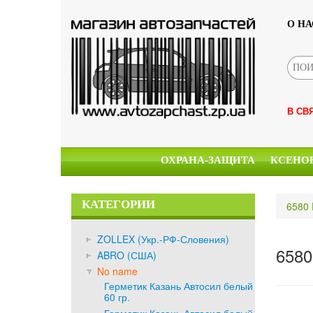
О НА
В СВ
ОХРАНА-ЗАЩИТА
КСЕНО
КАТЕГОРИИ
6580 
ZOLLEX (Укр.-РФ-Словения)
6580
ABRO (США)
No name
Герметик Казань Автосил белый
60 гр.