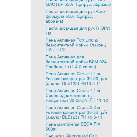
МАСТЕР 550г. (цитрус, абразив)
Паста чистящая для рук Авто-
формула 550г. (цитрус,
абразив)
Паста чистящая для рук ГЛОРИ
1кг.
Пена Активная Top Line д/
безконтактной мойки 1л (конц
1:6 - 1:10)
Пена Активная для
безконтактной мойки БЛМ 024
Пробник 1л (1:4-5 синяя)
Пена Активная Стелс 1,1 кг
Розовая концентрат 30-50 гр/л
(аналог DLS125) PH10.5-11
Пена Активная Стелс 1,1 кг
Синяя однокомпонент.
концентрат 30-50гр/л PH 11-12
Пена Активная Стелс 2,2 кг
Розовая концентрат 30-50 гр/л
(аналог DLS125) PH 10.5-11
Пена монтажная SEGA FIX
500ml
Перчатки Kleenguard G40