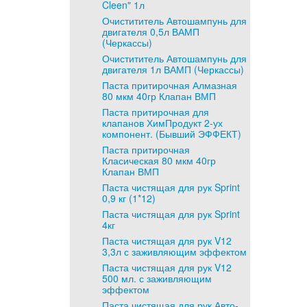
Cleen" 1л
Очистититель Автошампунь для
двигателя 0,5л ВАМП
(Черкассы)
Очистититель Автошампунь для
двигателя 1л ВАМП (Черкассы)
Паста притирочная Алмазная
80 мкм 40гр Клапан ВМП
Паста притирочная для
клапанов ХимПродукт 2-ух
компонент. (Бывший ЭФФЕКТ)
Паста притирочная
Класическая 80 мкм 40гр
Клапан ВМП
Паста чистящая для рук Sprint
0,9 кг (1*12)
Паста чистящая для рук Sprint
4кг
Паста чистящая для рук V12
3,3л с заживляющим эффектом
Паста чистящая для рук V12
500 мл. с заживляющим
эффектом
Паста чистящая для рук Авто-