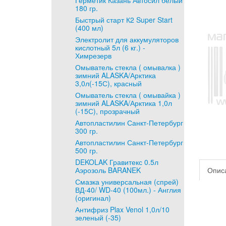
Герметик Казань Автосил белый
180 гр.
Быстрый старт К2 Super Start
(400 мл)
Электролит для аккумуляторов
кислотный 5л (6 кг.) -
Химрезерв
Омыватель стекла ( омывалка )
зимний ALASKA/Арктика
3,0л(-15С), красный
Омыватель стекла ( омывайка )
зимний ALASKA/Арктика 1,0л
(-15С), прозрачный
Автопластилин Санкт-Петербург
300 гр.
Автопластилин Санкт-Петербург
500 гр.
DEKOLAK Гравитекс 0.5л
Аэрозоль BARANEK
Опис
Смазка универсальная (спрей)
ВД-40/ WD-40 (100мл.) - Англия
(оригинал)
Антифриз Plax Venol 1,0л/10
зеленый (-35)