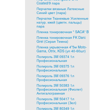
Coated/9 пара
Перчатки вязаные Латексные
Синий цвет (пара)
Перчатки Тканеквые Усиленные
натур. кжей (цветн. пальцы)
пара
Пленка тонировочная " SACA" B
Пленка тонировочная FK Darc
Grei (Серая Темна)
Пленка укрывочная 4*5м Moto-
Gama, Otrix, KDS (уп 40-60шт)
Полироль 3M 09374 1л
Професиональная
Полироль 3M 09375 1л
Професиональная
Полироль 3M 09376 1л
Професиональная
Полироль 3M 50383 1л
Професиональная (Фиолет)
Антигалограмная
Полироль 3M 50417 1л
Професиональная (Зел)
Полироль 3M 80349 1л