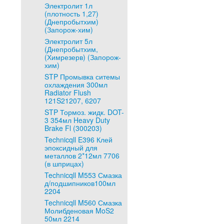
Электролит 1л
(плотность 1,27)
(Днепробытхим)
(Запорож-хим)
Электролит 5л
(Днепробытхим,
(Химрезерв) (Запорож-
хим)
STP Промывка ситемы
охлаждения 300мл
Radiator Flush
121S21207, 6207
STP Тормоз. жидк. DOT-
3 354мл Heavy Duty
Brake Fl (300203)
Technicqll E396 Клей
эпоксидный для
металлов 2*12мл 7706
(в шприцах)
Technicqll M553 Смазка
д/подшипников100мл
2204
Technicqll M560 Смазка
Молибденовая MoS2
50мл 2214