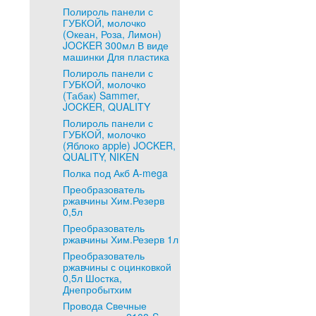
Полироль панели с
ГУБКОЙ, молочко
(Океан, Роза, Лимон)
JOCKER 300мл В виде
машинки Для пластика
Полироль панели с
ГУБКОЙ, молочко
(Табак) Sammer,
JOCKER, QUALITY
Полироль панели с
ГУБКОЙ, молочко
(Яблоко apple) JOCKER,
QUALITY, NIKEN
Полка под Акб A-mega
Преобразователь
ржавчины Хим.Резерв
0,5л
Преобразователь
ржавчины Хим.Резерв 1л
Преобразователь
ржавчины с оцинковкой
0,5л Шостка,
Днепробытхим
Провода Свечные