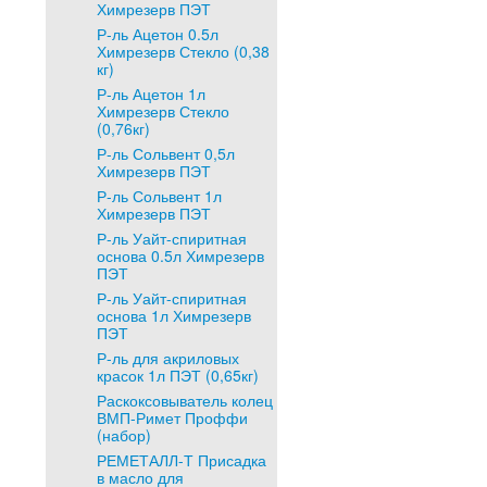
Химрезерв ПЭТ
Р-ль Ацетон 0.5л
Химрезерв Стекло (0,38
кг)
Р-ль Ацетон 1л
Химрезерв Стекло
(0,76кг)
Р-ль Сольвент 0,5л
Химрезерв ПЭТ
Р-ль Сольвент 1л
Химрезерв ПЭТ
Р-ль Уайт-спиритная
основа 0.5л Химрезерв
ПЭТ
Р-ль Уайт-спиритная
основа 1л Химрезерв
ПЭТ
Р-ль для акриловых
красок 1л ПЭТ (0,65кг)
Раскоксовыватель колец
ВМП-Римет Проффи
(набор)
РЕМЕТАЛЛ-Т Присадка
в масло для