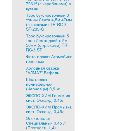
706 P (с карабинами) в
кульке
Трос буксировочный 3
тонны Лента 4,5м 47мм
(с крюками) TR-RC-3
ST-205-G
Трос буксировочный 5
тонн Лента двойн. 5м
50мм (с крюками) TR-
RC-5 ST
Фото-плакат Атомобили
гоночные
Холодная сварка
"АЛМАЗ" Вефель
Шпатлевка
полиэфирная
(Черновцы) 0,9 кг
ЭКСПО-ХИМ Герметик
сист. Охлажд. 0,45л
ЭКСПО-ХИМ Промывка
сист. Охлажд. 0,45л
Электоролит
Специальный 0,45 л
(Плотность 1,4)