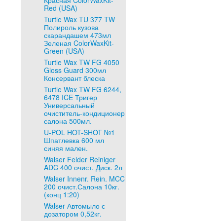
Красная ColorWaxKit-
Red (USA)
Turtle Wax TU 377 TW
Полироль кузова
скарандашем 473мл
Зеленая ColorWaxKit-
Green (USA)
Turtle Wax TW FG 4050
Gloss Guard 300мл
Консервант блеска
Turtle Wax TW FG 6244,
6478 ICE Тригер
Универсальный
очиститель-кондиционер
салона 500мл.
U-POL HOT-SHOT №1
Шпатлевка 600 мл
синяя мален.
Walser Felder Reiniger
ADC 400 очист. Диск. 2л
Walser Innenr. Rein. MCC
200 очист.Салона 10кг.
(конц 1:20)
Walser Автомыло с
дозатором 0,52кг.