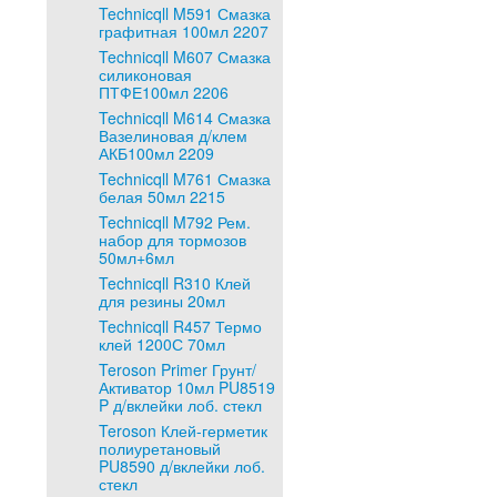
Technicqll M591 Смазка
графитная 100мл 2207
Technicqll M607 Смазка
силиконовая
ПТФЕ100мл 2206
Technicqll M614 Смазка
Вазелиновая д/клем
АКБ100мл 2209
Technicqll M761 Смазка
белая 50мл 2215
Technicqll M792 Рем.
набор для тормозов
50мл+6мл
Technicqll R310 Клей
для резины 20мл
Technicqll R457 Термо
клей 1200С 70мл
Teroson Primer Грунт/
Активатор 10мл PU8519
P д/вклейки лоб. стекл
Teroson Клей-герметик
полиуретановый
PU8590 д/вклейки лоб.
стекл