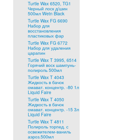
Turtle Wax 6520, TG1
Черный лоск д/шин
500мл Wetn Black
Turtle Wax FG 6690
Набор для
восстановления
пластиковых фар
Turtle Wax FG 6772
Набор для удаления
царапин
Turtle Wax T 3995, 6514
Горячий воск шампунь-
полироль 500мл
Turtle Wax T 4043
Жидкость в бачок
омават. концентр. -80 1л
Liquid Faire
Turtle Wax T 4050
Жидкость в бачок
омават. концентр. -15 3л
Liquid Faire
Turtle Wax T 4811
Полироль торпед. с
освежителем-ваниль
аэроз.500мл