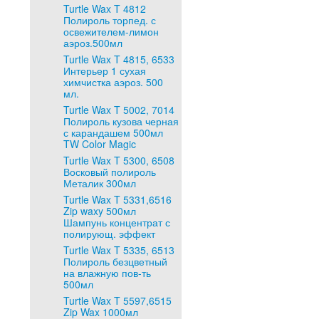
Turtle Wax T 4812
Полироль торпед. с
освежителем-лимон
аэроз.500мл
Turtle Wax T 4815, 6533
Интерьер 1 сухая
химчистка аэроз. 500
мл.
Turtle Wax T 5002, 7014
Полироль кузова черная
с карандашем 500мл
TW Color Magic
Turtle Wax T 5300, 6508
Восковый полироль
Металик 300мл
Turtle Wax T 5331,6516
Zip waxy 500мл
Шампунь концентрат с
полирующ. эффект
Turtle Wax T 5335, 6513
Полироль безцветный
на влажную пов-ть
500мл
Turtle Wax T 5597,6515
Zip Wax 1000мл