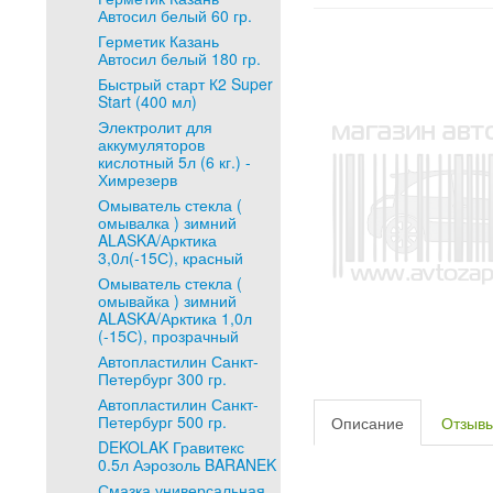
Автосил белый 60 гр.
Герметик Казань
Автосил белый 180 гр.
Быстрый старт К2 Super
Start (400 мл)
Электролит для
аккумуляторов
кислотный 5л (6 кг.) -
Химрезерв
Омыватель стекла (
омывалка ) зимний
ALASKA/Арктика
3,0л(-15С), красный
Омыватель стекла (
омывайка ) зимний
ALASKA/Арктика 1,0л
(-15С), прозрачный
Автопластилин Санкт-
Петербург 300 гр.
Автопластилин Санкт-
Петербург 500 гр.
Описание
Отзыв
DEKOLAK Гравитекс
0.5л Аэрозоль BARANEK
Смазка универсальная