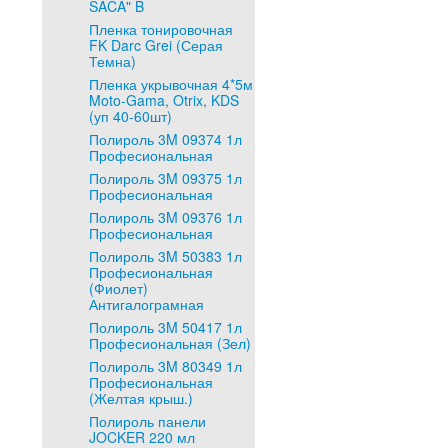
SACA" B
Пленка тонировочная
FK Darc Grei (Серая
Темна)
Пленка укрывочная 4*5м
Moto-Gama, Otrix, KDS
(уп 40-60шт)
Полироль 3M 09374 1л
Професиональная
Полироль 3M 09375 1л
Професиональная
Полироль 3M 09376 1л
Професиональная
Полироль 3M 50383 1л
Професиональная
(Фиолет)
Антигалограмная
Полироль 3M 50417 1л
Професиональная (Зел)
Полироль 3M 80349 1л
Професиональная
(Желтая крыш.)
Полироль панели
JOCKER 220 мл