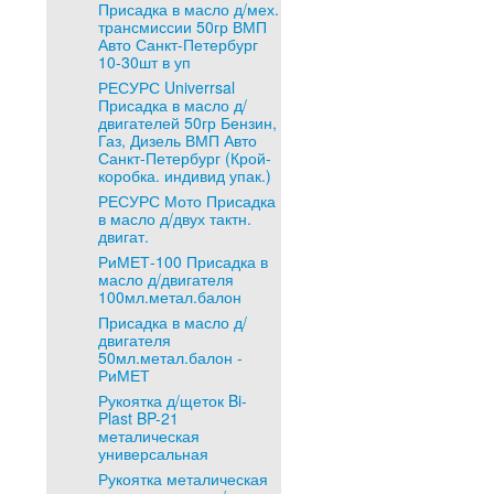
Присадка в масло д/мех.
трансмиссии 50гр ВМП
Авто Санкт-Петербург
10-30шт в уп
РЕСУРС Univerrsal
Присадка в масло д/
двигателей 50гр Бензин,
Газ, Дизель ВМП Авто
Санкт-Петербург (Крой-
коробка. индивид упак.)
РЕСУРС Мото Присадка
в масло д/двух тактн.
двигат.
РиМЕТ-100 Присадка в
масло д/двигателя
100мл.метал.балон
Присадка в масло д/
двигателя
50мл.метал.балон -
РиМЕТ
Рукоятка д/щеток Bi-
Plast BP-21
металическая
универсальная
Рукоятка металическая