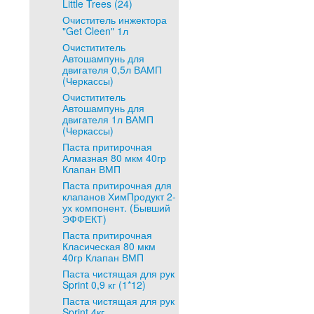
Little Trees (24)
Очиститель инжектора
"Get Cleen" 1л
Очистититель
Автошампунь для
двигателя 0,5л ВАМП
(Черкассы)
Очистититель
Автошампунь для
двигателя 1л ВАМП
(Черкассы)
Паста притирочная
Алмазная 80 мкм 40гр
Клапан ВМП
Паста притирочная для
клапанов ХимПродукт 2-
ух компонент. (Бывший
ЭФФЕКТ)
Паста притирочная
Класическая 80 мкм
40гр Клапан ВМП
Паста чистящая для рук
Sprint 0,9 кг (1*12)
Паста чистящая для рук
Sprint 4кг