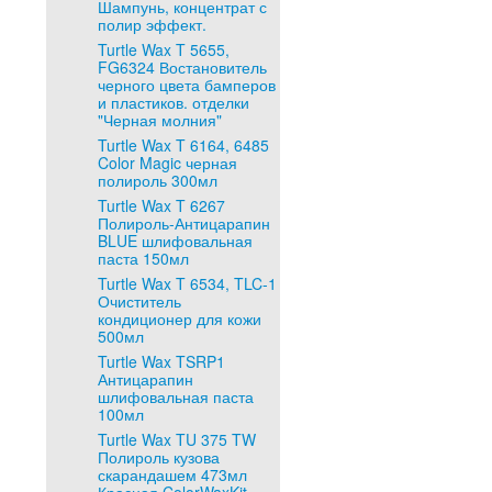
Шампунь, концентрат с
полир эффект.
Turtle Wax T 5655,
FG6324 Востановитель
черного цвета бамперов
и пластиков. отделки
"Черная молния"
Turtle Wax T 6164, 6485
Color Magic черная
полироль 300мл
Turtle Wax T 6267
Полироль-Антицарапин
BLUE шлифовальная
паста 150мл
Turtle Wax T 6534, TLC-1
Очиститель
кондиционер для кожи
500мл
Turtle Wax TSRP1
Антицарапин
шлифовальная паста
100мл
Turtle Wax TU 375 TW
Полироль кузова
скарандашем 473мл