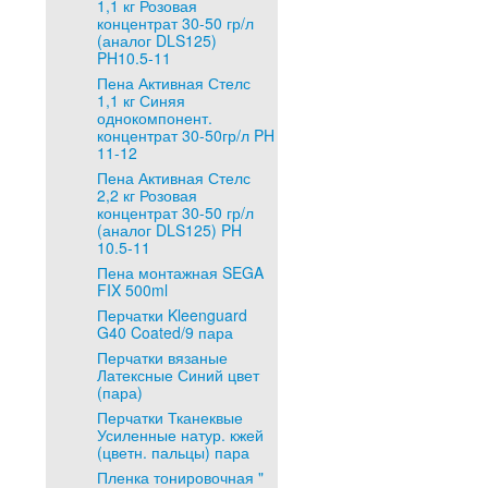
1,1 кг Розовая
концентрат 30-50 гр/л
(аналог DLS125)
PH10.5-11
Пена Активная Стелс
1,1 кг Синяя
однокомпонент.
концентрат 30-50гр/л PH
11-12
Пена Активная Стелс
2,2 кг Розовая
концентрат 30-50 гр/л
(аналог DLS125) PH
10.5-11
Пена монтажная SEGA
FIX 500ml
Перчатки Kleenguard
G40 Coated/9 пара
Перчатки вязаные
Латексные Синий цвет
(пара)
Перчатки Тканеквые
Усиленные натур. кжей
(цветн. пальцы) пара
Пленка тонировочная "