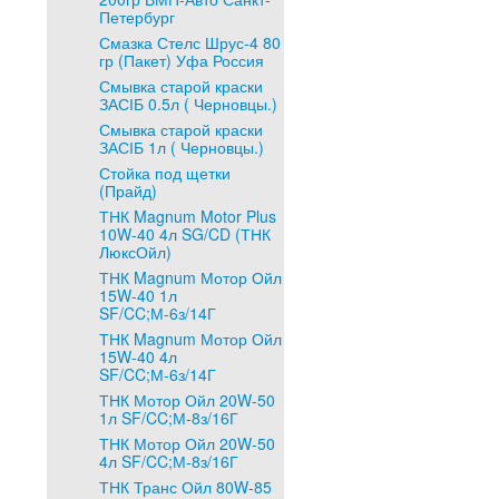
Петербург
Смазка Стелс Шрус-4 80
гр (Пакет) Уфа Россия
Смывка старой краски
ЗАСІБ 0.5л ( Черновцы.)
Смывка старой краски
ЗАСІБ 1л ( Черновцы.)
Стойка под щетки
(Прайд)
ТНК Magnum Motor Plus
10W-40 4л SG/CD (ТНК
ЛюксОйл)
ТНК Magnum Мотор Ойл
15W-40 1л
SF/CC;М-6з/14Г
ТНК Magnum Мотор Ойл
15W-40 4л
SF/CC;М-6з/14Г
ТНК Мотор Ойл 20W-50
1л SF/CC;М-8з/16Г
ТНК Мотор Ойл 20W-50
4л SF/CC;М-8з/16Г
ТНК Транс Ойл 80W-85