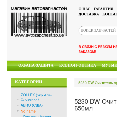
О НАС
ГАРАНТИЯ
ДОСТАВКА
КОНТА
В СВЯЗИ С РЕЗКИМ 
ЗАКАЗОМ!
ОХРАНА-ЗАЩИТА
КСЕНОН-ОПТИКА
МУЗЫ
КАТЕГОРИИ
5230 DW Очититель пр
ZOLLEX (Укр.-РФ-
Словения)
5230 DW Очити
ABRO (США)
650мл
No name
Герметик Казань