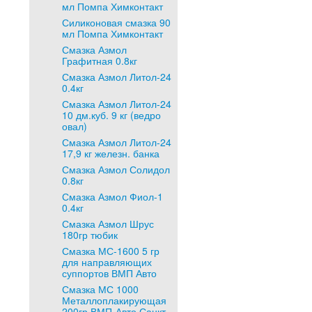
мл Помпа Химконтакт
Силиконовая смазка 90
мл Помпа Химконтакт
Смазка Азмол
Графитная 0.8кг
Смазка Азмол Литол-24
0.4кг
Смазка Азмол Литол-24
10 дм.куб. 9 кг (ведро
овал)
Смазка Азмол Литол-24
17,9 кг железн. банка
Смазка Азмол Солидол
0.8кг
Смазка Азмол Фиол-1
0.4кг
Смазка Азмол Шрус
180гр тюбик
Смазка МС-1600 5 гр
для направляющих
суппортов ВМП Авто
Смазка МС 1000
Металлоплакирующая
200гр ВМП-Авто Санкт-