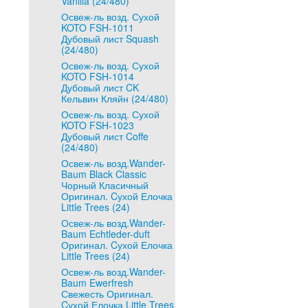
Vanilla (24/480)
Освеж-ль возд. Сухой
KOTO FSH-1011
Дубовый лист Squash
(24/480)
Освеж-ль возд. Сухой
KOTO FSH-1014
Дубовый лист CK
Кельвин Кляйн (24/480)
Освеж-ль возд. Сухой
KOTO FSH-1023
Дубовый лист Coffe
(24/480)
Освеж-ль возд.Wander-
Baum Black Classic
Чорный Класичный
Оригинал. Cухой Елочка
Little Trees (24)
Освеж-ль возд.Wander-
Baum Echtleder-duft
Оригинал. Cухой Елочка
Little Trees (24)
Освеж-ль возд.Wander-
Baum Ewerfresh
Свежесть Оригинал.
Cухой Елочка Little Trees