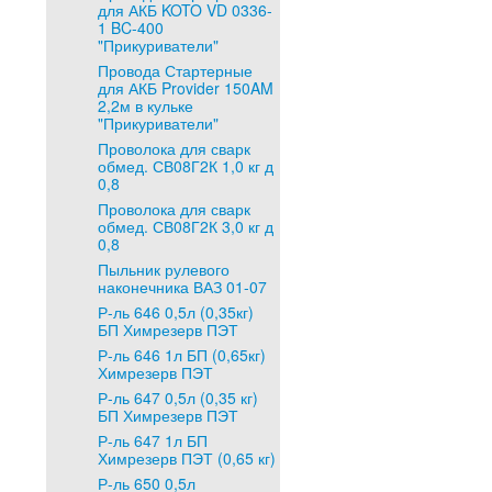
для АКБ KOTO VD 0336-
1 BC-400
"Прикуриватели"
Провода Стартерные
для АКБ Provider 150AM
2,2м в кульке
"Прикуриватели"
Проволока для сварк
обмед. СВ08Г2К 1,0 кг д
0,8
Проволока для сварк
обмед. СВ08Г2К 3,0 кг д
0,8
Пыльник рулевого
наконечника ВАЗ 01-07
Р-ль 646 0,5л (0,35кг)
БП Химрезерв ПЭТ
Р-ль 646 1л БП (0,65кг)
Химрезерв ПЭТ
Р-ль 647 0,5л (0,35 кг)
БП Химрезерв ПЭТ
Р-ль 647 1л БП
Химрезерв ПЭТ (0,65 кг)
Р-ль 650 0,5л