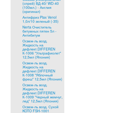
(спрей) ВД-40/ WD-40
(100мл.) - Англия
(оригинал)
Антифриз Plax Venol
1,0л/10 зеленый (-35)
Nerta Очиститель
битумных пятен 5л -
Антибитум
Освеж-ль возд.
Жидкость на
дефлект.DIFFEREN
К-1006 "Ультрафиолет"
12,5мл (Япония)
Освеж-ль возд.
Жидкость на
дефлект.DIFFEREN
К-1008 "Яблочный
фреш" 12,5мл (Япония)
Освеж-ль возд.
Жидкость на
дефлект.DIFFEREN
К-1009 "Черный жемчуг,
лед" 12,5мл (Япония)
Освеж-ль возд. Сухой
KOTO FSH-1001