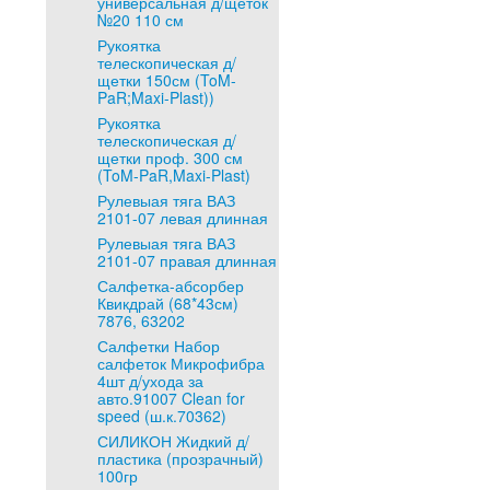
универсальная д/щеток
№20 110 см
Рукоятка
телескопическая д/
щетки 150см (ToM-
PaR;Maxi-Plast))
Рукоятка
телескопическая д/
щетки проф. 300 см
(ToM-PaR,Maxi-Plast)
Рулевыая тяга ВАЗ
2101-07 левая длинная
Рулевыая тяга ВАЗ
2101-07 правая длинная
Салфетка-абсорбер
Квикдрай (68*43см)
7876, 63202
Салфетки Набор
салфеток Микрофибра
4шт д/ухода за
авто.91007 Clean for
speed (ш.к.70362)
СИЛИКОН Жидкий д/
пластика (прозрачный)
100гр