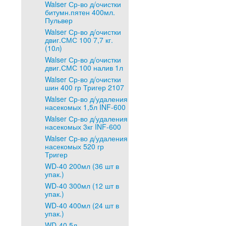
Walser Ср-во д/очистки
битумн.пятен 400мл.
Пульвер
Walser Ср-во д/очистки
двиг.СМС 100 7,7 кг.
(10л)
Walser Ср-во д/очистки
двиг.СМС 100 налив 1л
Walser Ср-во д/очистки
шин 400 гр Тригер 2107
Walser Ср-во д/удаления
насекомых 1,5л INF-600
Walser Ср-во д/удаления
насекомых 3кг INF-600
Walser Ср-во д/удаления
насекомых 520 гр
Тригер
WD-40 200мл (36 шт в
упак.)
WD-40 300мл (12 шт в
упак.)
WD-40 400мл (24 шт в
упак.)
WD-40 5л