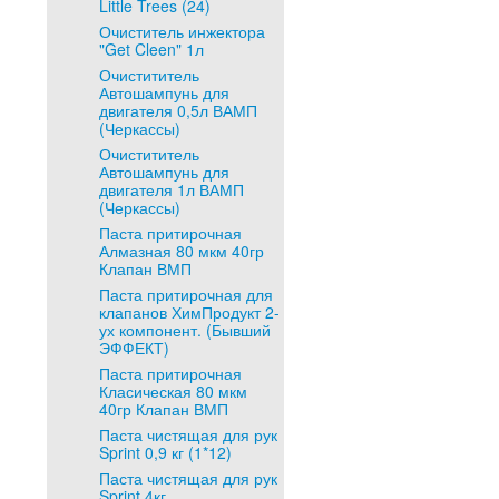
Little Trees (24)
Очиститель инжектора
"Get Cleen" 1л
Очистититель
Автошампунь для
двигателя 0,5л ВАМП
(Черкассы)
Очистититель
Автошампунь для
двигателя 1л ВАМП
(Черкассы)
Паста притирочная
Алмазная 80 мкм 40гр
Клапан ВМП
Паста притирочная для
клапанов ХимПродукт 2-
ух компонент. (Бывший
ЭФФЕКТ)
Паста притирочная
Класическая 80 мкм
40гр Клапан ВМП
Паста чистящая для рук
Sprint 0,9 кг (1*12)
Паста чистящая для рук
Sprint 4кг