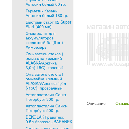
Автосил белый 60 гр.
Герметик Казань
Автосил белый 180 гр.
Быстрый старт К2 Super
Start (400 мл)
Электролит для
аккумуляторов
кислотный 5л (6 кг.) -
Химрезерв
Омыватель стекла (
омывалка ) зимний
ALASKA/Арктика
3,0л(-15С), красный
Омыватель стекла (
омывайка ) зимний
ALASKA/Арктика 1,0л
(-15С), прозрачный
Автопластилин Санкт-
Петербург 300 гр.
Описание
Отзыв
Автопластилин Санкт-
Петербург 500 гр.
DEKOLAK Гравитекс
0.5л Аэрозоль BARANEK
Смазка универсальная