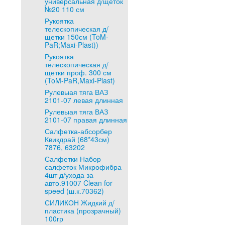
универсальная д/щеток
№20 110 см
Рукоятка
телескопическая д/
щетки 150см (ToM-
PaR;Maxi-Plast))
Рукоятка
телескопическая д/
щетки проф. 300 см
(ToM-PaR,Maxi-Plast)
Рулевыая тяга ВАЗ
2101-07 левая длинная
Рулевыая тяга ВАЗ
2101-07 правая длинная
Салфетка-абсорбер
Квикдрай (68*43см)
7876, 63202
Салфетки Набор
салфеток Микрофибра
4шт д/ухода за
авто.91007 Clean for
speed (ш.к.70362)
СИЛИКОН Жидкий д/
пластика (прозрачный)
100гр