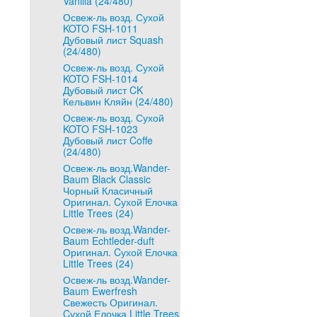
Vanilla (24/480)
Освеж-ль возд. Сухой
KOTO FSH-1011
Дубовый лист Squash
(24/480)
Освеж-ль возд. Сухой
KOTO FSH-1014
Дубовый лист CK
Кельвин Кляйн (24/480)
Освеж-ль возд. Сухой
KOTO FSH-1023
Дубовый лист Coffe
(24/480)
Освеж-ль возд.Wander-
Baum Black Classic
Чорный Класичный
Оригинал. Cухой Елочка
Little Trees (24)
Освеж-ль возд.Wander-
Baum Echtleder-duft
Оригинал. Cухой Елочка
Little Trees (24)
Освеж-ль возд.Wander-
Baum Ewerfresh
Свежесть Оригинал.
Cухой Елочка Little Trees