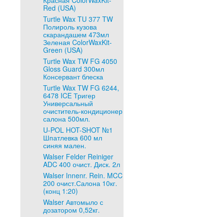
Красная ColorWaxKit-
Red (USA)
Turtle Wax TU 377 TW
Полироль кузова
скарандашем 473мл
Зеленая ColorWaxKit-
Green (USA)
Turtle Wax TW FG 4050
Gloss Guard 300мл
Консервант блеска
Turtle Wax TW FG 6244,
6478 ICE Тригер
Универсальный
очиститель-кондиционер
салона 500мл.
U-POL HOT-SHOT №1
Шпатлевка 600 мл
синяя мален.
Walser Felder Reiniger
ADC 400 очист. Диск. 2л
Walser Innenr. Rein. MCC
200 очист.Салона 10кг.
(конц 1:20)
Walser Автомыло с
дозатором 0,52кг.