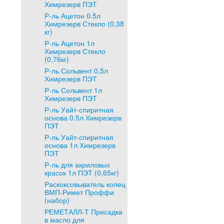
Химрезерв ПЭТ
Р-ль Ацетон 0.5л
Химрезерв Стекло (0,38
кг)
Р-ль Ацетон 1л
Химрезерв Стекло
(0,76кг)
Р-ль Сольвент 0,5л
Химрезерв ПЭТ
Р-ль Сольвент 1л
Химрезерв ПЭТ
Р-ль Уайт-спиритная
основа 0.5л Химрезерв
ПЭТ
Р-ль Уайт-спиритная
основа 1л Химрезерв
ПЭТ
Р-ль для акриловых
красок 1л ПЭТ (0,65кг)
Раскоксовыватель колец
ВМП-Римет Проффи
(набор)
РЕМЕТАЛЛ-Т Присадка
в масло для