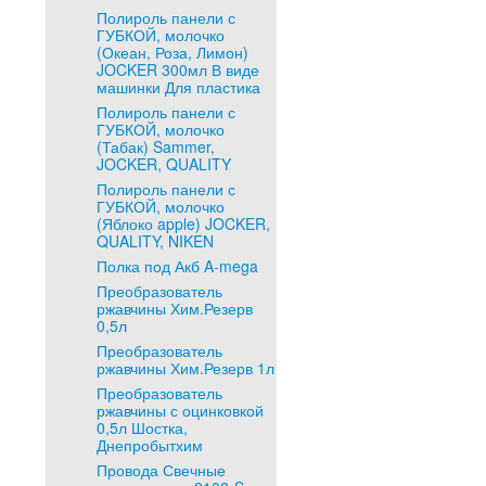
Полироль панели с
ГУБКОЙ, молочко
(Океан, Роза, Лимон)
JOCKER 300мл В виде
машинки Для пластика
Полироль панели с
ГУБКОЙ, молочко
(Табак) Sammer,
JOCKER, QUALITY
Полироль панели с
ГУБКОЙ, молочко
(Яблоко apple) JOCKER,
QUALITY, NIKEN
Полка под Акб A-mega
Преобразователь
ржавчины Хим.Резерв
0,5л
Преобразователь
ржавчины Хим.Резерв 1л
Преобразователь
ржавчины с оцинковкой
0,5л Шостка,
Днепробытхим
Провода Свечные