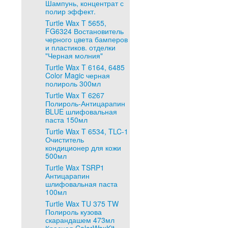
Шампунь, концентрат с
полир эффект.
Turtle Wax T 5655,
FG6324 Востановитель
черного цвета бамперов
и пластиков. отделки
"Черная молния"
Turtle Wax T 6164, 6485
Color Magic черная
полироль 300мл
Turtle Wax T 6267
Полироль-Антицарапин
BLUE шлифовальная
паста 150мл
Turtle Wax T 6534, TLC-1
Очиститель
кондиционер для кожи
500мл
Turtle Wax TSRP1
Антицарапин
шлифовальная паста
100мл
Turtle Wax TU 375 TW
Полироль кузова
скарандашем 473мл