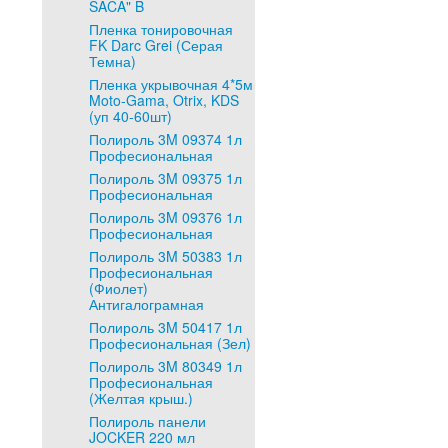
SACA" B
Пленка тонировочная
FK Darc Grei (Серая
Темна)
Пленка укрывочная 4*5м
Moto-Gama, Otrix, KDS
(уп 40-60шт)
Полироль 3M 09374 1л
Професиональная
Полироль 3M 09375 1л
Професиональная
Полироль 3M 09376 1л
Професиональная
Полироль 3M 50383 1л
Професиональная
(Фиолет)
Антигалограмная
Полироль 3M 50417 1л
Професиональная (Зел)
Полироль 3M 80349 1л
Професиональная
(Желтая крыш.)
Полироль панели
JOCKER 220 мл