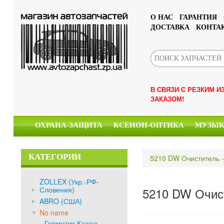
О НАС
ГАРАНТИЯ
ДОСТАВКА
КОНТА
В СВЯЗИ С РЕЗКИМ 
ЗАКАЗОМ!
ОХРАНА-ЗАЩИТА
КСЕНОН-ОПТИКА
МУЗЫ
КАТЕГОРИИ
5210 DW Очиститель 
ZOLLEX (Укр.-РФ-
Словения)
5210 DW Очис
ABRO (США)
No name
Герметик Казань