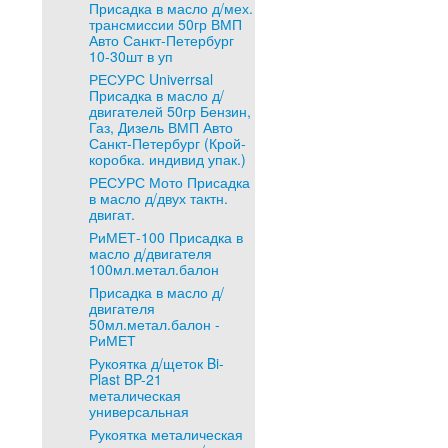
Присадка в масло д/мех.
трансмиссии 50гр ВМП
Авто Санкт-Петербург
10-30шт в уп
РЕСУРС Univerrsal
Присадка в масло д/
двигателей 50гр Бензин,
Газ, Дизель ВМП Авто
Санкт-Петербург (Крой-
коробка. индивид упак.)
РЕСУРС Мото Присадка
в масло д/двух тактн.
двигат.
РиМЕТ-100 Присадка в
масло д/двигателя
100мл.метал.балон
Присадка в масло д/
двигателя
50мл.метал.балон -
РиМЕТ
Рукоятка д/щеток Bi-
Plast BP-21
металическая
универсальная
Рукоятка металическая