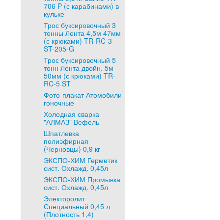
706 P (с карабинами) в
кульке
Трос буксировочный 3
тонны Лента 4,5м 47мм
(с крюками) TR-RC-3
ST-205-G
Трос буксировочный 5
тонн Лента двойн. 5м
50мм (с крюками) TR-
RC-5 ST
Фото-плакат Атомобили
гоночные
Холодная сварка
"АЛМАЗ" Вефель
Шпатлевка
полиэфирная
(Черновцы) 0,9 кг
ЭКСПО-ХИМ Герметик
сист. Охлажд. 0,45л
ЭКСПО-ХИМ Промывка
сист. Охлажд. 0,45л
Электоролит
Специальный 0,45 л
(Плотность 1,4)