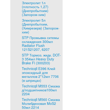
Электролит 1л
(плотность 1,27)
(Днепробытхим)
(Запорож-хим)
Электролит 5л
(Днепробытхим,
(Химрезерв) (Запорож-
хим)
STP Промывка ситемы
охлаждения 300мл
Radiator Flush
121S21207, 6207
STP Тормоз. жидк. DOT-
3 354мл Heavy Duty
Brake Fl (300203)
Technicqll E396 Клей
эпоксидный для
металлов 2*12мл 7706
(в шприцах)
Technicqll M553 Смазка
д/подшипников100мл
2204
Technicqll M560 Смазка
Молибденовая MoS2
50мл 2214