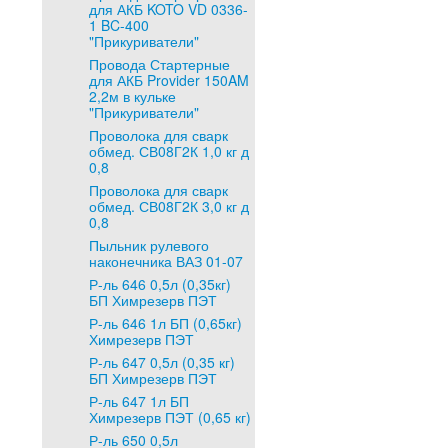
для АКБ KOTO VD 0336-
1 BC-400
"Прикуриватели"
Провода Стартерные
для АКБ Provider 150AM
2,2м в кульке
"Прикуриватели"
Проволока для сварк
обмед. СВ08Г2К 1,0 кг д
0,8
Проволока для сварк
обмед. СВ08Г2К 3,0 кг д
0,8
Пыльник рулевого
наконечника ВАЗ 01-07
Р-ль 646 0,5л (0,35кг)
БП Химрезерв ПЭТ
Р-ль 646 1л БП (0,65кг)
Химрезерв ПЭТ
Р-ль 647 0,5л (0,35 кг)
БП Химрезерв ПЭТ
Р-ль 647 1л БП
Химрезерв ПЭТ (0,65 кг)
Р-ль 650 0,5л