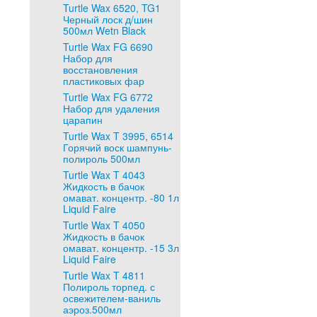
Turtle Wax 6520, TG1
Черный лоск д/шин
500мл Wetn Black
Turtle Wax FG 6690
Набор для
восстановления
пластиковых фар
Turtle Wax FG 6772
Набор для удаления
царапин
Turtle Wax T 3995, 6514
Горячий воск шампунь-
полироль 500мл
Turtle Wax T 4043
Жидкость в бачок
омават. концентр. -80 1л
Liquid Faire
Turtle Wax T 4050
Жидкость в бачок
омават. концентр. -15 3л
Liquid Faire
Turtle Wax T 4811
Полироль торпед. с
освежителем-ваниль
аэроз.500мл