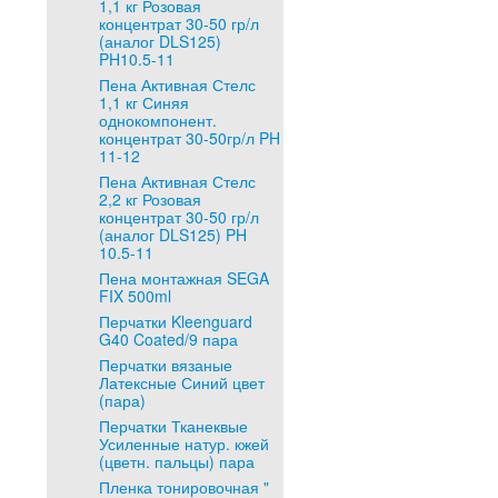
1,1 кг Розовая
концентрат 30-50 гр/л
(аналог DLS125)
PH10.5-11
Пена Активная Стелс
1,1 кг Синяя
однокомпонент.
концентрат 30-50гр/л PH
11-12
Пена Активная Стелс
2,2 кг Розовая
концентрат 30-50 гр/л
(аналог DLS125) PH
10.5-11
Пена монтажная SEGA
FIX 500ml
Перчатки Kleenguard
G40 Coated/9 пара
Перчатки вязаные
Латексные Синий цвет
(пара)
Перчатки Тканеквые
Усиленные натур. кжей
(цветн. пальцы) пара
Пленка тонировочная "