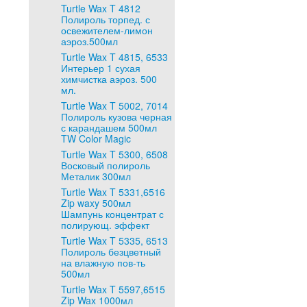
Turtle Wax T 4812
Полироль торпед. с
освежителем-лимон
аэроз.500мл
Turtle Wax T 4815, 6533
Интерьер 1 сухая
химчистка аэроз. 500
мл.
Turtle Wax T 5002, 7014
Полироль кузова черная
с карандашем 500мл
TW Color Magic
Turtle Wax T 5300, 6508
Восковый полироль
Металик 300мл
Turtle Wax T 5331,6516
Zip waxy 500мл
Шампунь концентрат с
полирующ. эффект
Turtle Wax T 5335, 6513
Полироль безцветный
на влажную пов-ть
500мл
Turtle Wax T 5597,6515
Zip Wax 1000мл