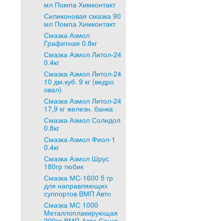
мл Помпа Химконтакт
Силиконовая смазка 90
мл Помпа Химконтакт
Смазка Азмол
Графитная 0.8кг
Смазка Азмол Литол-24
0.4кг
Смазка Азмол Литол-24
10 дм.куб. 9 кг (ведро
овал)
Смазка Азмол Литол-24
17,9 кг железн. банка
Смазка Азмол Солидол
0.8кг
Смазка Азмол Фиол-1
0.4кг
Смазка Азмол Шрус
180гр тюбик
Смазка МС-1600 5 гр
для направляющих
суппортов ВМП Авто
Смазка МС 1000
Металлоплакирующая
200гр ВМП-Авто Санкт-