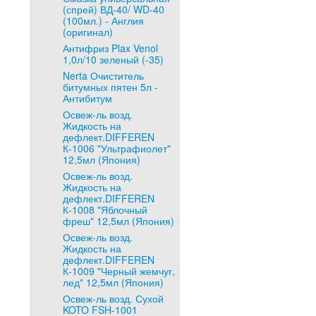
(спрей) ВД-40/ WD-40
(100мл.) - Англия
(оригинал)
Антифриз Plax Venol
1,0л/10 зеленый (-35)
Nerta Очиститель
битумных пятен 5л -
Антибитум
Освеж-ль возд.
Жидкость на
дефлект.DIFFEREN
К-1006 "Ультрафиолет"
12,5мл (Япония)
Освеж-ль возд.
Жидкость на
дефлект.DIFFEREN
К-1008 "Яблочный
фреш" 12,5мл (Япония)
Освеж-ль возд.
Жидкость на
дефлект.DIFFEREN
К-1009 "Черный жемчуг,
лед" 12,5мл (Япония)
Освеж-ль возд. Сухой
KOTO FSH-1001