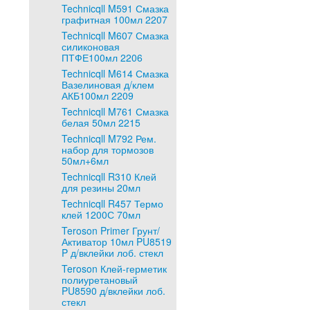
Technicqll M591 Смазка
графитная 100мл 2207
Technicqll M607 Смазка
силиконовая
ПТФЕ100мл 2206
Technicqll M614 Смазка
Вазелиновая д/клем
АКБ100мл 2209
Technicqll M761 Смазка
белая 50мл 2215
Technicqll M792 Рем.
набор для тормозов
50мл+6мл
Technicqll R310 Клей
для резины 20мл
Technicqll R457 Термо
клей 1200С 70мл
Teroson Primer Грунт/
Активатор 10мл PU8519
P д/вклейки лоб. стекл
Teroson Клей-герметик
полиуретановый
PU8590 д/вклейки лоб.
стекл