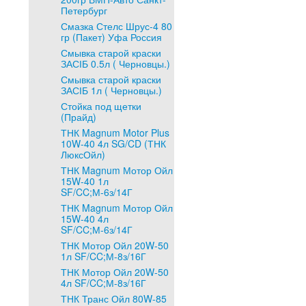
Петербург
Смазка Стелс Шрус-4 80
гр (Пакет) Уфа Россия
Смывка старой краски
ЗАСІБ 0.5л ( Черновцы.)
Смывка старой краски
ЗАСІБ 1л ( Черновцы.)
Стойка под щетки
(Прайд)
ТНК Magnum Motor Plus
10W-40 4л SG/CD (ТНК
ЛюксОйл)
ТНК Magnum Мотор Ойл
15W-40 1л
SF/CC;М-6з/14Г
ТНК Magnum Мотор Ойл
15W-40 4л
SF/CC;М-6з/14Г
ТНК Мотор Ойл 20W-50
1л SF/CC;М-8з/16Г
ТНК Мотор Ойл 20W-50
4л SF/CC;М-8з/16Г
ТНК Транс Ойл 80W-85