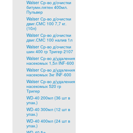
Walser Ср-во д/очистки
битумн.пятен 400мл.
Пульвер
Walser Ср-во д/очистки
двиг.СМС 100 7,7 кг.
(10л)
Walser Ср-во д/очистки
двиг.СМС 100 налив 1л
Walser Ср-во д/очистки
шин 400 гр Тригер 2107
Walser Ср-во д/удаления
насекомых 1,5л INF-600
Walser Ср-во д/удаления
насекомых 3кг INF-600
Walser Ср-во д/удаления
насекомых 520 гр
Тригер
WD-40 200мл (36 шт в
упак.)
WD-40 300мл (12 шт в
упак.)
WD-40 400мл (24 шт в
упак.)
WD-40 5л