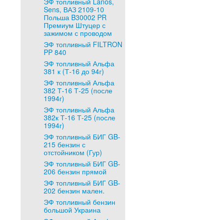
ЭФ топливный Lanos,
Sens, ВАЗ 2109-10
Польша B30002 PR
Премиум Штуцер с
зажимом с проводом
ЭФ топливный FILTRON
PP 840
ЭФ топливный Альфа
381 к (Т-16 до 94г)
ЭФ топливный Альфа
382 Т-16 Т-25 (после
1994г)
ЭФ топливный Альфа
382к Т-16 Т-25 (после
1994г)
ЭФ топливный БИГ GB-
215 бензин с
отстойником (Гур)
ЭФ топливный БИГ GB-
206 бензин прямой
ЭФ топливный БИГ GB-
202 бензин мален.
ЭФ топливный бензин
большой Украина