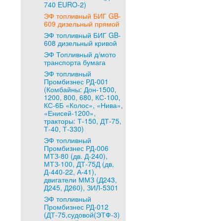
740 EURO-2)
ЭФ топливный БИГ GB-
609 дизельный прямой
ЭФ топливный БИГ GB-
608 дизельный кривой
ЭФ Топливный д/мото
транспорта бумага
ЭФ топливный
Промбизнес РД-001
(Комбайны: Дон-1500,
1200, 800, 680, КС-100,
КС-6Б «Колос», «Нива»,
«Енисей-1200»,
тракторы: Т-150, ДТ-75,
Т-40, Т-330)
ЭФ топливный
Промбизнес РД-006
МТЗ-80 (дв. Д-240),
МТЗ-100, ДТ-75Д (дв,
Д-440-22, А-41),
двигатели ММЗ (Д243,
Д245, Д260), ЗИЛ-5301
ЭФ топливный
Промбизнес РД-012
(ДТ-75,судовой(ЭТФ-3)