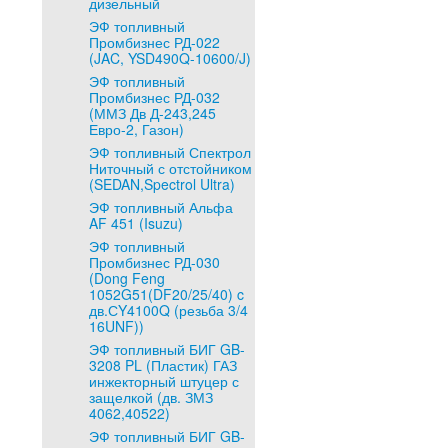
дизельный
ЭФ топливный
Промбизнес РД-022
(JAC, YSD490Q-10600/J)
ЭФ топливный
Промбизнес РД-032
(ММЗ Дв Д-243,245
Евро-2, Газон)
ЭФ топливный Спектрол
Ниточный с отстойником
(SEDAN,Spectrol Ultra)
ЭФ топливный Альфа
AF 451 (Isuzu)
ЭФ топливный
Промбизнес РД-030
(Dong Feng
1052G51(DF20/25/40) c
дв.СY4100Q (резьба 3/4
16UNF))
ЭФ топливный БИГ GB-
3208 PL (Пластик) ГАЗ
инжекторный штуцер с
защелкой (дв. ЗМЗ
4062,40522)
ЭФ топливный БИГ GB-