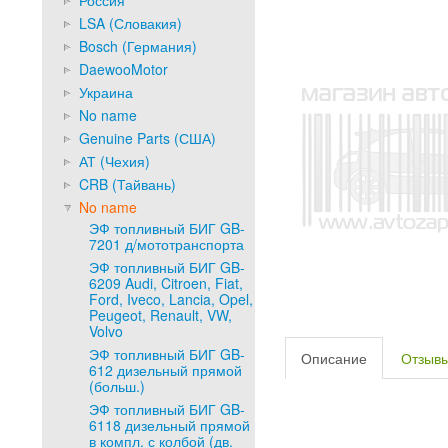
Россия
LSA (Словакия)
Bosch (Германия)
DaewooMotor
Украина
No name
Genuine Parts (США)
АТ (Чехия)
CRB (Тайвань)
No name
ЭФ топливный БИГ GB-
7201 д/мототранспорта
ЭФ топливный БИГ GB-
6209 Audi, Citroen, Fiat,
Ford, Iveco, Lancia, Opel,
Peugeot, Renault, VW,
Volvo
ЭФ топливный БИГ GB-
Описание
Отзыв
612 дизельный прямой
(больш.)
ЭФ топливный БИГ GB-
6118 дизельный прямой
в компл. с колбой (дв.