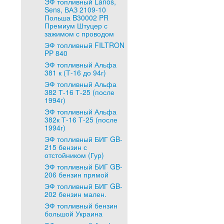
ЭФ топливный Lanos,
Sens, ВАЗ 2109-10
Польша B30002 PR
Премиум Штуцер с
зажимом с проводом
ЭФ топливный FILTRON
PP 840
ЭФ топливный Альфа
381 к (Т-16 до 94г)
ЭФ топливный Альфа
382 Т-16 Т-25 (после
1994г)
ЭФ топливный Альфа
382к Т-16 Т-25 (после
1994г)
ЭФ топливный БИГ GB-
215 бензин с
отстойником (Гур)
ЭФ топливный БИГ GB-
206 бензин прямой
ЭФ топливный БИГ GB-
202 бензин мален.
ЭФ топливный бензин
большой Украина