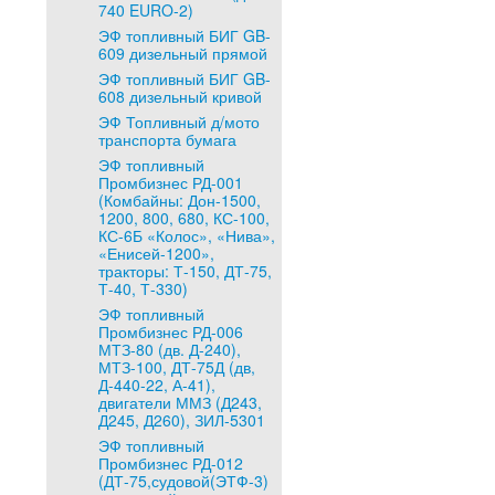
740 EURO-2)
ЭФ топливный БИГ GB-
609 дизельный прямой
ЭФ топливный БИГ GB-
608 дизельный кривой
ЭФ Топливный д/мото
транспорта бумага
ЭФ топливный
Промбизнес РД-001
(Комбайны: Дон-1500,
1200, 800, 680, КС-100,
КС-6Б «Колос», «Нива»,
«Енисей-1200»,
тракторы: Т-150, ДТ-75,
Т-40, Т-330)
ЭФ топливный
Промбизнес РД-006
МТЗ-80 (дв. Д-240),
МТЗ-100, ДТ-75Д (дв,
Д-440-22, А-41),
двигатели ММЗ (Д243,
Д245, Д260), ЗИЛ-5301
ЭФ топливный
Промбизнес РД-012
(ДТ-75,судовой(ЭТФ-3)