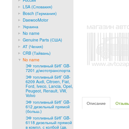
Россия
LSA (Словакия)
Bosch (Германия)
DaewooMotor
Украина
No name
Genuine Parts (США)
АТ (Чехия)
CRB (Тайвань)
No name
ЭФ топливный БИГ GB-
7201 д/мототранспорта
ЭФ топливный БИГ GB-
6209 Audi, Citroen, Fiat,
Ford, Iveco, Lancia, Opel,
Peugeot, Renault, VW,
Volvo
ЭФ топливный БИГ GB-
Описание
Отзыв
612 дизельный прямой
(больш.)
ЭФ топливный БИГ GB-
6118 дизельный прямой
в компл. с колбой (дв.