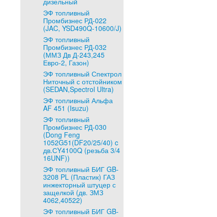
дизельный
ЭФ топливный
Промбизнес РД-022
(JAC, YSD490Q-10600/J)
ЭФ топливный
Промбизнес РД-032
(ММЗ Дв Д-243,245
Евро-2, Газон)
ЭФ топливный Спектрол
Ниточный с отстойником
(SEDAN,Spectrol Ultra)
ЭФ топливный Альфа
AF 451 (Isuzu)
ЭФ топливный
Промбизнес РД-030
(Dong Feng
1052G51(DF20/25/40) c
дв.СY4100Q (резьба 3/4
16UNF))
ЭФ топливный БИГ GB-
3208 PL (Пластик) ГАЗ
инжекторный штуцер с
защелкой (дв. ЗМЗ
4062,40522)
ЭФ топливный БИГ GB-