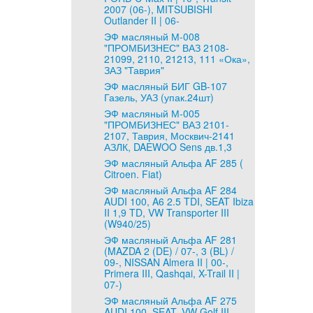
2007 (06-), MITSUBISHI
Outlander II | 06-
ЭФ масляный М-008
"ПРОМБИЗНЕС" ВАЗ 2108-
21099, 2110, 21213, 111 «Ока»,
ЗАЗ "Таврия"
ЭФ масляный БИГ GB-107
Газель, УАЗ (упак.24шт)
ЭФ масляный М-005
"ПРОМБИЗНЕС" ВАЗ 2101-
2107, Таврия, Москвич-2141
АЗЛК, DAEWOO Sens дв.1,3
ЭФ масляный Альфа AF 285 (
Citroen. Fiat)
ЭФ масляный Альфа AF 284
AUDI 100, A6 2.5 TDI, SEAT Ibiza
II 1,9 TD, VW Transporter III
(W940/25)
ЭФ масляный Альфа AF 281
(MAZDA 2 (DE) / 07-, 3 (BL) /
09-, NISSAN Almera II | 00-,
Primera III, Qashqai, X-Trail II |
07-)
ЭФ масляный Альфа AF 275
AUDI 100, SEAT, VW Golf III,