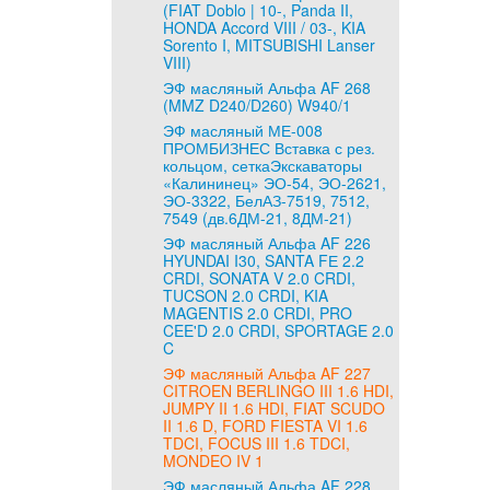
(FIAT Doblo | 10-, Panda II,
HONDA Accord VIII / 03-, KIA
Sorento I, MITSUBISHI Lanser
VIII)
ЭФ масляный Альфа AF 268
(MMZ D240/D260) W940/1
ЭФ масляный МЕ-008
ПРОМБИЗНЕС Вставка с рез.
кольцом, сеткаЭкскаваторы
«Калининец» ЭО-54, ЭО-2621,
ЭО-3322, БелАЗ-7519, 7512,
7549 (дв.6ДМ-21, 8ДМ-21)
ЭФ масляный Альфа AF 226
HYUNDAI I30, SANTA FЕ 2.2
CRDI, SONATA V 2.0 CRDI,
TUCSON 2.0 CRDI, KIA
MAGENTIS 2.0 CRDI, PRO
CEE'D 2.0 CRDI, SPORTAGE 2.0
C
ЭФ масляный Альфа AF 227
CITROEN BERLINGO III 1.6 HDI,
JUMPY II 1.6 HDI, FIAT SCUDO
II 1.6 D, FORD FIESTA VI 1.6
TDCI, FOCUS III 1.6 TDCI,
MONDEO IV 1
ЭФ масляный Альфа AF 228