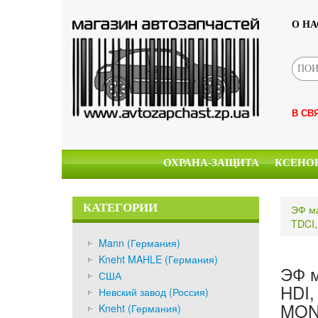
О НА
В СВ
ОХРАНА-ЗАЩИТА
КСЕНО
КАТЕГОРИИ
ЭФ ма
TDCI,
Mann (Германия)
Kneht MAHLE (Германия)
ЭФ м
США
HDI,
Невский завод (Россия)
MON
Kneht (Германия)