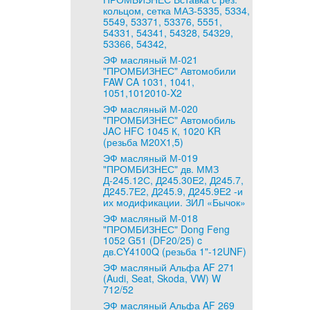
кольцом, сетка МАЗ-5335, 5334,
5549, 53371, 53376, 5551,
54331, 54341, 54328, 54329,
53366, 54342,
ЭФ масляный М-021
"ПРОМБИЗНЕС" Автомобили
FAW CA 1031, 1041,
1051,1012010-X2
ЭФ масляный М-020
"ПРОМБИЗНЕС" Автомобиль
JAC HFC 1045 К, 1020 KR
(резьба М20Х1,5)
ЭФ масляный М-019
"ПРОМБИЗНЕС" дв. ММЗ
Д-245.12С, Д245.30Е2, Д245.7,
Д245.7Е2, Д245.9, Д245.9Е2 -и
их модификации. ЗИЛ «Бычок»
ЭФ масляный М-018
"ПРОМБИЗНЕС" Dong Feng
1052 G51 (DF20/25) c
дв.СY4100Q (резьба 1"-12UNF)
ЭФ масляный Альфа AF 271
(Audi, Seat, Skoda, VW) W
712/52
ЭФ масляный Альфа AF 269