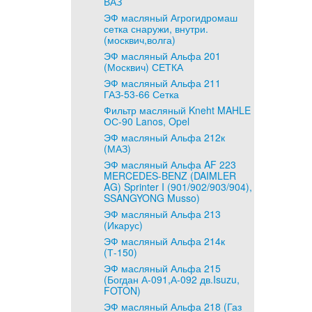
ВАЗ
ЭФ масляный Агрогидромаш
сетка снаружи, внутри.
(москвич,волга)
ЭФ масляный Альфа 201
(Москвич) СЕТКА
ЭФ масляный Альфа 211
ГАЗ-53-66 Сетка
Фильтр масляный Kneht MAHLE
ОС-90 Lanos, Opel
ЭФ масляный Альфа 212к
(МАЗ)
ЭФ масляный Альфа AF 223
MERCEDES-BENZ (DAIMLER
AG) Sprinter I (901/902/903/904),
SSANGYONG Musso)
ЭФ масляный Альфа 213
(Икарус)
ЭФ масляный Альфа 214к
(Т-150)
ЭФ масляный Альфа 215
(Богдан А-091,А-092 дв.Isuzu,
FOTON)
ЭФ масляный Альфа 218 (Газ