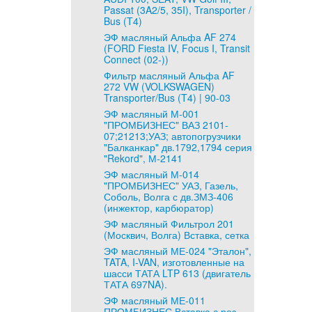
Passat (3A2/5, 35I), Transporter /
Bus (T4)
ЭФ масляный Альфа AF 274
(FORD Fiesta IV, Focus I, Transit
Connect (02-))
Фильтр масляный Альфа AF
272 VW (VOLKSWAGEN)
Transporter/Bus (T4) | 90-03
ЭФ масляный М-001
"ПРОМБИЗНЕС" ВАЗ 2101-
07;21213;УАЗ; автопогрузчики
"Балканкар" дв.1792,1794 серия
"Rekord", М-2141
ЭФ масляный М-014
"ПРОМБИЗНЕС" УАЗ, Газель,
Соболь, Волга с дв.ЗМЗ-406
(инжектор, карбюратор)
ЭФ масляный Фильтрол 201
(Москвич, Волга) Вставка, сетка
ЭФ масляный МЕ-024 "Эталон",
TATA, I-VAN, изготовленные на
шасси ТАТА LTP 613 (двигатель
ТАТА 697NA).
ЭФ масляный МЕ-011
ПРОМБИЗНЕС Вставка с рез.