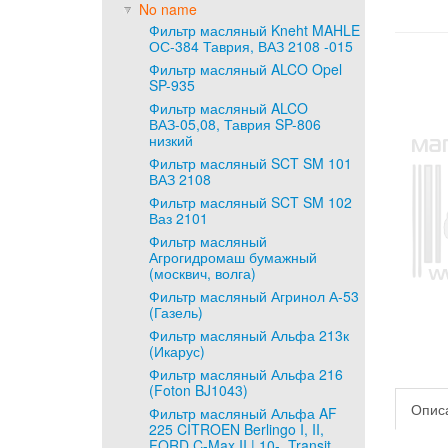
No name
Фильтр масляный Kneht MAHLE
ОС-384 Таврия, ВАЗ 2108 -015
Фильтр масляный ALCO Opel
SP-935
Фильтр масляный ALCO
ВАЗ-05,08, Таврия SP-806
низкий
Фильтр масляный SCT SM 101
ВАЗ 2108
Фильтр масляный SCT SM 102
Ваз 2101
Фильтр масляный
Агрогидромаш бумажный
(москвич, волга)
Фильтр масляный Агринол А-53
(Газель)
Фильтр масляный Альфа 213к
(Икарус)
Фильтр масляный Альфа 216
(Foton BJ1043)
Опис
Фильтр масляный Альфа AF
225 CITROEN Berlingo I, II,
FORD C-Max II | 10-, Transit