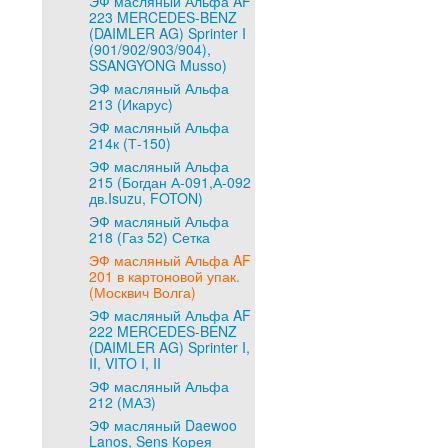
ЭФ масляный Альфа AF
223 MERCEDES-BENZ
(DAIMLER AG) Sprinter I
(901/902/903/904),
SSANGYONG Musso)
ЭФ масляный Альфа
213 (Икарус)
ЭФ масляный Альфа
214к (Т-150)
ЭФ масляный Альфа
215 (Богдан А-091,А-092
дв.Isuzu, FOTON)
ЭФ масляный Альфа
218 (Газ 52) Сетка
ЭФ масляный Альфа AF
201 в картоновой упак.
(Москвич Волга)
ЭФ масляный Альфа AF
222 MERCEDES-BENZ
(DAIMLER AG) Sprinter I,
II, VITO I, II
ЭФ масляный Альфа
212 (МАЗ)
ЭФ масляный Daewoo
Lanos, Sens Корея