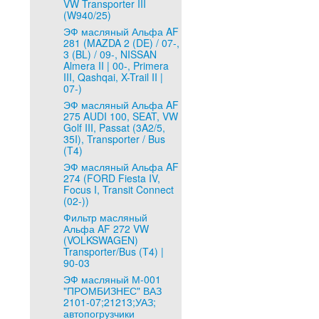
VW Transporter III
(W940/25)
ЭФ масляный Альфа AF
281 (MAZDA 2 (DE) / 07-,
3 (BL) / 09-, NISSAN
Almera II | 00-, Primera
III, Qashqai, X-Trail II |
07-)
ЭФ масляный Альфа AF
275 AUDI 100, SEAT, VW
Golf III, Passat (3A2/5,
35I), Transporter / Bus
(T4)
ЭФ масляный Альфа AF
274 (FORD Fiesta IV,
Focus I, Transit Connect
(02-))
Фильтр масляный
Альфа AF 272 VW
(VOLKSWAGEN)
Transporter/Bus (T4) |
90-03
ЭФ масляный М-001
"ПРОМБИЗНЕС" ВАЗ
2101-07;21213;УАЗ;
автопогрузчики