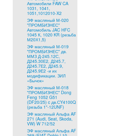
Автомобили FAW CA
1031, 1041,
1051,1012010-X2
ЭФ масляный М-020
"ПРОМБИЗНЕС"
Автомобиль JAC HFC
1045 К, 1020 KR (резьба
М20Х1,5)
ЭФ масляный М-019
"ПРОМБИЗНЕС" дв.
ММЗ Д-245.12С,
Д245.30Е2, Д245.7,
Д245.7Е2, Д245.9,
Д245.9Е2 -и их
модификации. ЗИЛ
«Бычок»
ЭФ масляный М-018
"ПРОМБИЗНЕС" Dong
Feng 1052 G51
(DF20/25) c дв.СY4100Q
(резьба 1"-12UNF)
ЭФ масляный Альфа AF
271 (Audi, Seat, Skoda,
VW) W 712/52
ЭФ масляный Альфа AF
269 (FIAT Doblo | 10-,