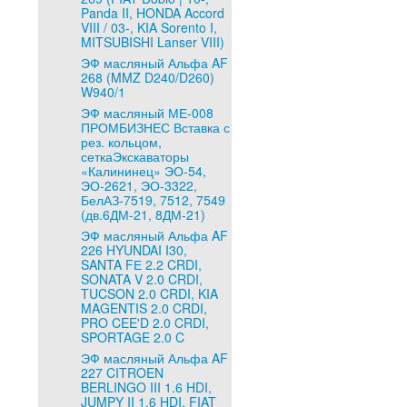
Panda II, HONDA Accord
VIII / 03-, KIA Sorento I,
MITSUBISHI Lanser VIII)
ЭФ масляный Альфа AF
268 (MMZ D240/D260)
W940/1
ЭФ масляный МЕ-008
ПРОМБИЗНЕС Вставка с
рез. кольцом,
сеткаЭкскаваторы
«Калининец» ЭО-54,
ЭО-2621, ЭО-3322,
БелАЗ-7519, 7512, 7549
(дв.6ДМ-21, 8ДМ-21)
ЭФ масляный Альфа AF
226 HYUNDAI I30,
SANTA FЕ 2.2 CRDI,
SONATA V 2.0 CRDI,
TUCSON 2.0 CRDI, KIA
MAGENTIS 2.0 CRDI,
PRO CEE'D 2.0 CRDI,
SPORTAGE 2.0 C
ЭФ масляный Альфа AF
227 CITROEN
BERLINGO III 1.6 HDI,
JUMPY II 1.6 HDI, FIAT