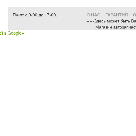
Пн-пт с 9-00 до 17-00.
О НАС
ГАРАНТИЯ
О
-----Здесь может быть В
Магазин автозапчас
Я в Google+