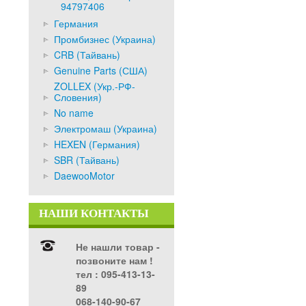
94797406
Германия
Промбизнес (Украина)
CRB (Тайвань)
Genuine Parts (США)
ZOLLEX (Укр.-РФ-
Словения)
No name
Электромаш (Украина)
HEXEN (Германия)
SBR (Тайвань)
DaewooMotor
НАШИ КОНТАКТЫ
Не нашли товар -
позвоните нам !
тел ‎: 095-413-13-
89
068-140-90-67