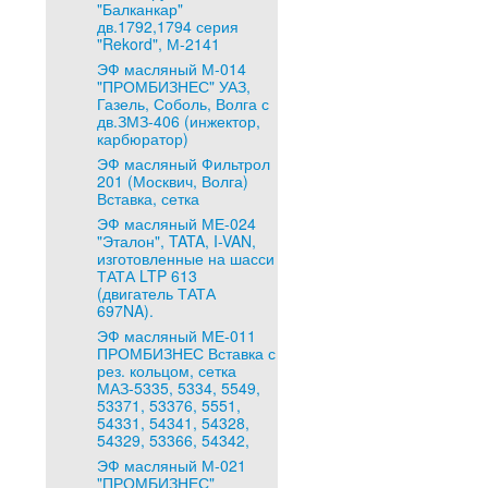
"Балканкар"
дв.1792,1794 серия
"Rekord", М-2141
ЭФ масляный М-014
"ПРОМБИЗНЕС" УАЗ,
Газель, Соболь, Волга с
дв.ЗМЗ-406 (инжектор,
карбюратор)
ЭФ масляный Фильтрол
201 (Москвич, Волга)
Вставка, сетка
ЭФ масляный МЕ-024
"Эталон", TATA, I-VAN,
изготовленные на шасси
ТАТА LTP 613
(двигатель ТАТА
697NA).
ЭФ масляный МЕ-011
ПРОМБИЗНЕС Вставка с
рез. кольцом, сетка
МАЗ-5335, 5334, 5549,
53371, 53376, 5551,
54331, 54341, 54328,
54329, 53366, 54342,
ЭФ масляный М-021
"ПРОМБИЗНЕС"