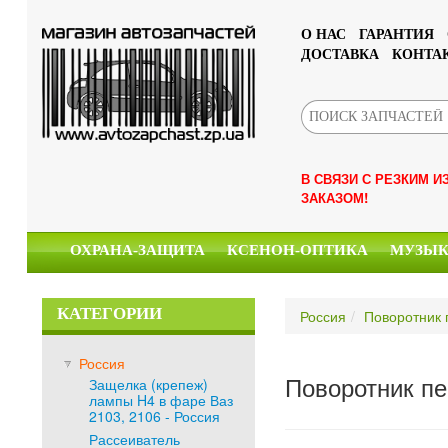
О НАС
ГАРАНТИЯ
ДОСТАВКА
КОНТА
В СВЯЗИ С РЕЗКИМ 
ЗАКАЗОМ!
ОХРАНА-ЗАЩИТА
КСЕНОН-ОПТИКА
МУЗЫ
КАТЕГОРИИ
Россия
Поворотник 
Россия
Поворотник пе
Защелка (крепеж)
лампы H4 в фаре Ваз
2103, 2106 - Россия
Рассеиватель