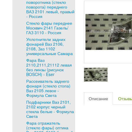
поворотника (стекло
поворота) переднего
ВАЗ 2101 левый, правый
- Россия
Стекло фары переднее
Москвич 2141 Газель/
ГАЗ 3110 - Россия
Уплотнители задних
фонарей Ваз 2106,
2108, Заз 1102
универсальные Самара
Фара Ваз
2110,2111,21112 левая
без линзы (рисунок
BOSCH) - Eser
Рассеиватель заднего
фонаря (стекло стопа)
Ваз 2105 левое -
Формула Света
Описание
Отзыв
Подфарники Ваз 2101,
2102 корпус черный
стекла белые - Формула
Света
Фара отражатель
(стекло фары) оптика