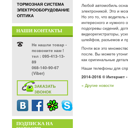
ТОРМОЗНАЯ СИСТЕМА
Любой автомобиль оснащ
ЭЛЕКТРООБОРУДОВАНИЕ
электроникой. Это и мо
ОПТИКА
Но это то, что водитель
интересного и нужного 
подогревы сидений, дотя
НАШИ КОНТАКТЫ
видеорегистраторы, усил
шлейфов, разъемов и п
Не нашли товар -
Почти все это множеств
позвоните нам !
после. Вы можете утони
тел ‎: 095-413-13-
как оригинальные детал
89
068-140-90-67
Наши телефоны для спр
(Viber)
2014-2016 © Интернет 
« Другие новости
ЗАКАЗАТЬ
ЗВОНОК
ПОДПИСКА НА