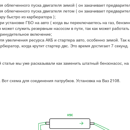
ля облегченного пуска двигателя зимой ( он закачивает предварите
ля облегченного пуска двигателя летом ( он закачивает предварите
ару быстро из карбюратора );
ри установке ГБО на авто ( когда вы переключаетесь на газ, бензи
н может служить резервным насосом в пути, так как может работат
принудительное включение;
ля увеличения ресурса АКБ и стартера авто, особенно зимой. Так 
арбюратор, когда крутит стартер двс. Это время достигает 7 секунд.
й статье мы уже расказывали как заменить штатный бензонасос, на
 Вот схема для соединения патрубков. Установка на Ваз 2108.