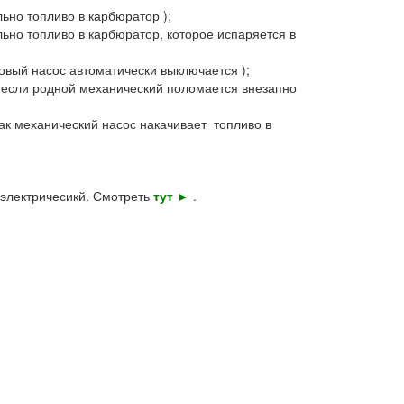
льно топливо в карбюратор );
льно топливо в карбюратор, которое испаряется в
новый насос автоматически выключается );
ь если родной механический поломается внезапно
как механический насос накачивает топливо в
 электричесикй. Смотреть
тут
►
.