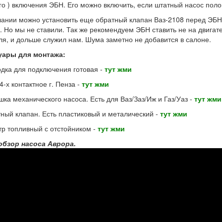
го ) включения ЭБН. Его можно включить, если штатный насос поло
ании можно установить еще обратный клапан Ваз-2108 перед ЭБН,
. Но мы не ставили. Так же рекомендуем ЭБН ставить не на двигател
ля, и дольше служил нам. Шума заметно не добавится в салоне.
уары для монтажа:
одка для подключения готовая -
тут жми
4-х контактное г. Пенза -
т
ут жми
ушка механического насоса. Есть для Ваз/Заз/Иж и Газ/Уаз -
тут жми
тный клапан. Есть пластиковый и металический -
тут жми
тр топливный с отстойником -
тут жми
обзор насоса Аврора.