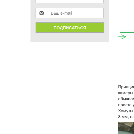
ПОДПИСАТЬСЯ
Принцип
камеры 
обычном
просто 
Хомуты 
8 мм, н