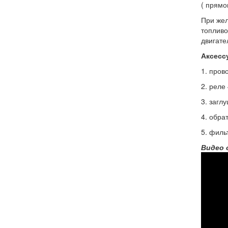
( прямо
При жел
топливо
двигате
Аксесс
1. пров
2. реле 
3. загл
4. обра
5. филь
Видео 