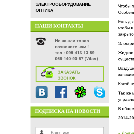
ЭЛЕКТРООБОРУДОВАНИЕ
Чтобы п
ОПТИКА
Особенн
Есть дв
НАШИ КОНТАКТЫ
чтобы ш
закрыто
Не нашли товар -
Электри
позвоните нам !
тел ‎: 095-413-13-89
Жидкост
068-140-90-67 (Viber)
существ
Воздушн
ЗАКАЗАТЬ
зависим
ЗВОНОК
Какой н
Так же 
управле
В общем
ПОДПИСКА НА НОВОСТИ
2014-20
« Други