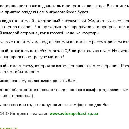
остоянно не заводить двигатель и не греть салон, когда Вы стоите
о приятно владельцам микроавтобусов будет.
а вида отопителей - жидкостный и воздушный. Жидкостный греет то
ло тепло в салон. Что прикольно для предпускового прогрева двига
й камерой сгорания, как в газовой колонке квартиры.
ческие отопители ил подогреватели авто мы не рассматриваем из-з
ный отопитель потребляет около 0,5 литра топлива в час. Но очень
енно продлевает ресурс мотора !
ый - имеет свечу, которая зажигает топливо в камее сгорания. Расх
ости от объема авто.
ужнее вашему стилю жизни решать Вам.
можно оба отопителя оснастить, для полного комфорта, различным
ние с телефона ).
 ночевка или отдых станут намного комфортнее для Вас.
16 © Интернет - магазин
www.avtozapchast.zp.ua
е новости